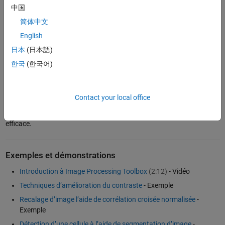
aérienne et une orthoimage
中国
简体中文
Vous pouvez réaliser vos applications de traitement d'image dans
English
®
MATLAB
avec l'
Image Processing Toolbox™
, qui est un
environnement complet pour l'analyse, la visualisation et le
日本
(日本語)
développement d’algorithmes.
한국
(한국어)
Pour traiter une séquence d'images ou des flux vidéos, la
Computer
Vision Toolbox™
étend l'Image Processing Toolbox en vous
Contact your local office
fournissant des fonctionnalités de vision par ordinateur. Cela vous
permet de gérer la dimension temporelle de vos données de façon
efficace.
Exemples et démonstrations
Introduction à Image Processing Toolbox
(2:12)
- Vidéo
Techniques d’amélioration du contraste
- Exemple
Recalage d’image l’aide de corrélation croisée normalisée
-
Exemple
Détection d’une cellule à l’aide de segmentation d’image
-