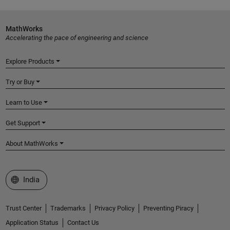
MathWorks
Accelerating the pace of engineering and science
Explore Products
Try or Buy
Learn to Use
Get Support
About MathWorks
Select a Web Site
India
Trust Center
Trademarks
Privacy Policy
Preventing Piracy
Application Status
Contact Us