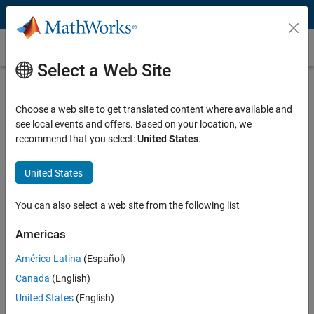
Skip to content
Traitement d’image
Select a Web Site
Traitement d'image
Choose a web site to get translated content where available and
Le traitement d’image est une discipline qui permet d’analyser,
see local events and offers. Based on your location, we
d’améliorer, d’extraire ou encore de résumer les informations d’une
recommend that you select:
United States
.
image grâce à l’application d’algorithmes.
Les principaux domaines du traitement d’image sont :
United States
L’amélioration d’images : ajustement des images pour qu’elles
You can also select a web site from the following list
soient plus adaptées pour l’affichage ou l’analyse. Les
techniques d’amélioration d’images comprennent notamment le
Americas
filtrage avec des opérateurs morphologiques, l’égalisation
América Latina
(Español)
d’histogramme, la suppression de bruit avec un filtre Wiener, ou
encore l’ajustement de contraste.
Canada
(English)
L’analyse d’images : isolement des objets d’intérêt afin d’extraire
United States
(English)
des informations et des statistiques. Quelques exemples de