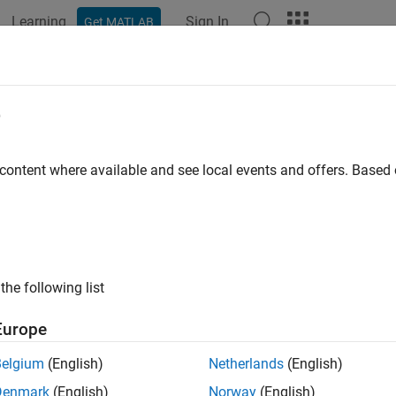
Learning
Sign In
Get MATLAB
ation
Examples
Functions
Blocks
Apps
Videos
e
 content where available and see local events and offers. Base
How useful was this informat
the following list
Europe
Belgium
(English)
Netherlands
(English)
Denmark
(English)
Norway
(English)