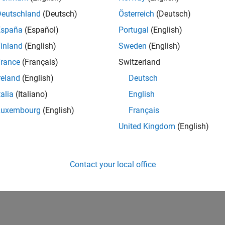
Deutschland
(Deutsch)
Österreich
(Deutsch)
España
(Español)
Portugal
(English)
inland
(English)
Sweden
(English)
rance
(Français)
Switzerland
reland
(English)
Deutsch
talia
(Italiano)
English
Luxembourg
(English)
Français
United Kingdom
(English)
Contact your local office