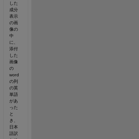
した
成分
表示
の画
像の
中
に、
添付
した
画像
の
word
の列
の英
単語
があ
った
と
き、
日本
語訳