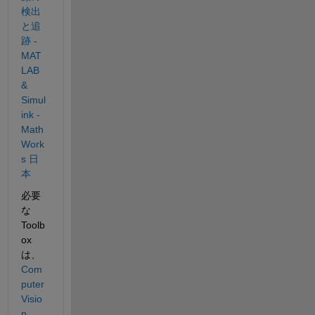
検出
と追
跡 - 
MAT
LAB 
& 
Simul
ink - 
Math
Work
s 日
本
必要
な
Toolb
ox
は、
Com
puter 
Visio
n 