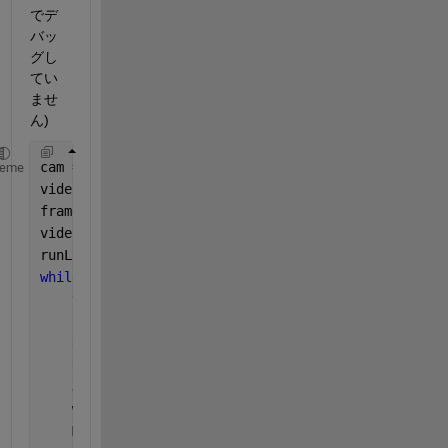
でデ
バッ
グし
てい
ませ
ん)
cam = webcam();
heme
videoFrame = snapshot(cam);
frameSize = size(videoFrame);
videoPlayer = vision.VideoPlayer(
'Position'
, [100 1
runLoop = true;
while 
runLoop
    videoFrame = snapshot(cam);
    results = ocr(videoFrame);
    Ninshikimoji = lower(results.Words);
    Ninshikiwaku = results.WordBoundingBoxes;
    Jisho = readtable(
'allergy.xlsx'
,
'ReadRowNames'
    word = categorical(Jisho.word);
    Mininshiki = blanks(0);