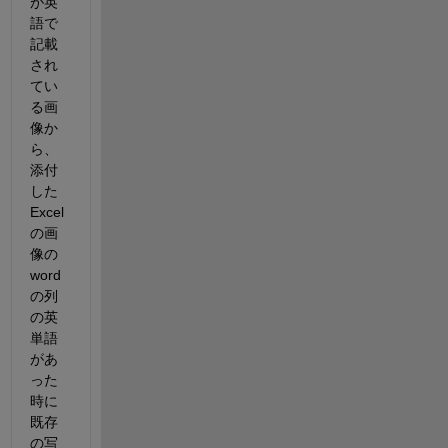
が英
語で
記載
され
てい
る画
像か
ら、
添付
した
Excel
の画
像の
word
の列
の英
単語
があ
った
時に
既存
の写