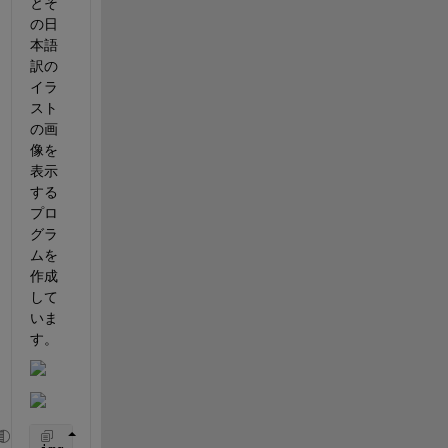
とそ
の日
本語
訳の
イラ
スト
の画
像を
表示
する
プロ
グラ
ムを
作成
して
いま
す。