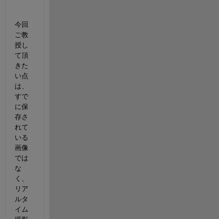
今回
ご教
授し
て頂
きた
い点
は、
すで
に保
存さ
れて
いる
画像
では
な
く、
リア
ルタ
イム