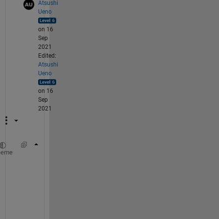
Atsushi
Ueno
on 16
Sep
2021
Edited:
Atsushi
Ueno
on 16
Sep
2021
VideoFrame(y:(y+size(logo,1)-1),(x+w):(x+w+s
heme
た
ぶ
ん
「