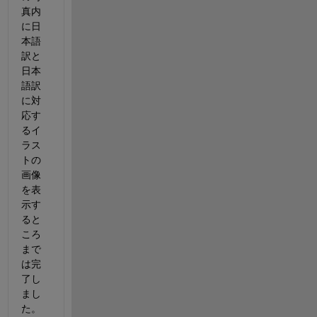
真内
に日
本語
訳と
日本
語訳
に対
応す
るイ
ラス
トの
画像
を表
示す
ると
ころ
まで
は完
了し
まし
た。