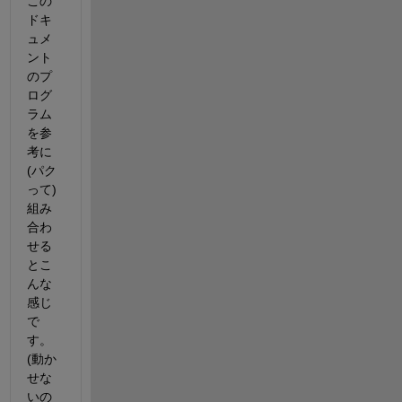
この
ドキ
ュメ
ント
のプ
ログ
ラム
を参
考に
(パク
って)
組み
合わ
せる
とこ
んな
感じ
で
す。
(動か
せな
いの