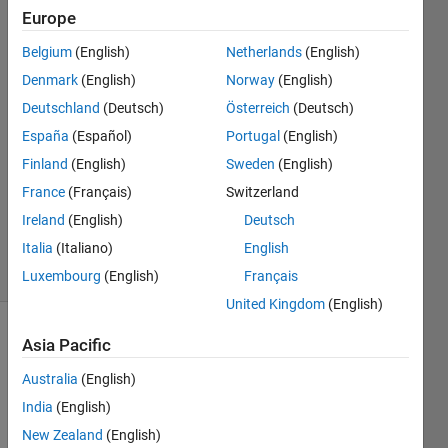
Europe
竣 齊藤
Belgium
(English)
Netherlands
(English)
8 Sep
Denmark
(English)
Norway
(English)
2021
Deutschland
(Deutsch)
Österreich
(Deutsch)
1 Answer
España
(Español)
Portugal
(English)
Answer
Accepted
Finland
(English)
Sweden
(English)
Updated
France
(Français)
Switzerland
19 Sep
Ireland
(English)
Deutsch
2021
Italia
(Italiano)
English
1 View
(30 days)
Luxembourg
(English)
Français
United Kingdom
(English)
Show older
Asia Pacific
comments
Australia
(English)
India
(English)
New Zealand
(English)
はじ