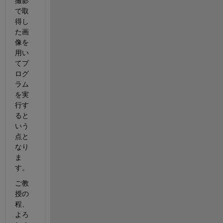
撮影
で取
得し
た画
像を
用い
てプ
ログ
ラム
を実
行す
ると
いう
点と
なり
ま
す。
ご教
授の
程、
よろ