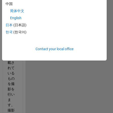
中国
め
に、
简体中文
PCの
English
カメ
日本
(日本語)
ラを
用い
한국
(한국어)
て成
分表
示が
Contact your local office
英語
で記
載さ
れて
いる
もの
を撮
影を
行い
ま
す。
撮影