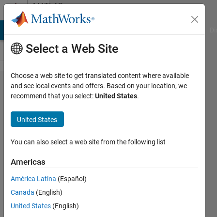
Skip to content
MATLAB
Answers
MATLAB Answers
File Exchange
Cody
AI Chat Playground
Di
Select a Web Site
Choose a web site to get translated content where available
リアル
and see local events and offers. Based on your location, we
recommend that you select:
United States
.
タイム
で撮影
United States
し​た画
像から
You can also select a web site from the following list
文字認
Americas
識を​行
América Latina
(Español)
い、画
Canada
(English)
像を表
United States
(English)
示する