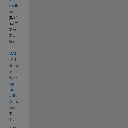
Toolb
ox
(既に
ocrで
使っ
てい
る) 
、
MAT
LAB 
Supp
ort 
Pack
age 
for 
USB 
Webc
ams
で
す。