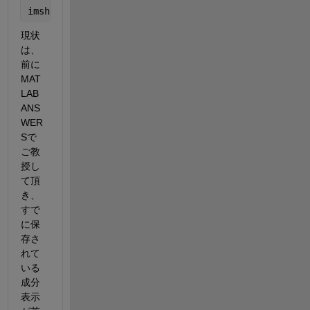
imshow(img);
現状
は、
前に
MAT
LAB 
ANS
WER
Sで
ご教
授し
て頂
き、
すで
に保
存さ
れて
いる
成分
表示