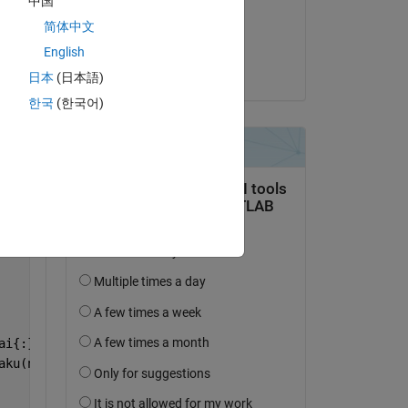
中国
Copy
on 10 Oct 2021
简体中文
Accepted:
English
Kenta
日本
(日本語)
한국
(한국어)
ai{:},
'font'
,
'Yu Gothic Bold'
);
aku(n,4);