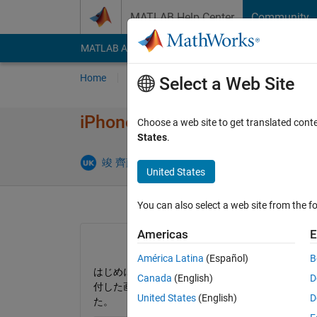
Skip to content
MATLAB Help Center
Community
MATLAB Answers
File Exchange
Cody
AI Cha
Home
Ask
Answer
Browse
MATLAB
Select a Web Site
iPhoneアプリの作成方法に
Choose a web site to get translated cont
States
.
Answer Ac
竣 齊藤
8 Oct 2021
1 Answer
United States
You can also select a web site from the fo
Americas
E
América Latina
(Español)
B
はじめに、PCのカメラを用いて成分表示が英語
Canada
(English)
D
付した画像のwordの列の英単語があったとき、
United States
(English)
D
た。