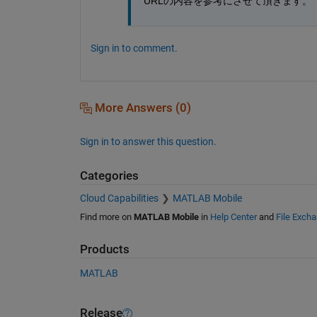
URLの内容を参考にさせて頂きます。
Sign in to comment.
More Answers (0)
Sign in to answer this question.
Categories
Cloud Capabilities
MATLAB Mobile
Find more on
MATLAB Mobile
in
Help Center
and
File Exch
Products
MATLAB
Release