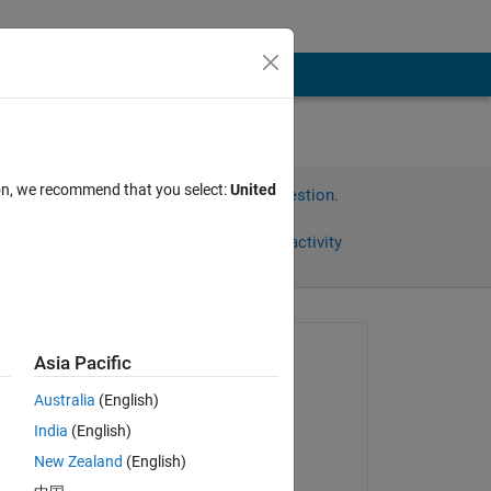
ion, we recommend that you select:
United
Sign in to answer this question.
Share
Sign in to follow activity
Asked:
Asia Pacific
竣 齊藤
Australia
(English)
on 8 Oct 2021
、添
India
(English)
まし
Commented:
New Zealand
(English)
竣 齊藤