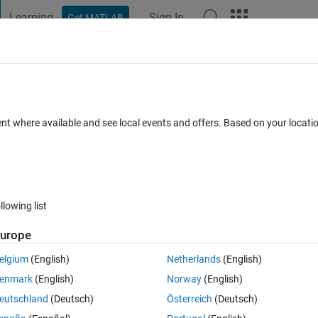
Learning
Sign In
Get MATLAB
t Playground
Discussions
Contests
Blogs
Post
More
 FAQs
More
ついて
ent where available and see local events and offers. Based on your locat
cepted
Updated 10 Oct 2021
8 Views (30 days)
llowing list
urope
0 votes
Open in MATLAB Online
elgium
(English)
Netherlands
(English)
で記載されているものを撮影を行います。撮影した成分表示の画像の中に
enmark
(English)
Norway
(English)
日本語訳とその日本語訳のイラストの画像を表示するプログラムを作成し
eutschland
(Deutsch)
Österreich
(Deutsch)