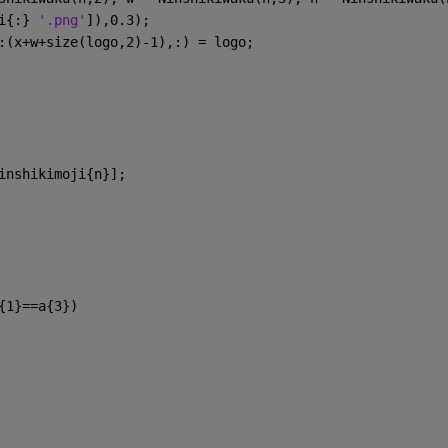
i{:} 
'.png'
]),0.3);
:(x+w+size(logo,2)-1),:) = logo;
inshikimoji{n}];
{1}==a{3})