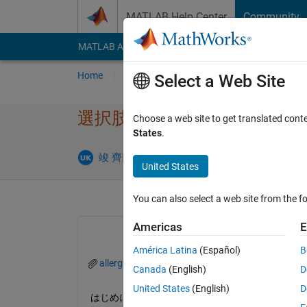
Skip to content
MATLAB Help Center
Community
MATLAB Answers
File Exchange
Cody
AI Cha
Home
Ask
Answer
Browse
MATLAB
Select a Web Site
選択肢があるクイズのプログ
Choose a web site to get translated cont
States
.
Answer A
竣 齊藤
19 Dec 2021
1 Answer
United States
You can also select a web site from the fo
Americas
E
América Latina
(Español)
B
allergy.xlsx
Canada
(English)
D
United States
(English)
D
はじめに、OCR関数を用いて、英単語を読み取り、そ