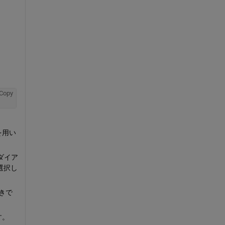
Copy
を用い
ダイア
選択し
べきで
す。