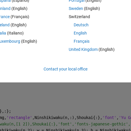
spaña
(Español)
Portugal
(English)
、英単語と日本語訳とイラストに番号をつけていきます。次に、選択肢のランダ
す。）その後、３つの中から答えとなるものを選びます。最後に問題を
inland
(English)
Sweden
(English)
。
rance
(Français)
Switzerland
reland
(English)
Deutsch
talia
(Italiano)
English
uxembourg
(English)
Français
Theme
rive\デスクトップ\研究室2\成分表示.jpg'
);
United Kingdom
(English)
es;
Contact your local office
RowNames'
,true);
},:};
mg,
'rectangle'
,Ninshikiwaku(n,:),Shoukai{:},
'font'
,
'Yu G
waku(n,[1 2]),Shoukai{:},'font','fonts-japanese-gothic',
shikiwaku(n,2); w = Ninshikiwaku(n,3); h = Ninshikiwaku(