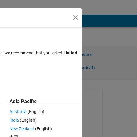
ion, we recommend that you select:
United
Sign in to answer this question.
Share
Sign in to follow activity
Asked:
Asia Pacific
竣 齊藤
Australia
(English)
on 19 Dec 2021
India
(English)
Commented:
New Zealand
(English)
てい
竣 齊藤