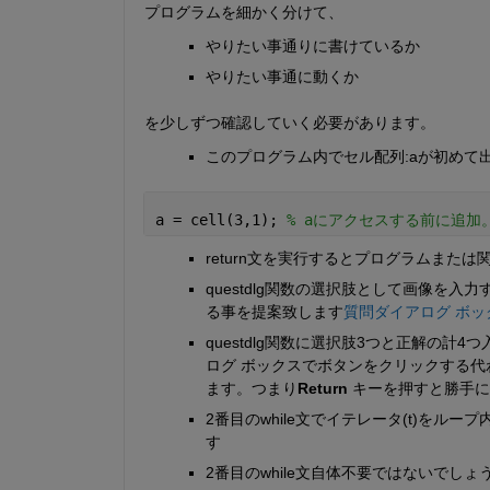
プログラムを細かく分けて、
やりたい事通りに書けているか
やりたい事通に動くか
を少しずつ確認していく必要があります。
このプログラム内でセル配列:aが初めて
a = cell(3,1); 
% aにアクセスする前に追加。https
return文を実行するとプログラムまた
questdlg関数の選択肢として画像を
る事を提案致します
質問ダイアログ ボッ
questdlg関数に選択肢3つと正解の計
ログ ボックスでボタンをクリックする代
ます。つまり
Return
 キーを押すと勝手
2番目のwhile文でイテレータ(t)をルー
す
2番目のwhile文自体不要ではないで