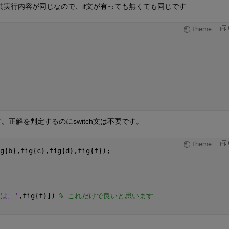
共実行内容が同じなので、if文が有っても無くても同じです
Theme
す。正解を判定するのにswitch文は不要です。
Theme
g{b},fig{c},fig{d},fig{f});
は、'
,fig{f}]) 
% これだけで良いと思います