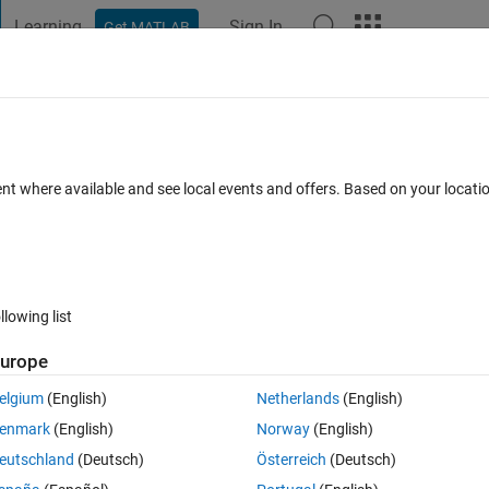
Learning
Sign In
Get MATLAB
t Playground
Discussions
Contests
Blogs
Post
More
 FAQs
More
ラムを作成する
ent where available and see local events and offers. Based on your locat
ccepted
Updated 19 Dec 2021
4 Views (30 days)
llowing list
urope
0 votes
Open in MATLAB Online
elgium
(English)
Netherlands
(English)
enmark
(English)
Norway
(English)
eutschland
(Deutsch)
Österreich
(Deutsch)
の英単語がallergy.xlsx内にあるかの判別を行います。順番に認識し