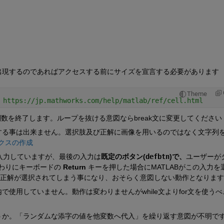
出現するのであればアクセスする前にサイズを宣言する必要があります
Theme
://jp.mathworks.com/help/matlab/ref/cell.html
は関数を終了します。ループを抜ける意図ならbreak文に変更してください
入力する事は出来ません。選択肢及び正解に画像を用いるのではなく文字列
クスの作成
4つ入力していますが、最後の入力は
既定のボタン(
defbtn
)で、
ユーザーが
わりにキーボードの 
Return
 キーを押した場合にMATLABがこの入力を
に正解が選択されてしまう事になり、おそらく意図しない動作となります
プ内で使用していません。動作は変わりませんがwhile文よりfor文を使う
しょうか。「ランダムな添字の値を他変数へ代入」を繰り返す意図が不明で