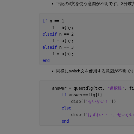
下記のif文を使う意図が不明です。3分岐
if 
n == 1
    f = a{n};
elseif 
n == 2
    f = a{n};
elseif 
n == 3
    f = a{n};
end
同様にswitch文を使用する意図が不明で
    answer = questdlg(txt, 
'選択肢'
, fi
if 
answer==fig{f}
            disp([
'せいかい！'
])
else
            disp([
'はずれ・・・。せいかい
end