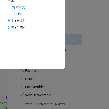
中国
ムで
on 19 Dec 2021
出題
简体中文
Accepted:
English
Atsushi Ueno
日本
(日本語)
한국
(한국어)
Copy
othic Bold'
);
'AnchorPoint','LeftBottom');
n,4);