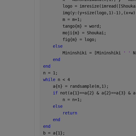
        logo = imresize(imread([Shouka
        img(y:(y+size(logo,1)-1),(x+w)
        m = m+1;
        tango{m} = word;
        moji{m} = Shoukai;
        fig{m} = logo;
else
        Mininshiki = [Mininshiki 
' ' 
N
end
end
n = 1;
while 
n < 4
    a{n} = randsample(m,1);
if 
not(a{1}==a{2} & a{2}==a{3} & a
        n = n+1;
else
return
end
end
b = a{1};