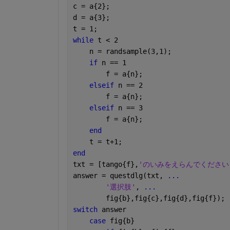
c = a{2};
d = a{3};
t = 1;
while 
t < 2
    n = randsample(3,1);
if 
n == 1
        f = a{n};
elseif 
n == 2
        f = a{n};
elseif 
n == 3
        f = a{n};
end
    t = t+1;
end
txt = [tango{f},
'のいみをえらんでください
answer = questdlg(txt, 
...
'選択肢'
, 
...
	fig{b},fig{c},fig{d},fig{f});
switch 
answer
case 
fig{b}