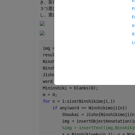
E
き、英単語がallergy.xlsx内にあった場合
３つ選びます。（このとき重複しないようにしま
F
し、選択肢がイラストで表示されるようにします
F
I
I
L
img = imread(
'C:\Users\shun_\OneD
results = ocr(img);
Ninshikimoji = lower(results.Words);
Ninshikiwaku = results.WordBoundingBox
Jisho = readtable(
'allergy.xlsx'
,
'Read
word = categorical(Jisho.word);
Mininshiki = blanks(0);
m = 0;
for 
n = 1:size(Ninshikimoji,1)
if 
any(word == Ninshikimoji{n})
        Shoukai = Jisho{Ninshikimoji{n
        img = insertObjectAnnotation(i
%img = insertText(img,Ninshiki
        x = Ninshikiwaku(n,1); y = Nin