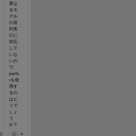
異な
るモ
デル
の並
列実
行に
対応
して
いな
いの
で、
parfo
rを使
用す
るの
はど
うで
しょ
う
か？