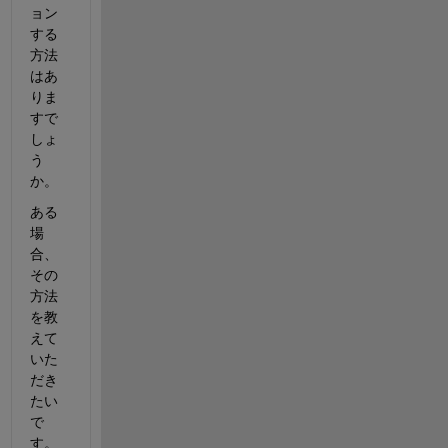
ョン
する
方法
はあ
りま
すで
しょ
う
か。
ある
場
合、
その
方法
を教
えて
いた
だき
たい
で
す。