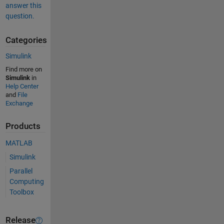
answer this
question.
Categories
Simulink
Find more on
Simulink
in
Help Center
and
File
Exchange
Products
MATLAB
Simulink
Parallel
Computing
Toolbox
Release