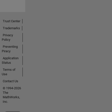
Trust Center
Trademarks
Privacy
Policy
Preventing
Piracy
Application
Status
Terms of
Use
Contact Us
© 1994-2026
The
MathWorks,
Inc.