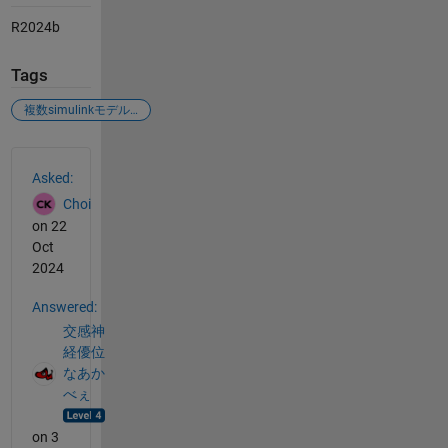
R2024b
Tags
複数simulinkモデルの同時実行
See Also
Asked:
Choi
on 22
Oct
2024
Answered:
交感神
経優位
なあか
べぇ
on 3