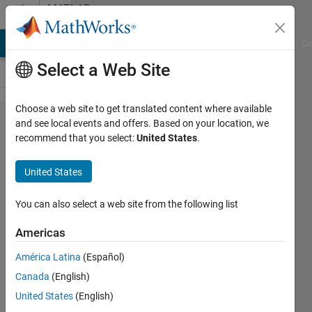
Skip to content
MATLAB
Answers
MATLAB Answers
File Exchange
Cody
AI Chat Playground
Di
Select a Web Site
Choose a web site to get translated content where available
複数の
and see local events and offers. Based on your location, we
recommend that you select:
United States
.
Simulnk
モデル
United States
の同時
実行
You can also select a web site from the following list
Americas
Choi
América Latina
(Español)
22 Oct
Canada
(English)
2024
1 Answer
United States
(English)
Answer