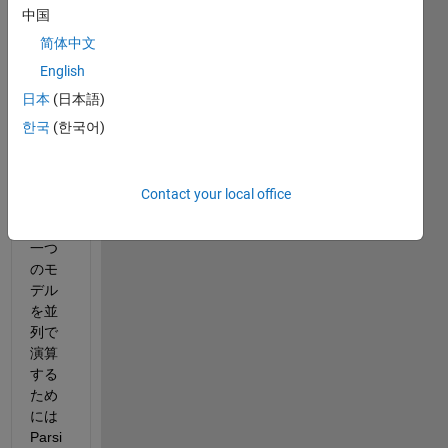
Simul
中国
nkモ
简体中文
デル
を同
English
時に
日本
(日本語)
並列
한국
(한국어)
で演
算し
たい
Contact your local office
で
す。
一つ
のモ
デル
を並
列で
演算
する
ため
には
Parsi