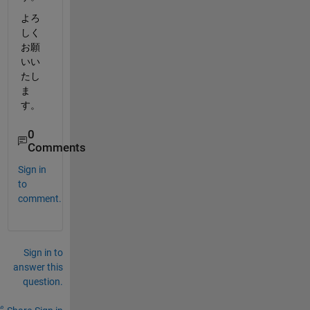
よろ
しく
お願
いい
たし
ま
す。
0
Comments
Sign in
to
comment.
Sign in to
answer this
question.