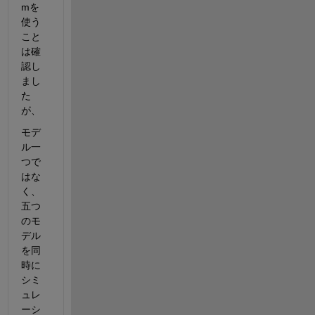
mを
使う
こと
は確
認し
まし
た
が、
モデ
ル一
つで
はな
く、
五つ
のモ
デル
を同
時に
シミ
ュレ
ーシ