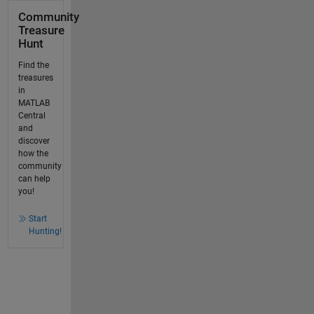
Community
Treasure
Hunt
Find the
treasures
in
MATLAB
Central
and
discover
how the
community
can help
you!
Start
Hunting!