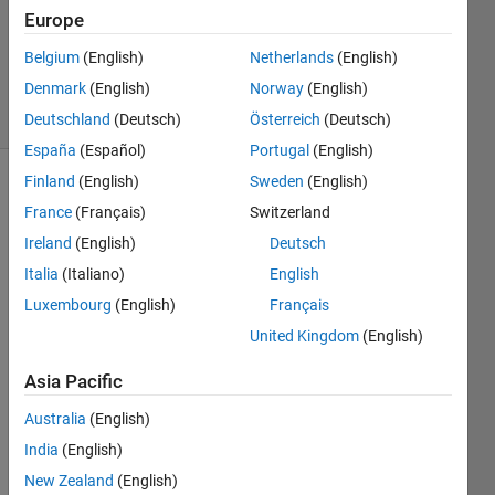
Accepted
Europe
Updated
Belgium
(English)
Netherlands
(English)
3 Nov 2024
Denmark
(English)
Norway
(English)
4 Views
(30 days)
Deutschland
(Deutsch)
Österreich
(Deutsch)
España
(Español)
Portugal
(English)
Finland
(English)
Sweden
(English)
France
(Français)
Switzerland
Ireland
(English)
Deutsch
Italia
(Italiano)
English
Luxembourg
(English)
Français
お世
話に
United Kingdom
(English)
なっ
てお
Asia Pacific
りま
Australia
(English)
す。
India
(English)
複数
の
New Zealand
(English)