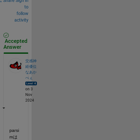
Share
Sign in
to
follow
activity
Accepted
Answer
交感神
経優位
なあか
べぇ
on 3
Nov
2024
parsi
mは