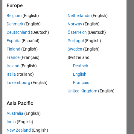
Europe
Follow
Belgium
(English)
Netherlands
(English)
Denmark
(English)
Norway
(English)
Deutschland
(Deutsch)
Österreich
(Deutsch)
Badges
España
(Español)
Portugal
(English)
Finland
(English)
Sweden
(English)
ZC
Song's
France
(Français)
Switzerland
Badges
Ireland
(English)
Deutsch
Italia
(Italiano)
English
MATLAB
Answers
All
Luxembourg
(English)
Français
Badges
United Kingdom
(English)
Asia Pacific
Australia
(English)
India
(English)
Thankful Level 1
New Zealand
(English)
15 Apr 2019