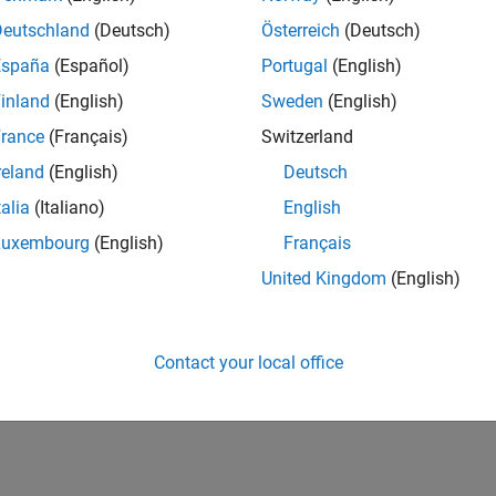
Deutschland
(Deutsch)
Österreich
(Deutsch)
España
(Español)
Portugal
(English)
inland
(English)
Sweden
(English)
rance
(Français)
Switzerland
reland
(English)
Deutsch
talia
(Italiano)
English
Luxembourg
(English)
Français
United Kingdom
(English)
Contact your local office