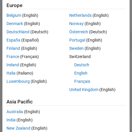
Europe
Input Arguments
Belgium
(English)
Netherlands
(English)
expand all
Denmark
(English)
Norway
(English)
Deutschland
(Deutsch)
Österreich
(Deutsch)
—
Test case
tc
España
(Español)
Portugal
(English)
object
sltest.testmanager.TestCase
Finland
(English)
Sweden
(English)
France
(Français)
Switzerland
Output Arguments
Ireland
(English)
Deutsch
expand all
Italia
(Italiano)
English
Luxembourg
(English)
Français
— Assessment symbols added to
addedSymbols
United Kingdom
(English)
test case
array of
Asia Pacific
sltest.testmanager.AssessmentSymbol
objects
Australia
(English)
India
(English)
Examples
New Zealand
(English)