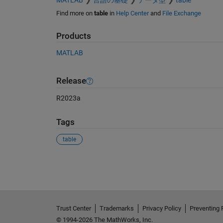
MATLAB
言語の基礎
データ型
table
Find more on
table
in
Help Center
and
File Exchange
Products
MATLAB
Release
R2023a
Tags
table
See Also
Trust Center
Trademarks
Privacy Policy
Preventing 
© 1994-2026 The MathWorks, Inc.