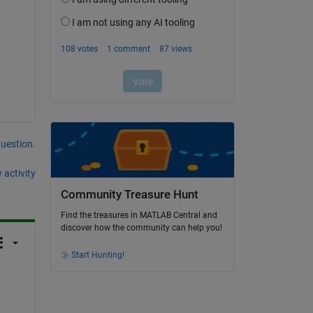
question.
 activity
Community Treasure Hunt
Find the treasures in MATLAB Central and
discover how the community can help you!
Start Hunting!