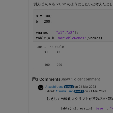
例えば a, b を x1, x2 のようにしたいと考えたと
a = 100;
b = 200;
vnames = [
"x1"
,
"x2"
];
table(a,b,
'VariableNames'
,vnames)
ans = 
1×2 table
x1
x2
___
___
3 Comments
Show 1 older comment
Atsushi Ueno
on 21 Mar 2023
Edited:
Atsushi Ueno
on 21 Mar 2023
おそらく自動化スクリプトが変数名の情
table( x1, evalin( 
'base' 
, 
"