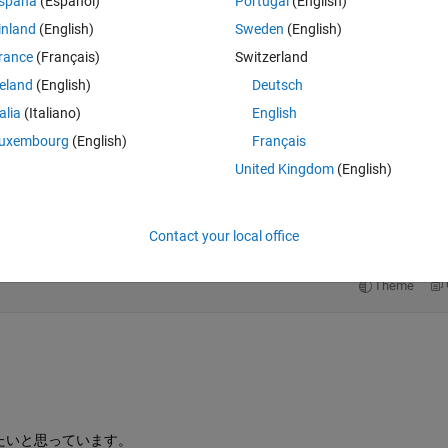
spaña
(Español)
Portugal
(English)
inland
(English)
Sweden
(English)
rance
(Français)
Switzerland
reland
(English)
Deutsch
talia
(Italiano)
English
uxembourg
(English)
Français
United Kingdom
(English)
は「Var2」となります。
したい場合はどうすればいいでしょうか。
Contact your local office
Theme
たいと思っています。