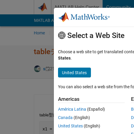
Skip to content
MATLAB Help Center
Community
MATLAB Answers
File Exchange
Cody
AI Cha
Home
Ask
Answer
Browse
MATLAB
Select a Web Site
tableデータの変数名を割り
Choose a web site to get translated cont
States
.
Answer Accept
s
21 Mar 2023
1 Answer
United States
You can also select a web site from the fo
Americas
E
América Latina
(Español)
B
table型において、変数名を明示的に宣言せずに
Canada
(English)
D
United States
(English)
D
x1 = 100;