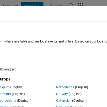
Learning
Sign In
Get MATLAB
t Playground
Discussions
Contests
Blogs
Post
More
 FAQs
More
当てる方法
ent where available and see local events and offers. Based on your locat
ed
Updated 21 Mar 2023
10 Views (30 days)
llowing list
Show older c
urope
Ran in:
0 votes
Open in MATLAB Online
elgium
(English)
Netherlands
(English)
、割り当てて、table型の変数を作成する方法を教えていただきたいです。
enmark
(English)
Norway
(English)
Theme
eutschland
(Deutsch)
Österreich
(Deutsch)