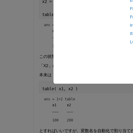
E
x2 = 200;
F
table( x1, evalin( 
'base' 
, 
"x2" 
) )
F
ans = 
1×2 table
I
x1
Var2
I
___
____
L
この状態だと、tableの変数の中の「X2」の変数名
「X2」の変数名を「X2」のままtable型に格納
本来は
table( x1, x2 )
ans = 
1×2 table
x1
x2
___
___
とすればいいですが、変数名を自動化で割り当て