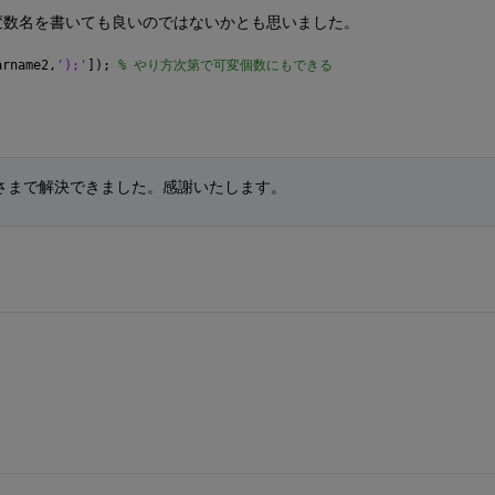
変数名を書いても良いのではないかとも思いました。
arname2,
');'
]); 
% やり方次第で可変個数にもできる
さまで解決できました。感謝いたします。