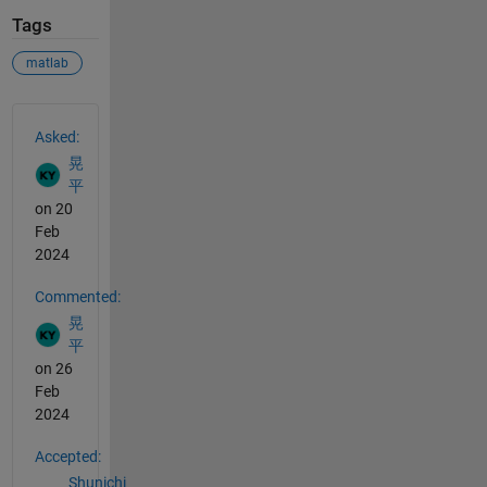
Tags
matlab
See Also
Asked:
晃
平
on 20
Feb
2024
Commented:
晃
平
on 26
Feb
2024
Accepted:
Shunichi