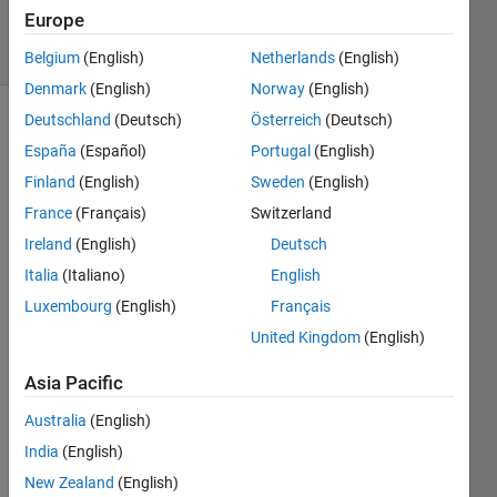
26 Feb 2024
Europe
13 Views
(30 days)
Belgium
(English)
Netherlands
(English)
Denmark
(English)
Norway
(English)
Deutschland
(Deutsch)
Österreich
(Deutsch)
Show older
España
(Español)
Portugal
(English)
comments
Finland
(English)
Sweden
(English)
France
(Français)
Switzerland
Ireland
(English)
Deutsch
MAT
Italia
(Italiano)
English
LAB
Luxembourg
(English)
Français
の
table
United Kingdom
(English)
を使
Asia Pacific
用す
る際
Australia
(English)
に、
India
(English)
各列
の配
New Zealand
(English)