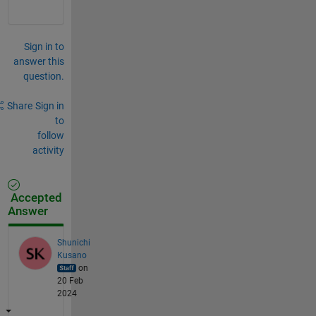
Sign in to
answer this
question.
Share
Sign in
to
follow
activity
Accepted
Answer
Shunichi
Kusano
on
20 Feb
2024