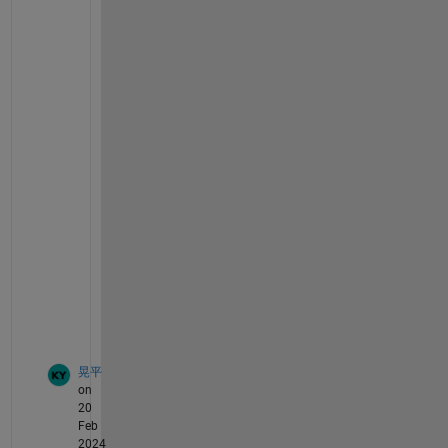
イ
ル
も
そ
の
よ
う
に
な
っ
て
い
ま
す
か
？
晃平
on
20
Feb
2024