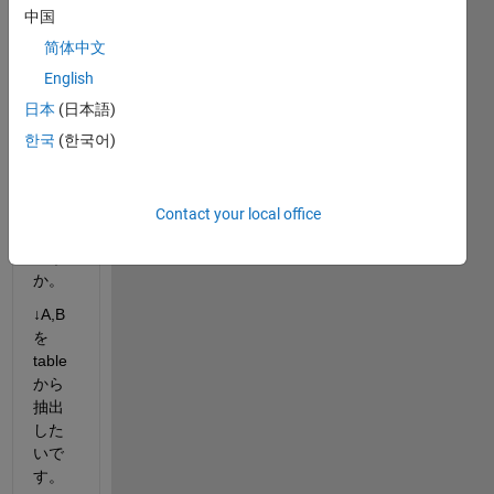
列名
中国
を取
简体中文
得す
るた
English
めに
日本
(日本語)
は、
한국
(한국어)
どう
すれ
ばよ
いの
Contact your local office
でし
ょう
か。
↓A,B
を
table
から
抽出
した
いで
す。