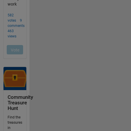
Community
Treasure
Hunt
Find the
treasures
in