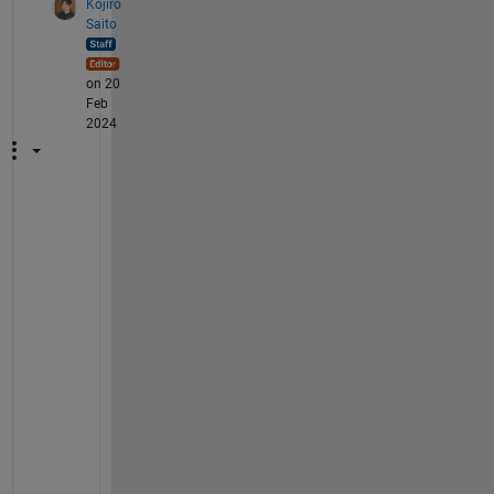
Kojiro
Saito
on 20
Feb
2024
A
と
B
の
左
右
に
全
角
の
ス
ペ