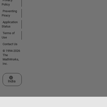
Privacy
Policy
Preventing
Piracy
Application
Status
Terms of
Use
Contact Us
© 1994-2026
The
MathWorks,
Inc.
Select a Web Site
India