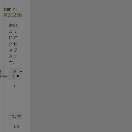
Ran in:
次の
よう
にア
クセ
スで
きま
す。
t = table([43],[44],
'VariableNames'
,{
'A'
,
'B'
})
heme
t = 
1x2 table
    A     B 

    __    __

t.Properties.VariableNames
ans = 
1x2 cell array