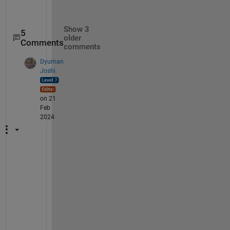
Show 3
5
older
Comments
comments
Dyuman
Joshi
on 21
Feb
2024
"
A
と
B
を
変
数