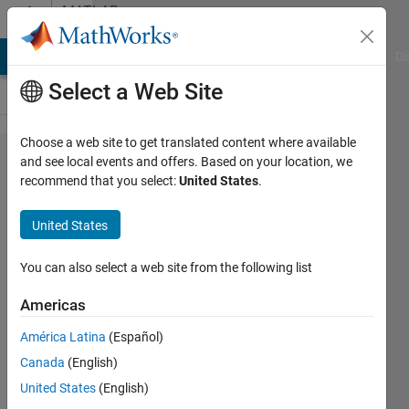
Skip to content
MATLAB
Answers
MATLAB Answers
File Exchange
Cody
AI Chat Playground
Di
Select a Web Site
Choose a web site to get translated content where available
MATLAB
and see local events and offers. Based on your location, we
recommend that you select:
United States
.
tableに
ついて
United States
You can also select a web site from the following list
晃平
20 Feb
Americas
2024
1 Answer
América Latina
(Español)
Answer
Canada
(English)
Accepted
United States
(English)
Updated