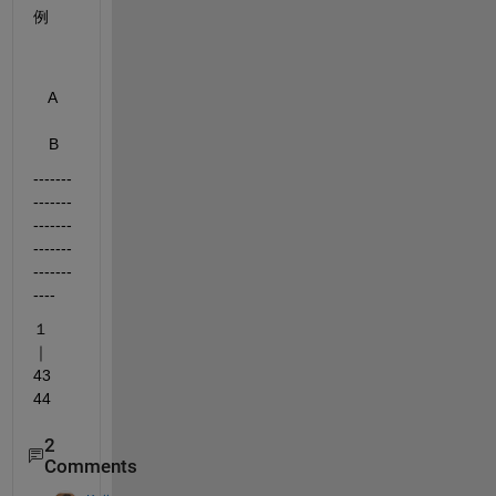
例
　A    
　B
-------
-------
-------
-------
-------
----
１
｜　
43             
44         
2
Comments