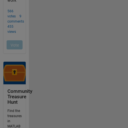
Community
Treasure
Hunt
Find the
treasures
in
MATLAB