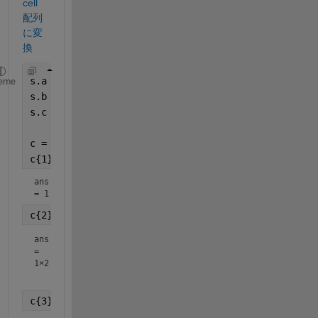
cell 
配列
に変
換
s.a = 1;
eme
s.b = [1,2];
s.c = 
'test'
;
c = struct2cell(s);
c{1}
ans 
= 1
c{2}
ans
=
1×2
c{3}