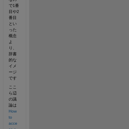
で1番
目や2
番目
とい
った
概念
よ
り、
辞書
的な
イメ
ージ
です
ここ
ら辺
の議
論は
How 
to 
acce