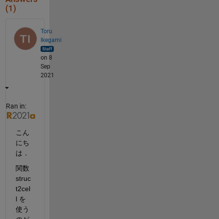
(1)
Toru
Ikegami
on 8
Sep
2021
Ran in:
こん
にち
は．
関数 
struc
t2cel
l を
使う