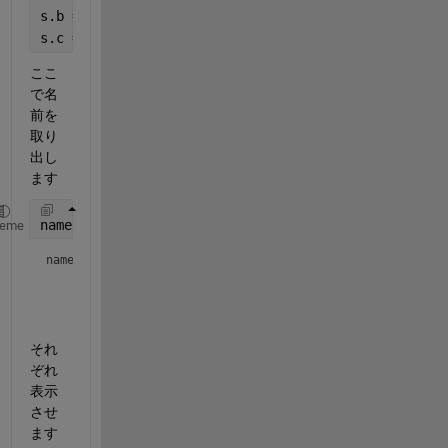
s.b = [1,2];
s.c =  
'test'
;
ここ
で名
前を
取り
出し
ます
name = fieldnames(s)
heme
name = 
3×1 cell array
    {'a'}

    {'b'}

それ
ぞれ
表示
させ
ます