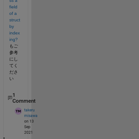
ss a 
field 
of a 
struct 
by 
index
ing?
もご
参考
にし
てく
ださ
い
1
Comment
takeru
misawa
on 13
Sep
2021