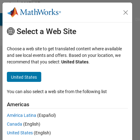
Skip to content
MATLAB
Answers
MATLAB Answers
File Exchange
Cody
AI Chat Playground
Di
Select a Web Site
Choose a web site to get translated content where available
構造体
and see local events and offers. Based on your location, we
recommend that you select:
United States
.
配列の
要素の
United States
参照方
法につ
You can also select a web site from the following list
いて
Americas
América Latina
(Español)
takeru
Canada
(English)
misawa
8 Sep
United States
(English)
2021