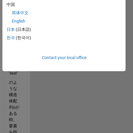
変恐
中国
縮な
简体中文
ので
す
English
が、
日本
(日本語)
s.a = 
한국
(한국어)
1
s.b = 
Contact your local office
[1,2]
s.c =  
'test'
のよ
うな
構造
体配
列sが
ある
時、
要素
を指