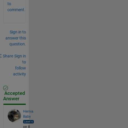
to
comment.
Sign in to
answer this
question.
Share
Sign in
to
follow
activity
Accepted
Answer
Hernia
Baby
on 8