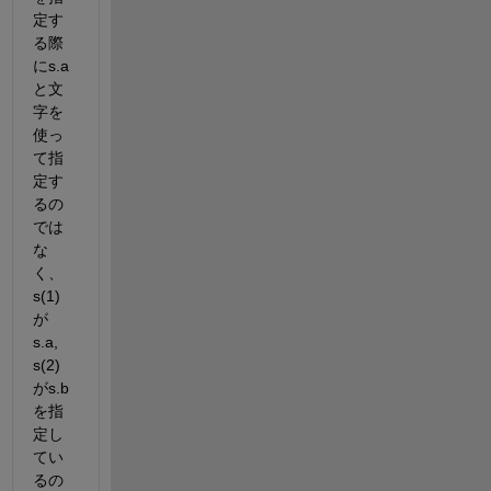
定す
る際
にs.a
と文
字を
使っ
て指
定す
るの
では
な
く、
s(1)
が
s.a,  
s(2)
がs.b
を指
定し
てい
るの