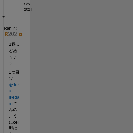
Sep
2021
Ran in:
2案ほ
どあ
りま
す
1つ目
は
@Tor
u 
Ikega
mi
さ
んの
よう
にcell
型に