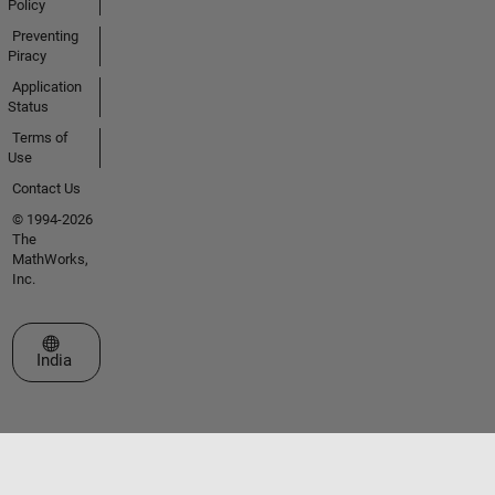
Policy
Preventing
Piracy
Application
Status
Terms of
Use
Contact Us
© 1994-2026
The
MathWorks,
Inc.
Select a Web Site
India