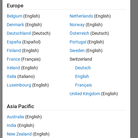
Europe
2
Answers
Belgium
(English)
Netherlands
(English)
Answer
Denmark
(English)
Norway
(English)
Accepted
Deutschland
(Deutsch)
Österreich
(Deutsch)
Updated
13 Sep
España
(Español)
Portugal
(English)
2021
Finland
(English)
Sweden
(English)
13 Views
France
(Français)
Switzerland
(30 days)
Ireland
(English)
Deutsch
Italia
(Italiano)
English
Luxembourg
(English)
Français
United Kingdom
(English)
Asia Pacific
初歩
Australia
(English)
的な
India
(English)
質問
で大
New Zealand
(English)