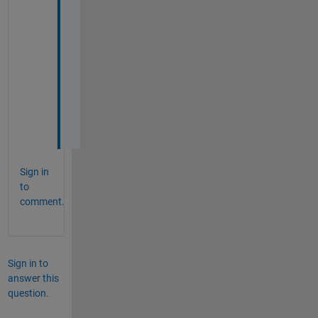
面
で
役
立
ち
ま
す
ね
。
Sign in
to
comment.
Sign in to
answer this
question.