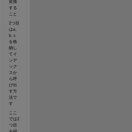
変換
する
こと
2つ目
はa, 
b, c
を格
納し
てイ
ンデ
ック
スか
ら呼
び出
す方
法で
す
ここ
では2
つ目
を紹