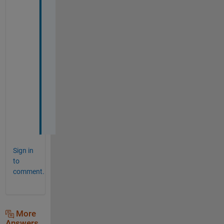
き
あ
り
が
と
う
御
座
い
ま
す
。
Sign in
to
comment.
More
Answers