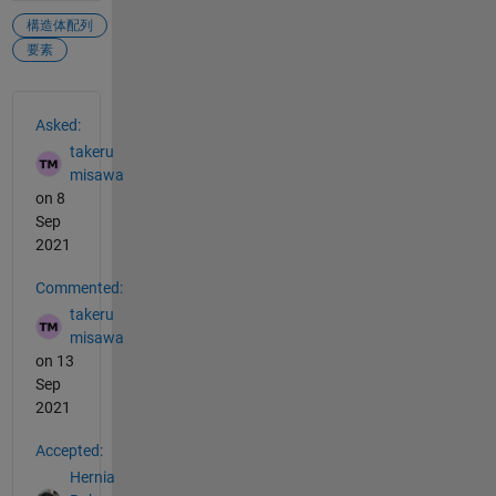
構造体配列
要素
See Also
Asked:
takeru
misawa
on 8
Sep
2021
Commented:
takeru
misawa
on 13
Sep
2021
Accepted:
Hernia