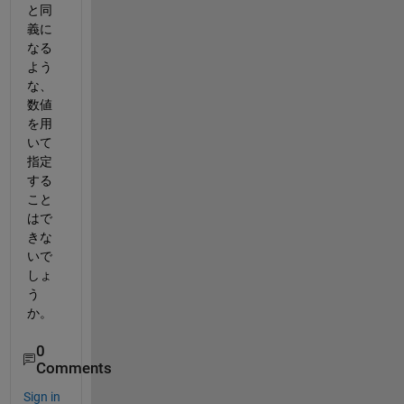
と同
義に
なる
よう
な、
数値
を用
いて
指定
する
こと
はで
きな
いで
しょ
う
か。
0
Comments
Sign in