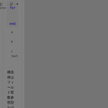
for 
i = 1:length(name)
heme
    disp( name{i} )
    disp( s.(name{i}) )
end
a
     1
b
     1     2
c
test
構造
体は
フィ
ール
ド変
数参
照型
なの