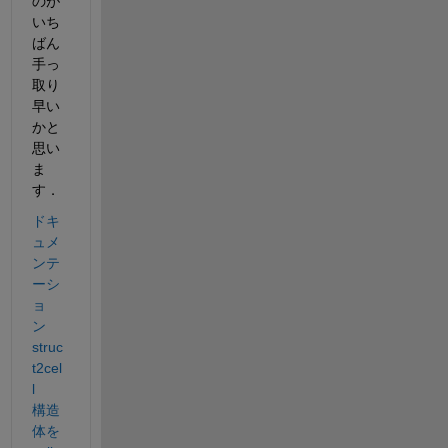
のが
いち
ばん
手っ
取り
早い
かと
思い
ま
す．
ドキ
ュメ
ンテ
ーシ
ョ
ン　
struc
t2cel
l 　
構造
体を 