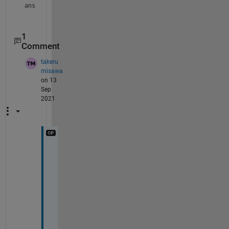
ans = 
'test'
1
Comment
takeru
misawa
on 13
Sep
2021
教
え
て
い
た
だ
き
あ