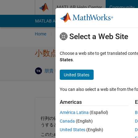
Skip to content
MATLAB Help Center
Community
MATLAB Answers
File Exchange
Cody
AI Cha
Home
Ask
Answer
Browse
MATLAB
Select a Web Site
小数点以下の値だけ欲しい
Choose a web site to get translated cont
States
.
Answer
朋貴 熊田
10 Nov 2021
1 Answer
United States
You can also select a web site from the fo
Americas
E
América Latina
(Español)
B
行列の値の小数点以下の値だけを取り出したいです
Canada
(English)
D
うすると四捨五入が起きてしまい実際の小数点以
United States
(English)
D
このため、四捨五入をせずに小数点以下を丸める