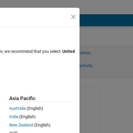
ion, we recommend that you select:
United
Sign in to answer this question.
Share
Sign in to follow activity
Asked:
Asia Pacific
朋貴 熊田
Australia
(English)
on 10 Nov 2021
、そ
India
(English)
Edited:
New Zealand
(English)
朋貴 熊田