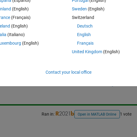
spaña
(Español)
Portugal
(English)
けを取り出せる方法がありましたら、ご教授お願いいたします。
inland
(English)
Sweden
(English)
rance
(Français)
Switzerland
いう値だけ取り出したい
reland
(English)
Deutsch
talia
(Italiano)
English
uxembourg
(English)
Français
United Kingdom
(English)
Sign in to answer this 
Contact your local office
Share
Sign in to follow
Ran in:
1 vote
Open in MATLAB Online