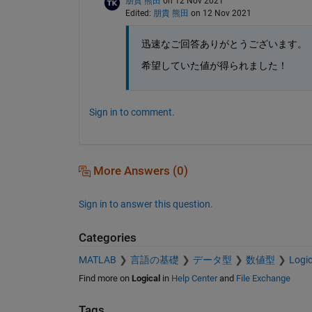
朋貴 熊田
on 12 Nov 2021
Edited:
朋貴 熊田
on 12 Nov 2021
迅速なご回答ありがとうございます。
希望していた値が得られました！
Sign in to comment.
More Answers (0)
Sign in to answer this question.
Categories
MATLAB
言語の基礎
データ型
数値型
Logic
Find more on
Logical
in
Help Center
and
File Exchange
Tags