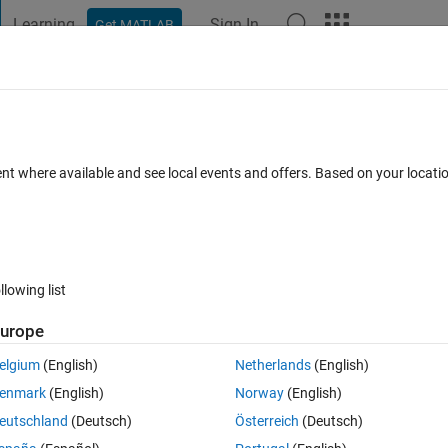
Learning
Sign In
Get MATLAB
t Playground
Discussions
Contests
Blogs
Post
More
 FAQs
More
ent where available and see local events and offers. Based on your locat
 Accepted
Updated 12 Nov 2021
5 Views (30 days)
llowing list
urope
0 votes
elgium
(English)
Netherlands
(English)
。最初は、8bitに変換して行列の引き算をすれば良いと考たのですが
enmark
(English)
Norway
(English)
下の値だけを取り出すことが出来ないと気が付きました。
eutschland
(Deutsch)
Österreich
(Deutsch)
方法がありましたらご教授願いたいです。