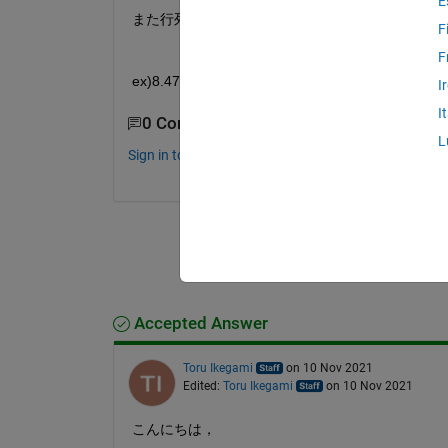
E
また行列の引き算出なくても、小数点以下の値だ
F
F
ex)8.4779という値の小数点以下　0.4779と
I
I
0 Comments
L
Sign in to comment.
Accepted Answer
Toru Ikegami
on 10 Nov 2021
Edited:
Toru Ikegami
on 10 Nov 2021
こんにちは，