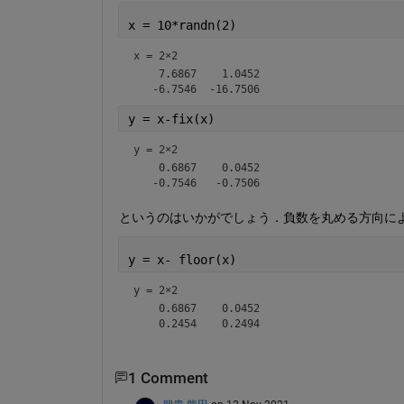
x = 10*randn(2)
x =
2×2
    7.6867    1.0452

y = x-fix(x)
y =
2×2
    0.6867    0.0452

というのはいかがでしょう．負数を丸める方向に
y = x- floor(x)
y =
2×2
    0.6867    0.0452

1 Comment