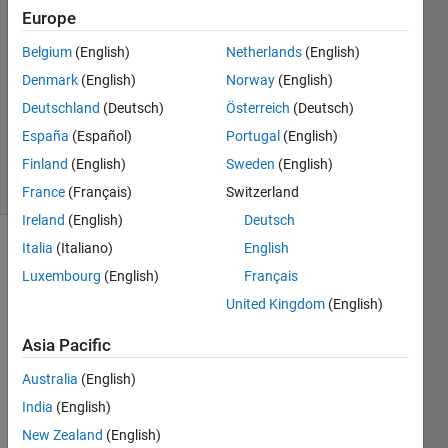
2021
Europe
1 Answer
Answer
Belgium
(English)
Netherlands
(English)
Accepted
Denmark
(English)
Norway
(English)
Updated
Deutschland
(Deutsch)
Österreich
(Deutsch)
17 Aug
España
(Español)
Portugal
(English)
2022
4 Views
Finland
(English)
Sweden
(English)
(30 days)
France
(Français)
Switzerland
Ireland
(English)
Deutsch
Italia
(Italiano)
English
Show older
Luxembourg
(English)
Français
comments
United Kingdom
(English)
Asia Pacific
1 1
Australia
(English)
1 2
India
(English)
1 3
New Zealand
(English)