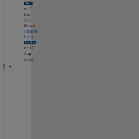
     4     4

     4     5
on 3
Dec
2021
Moved:
Atsushi
Ueno
on 17
Aug
2022
お
ー
．
美
し
い
で
す
ね