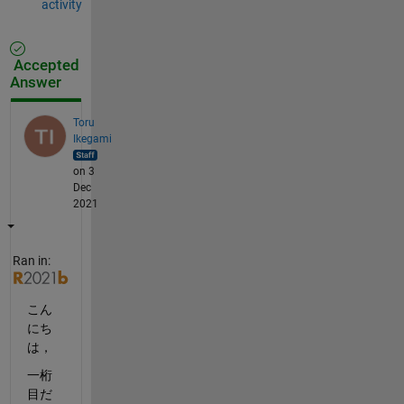
activity
Accepted
Answer
Toru
Ikegami
on 3
Dec
2021
Ran in:
こん
にち
は，
一桁
目だ