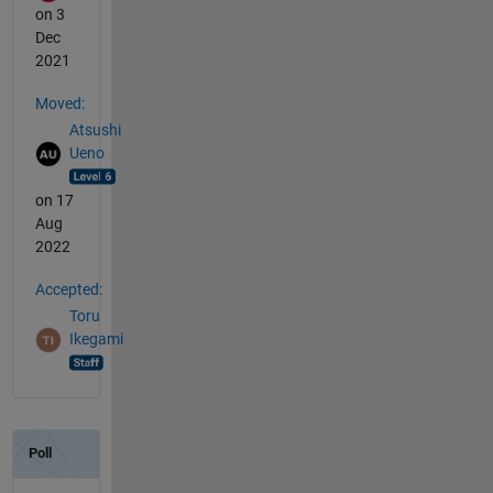
on 3
Dec
2021
Moved:
Atsushi
Ueno
on 17
Aug
2022
Accepted:
Toru
Ikegami