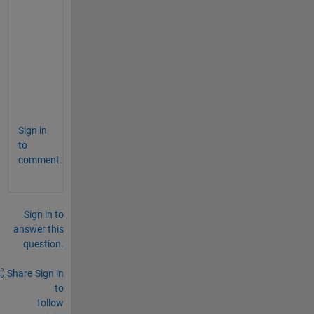
．
素
晴
ら
し
い
．
Sign in
to
comment.
Sign in to
answer this
question.
Share
Sign in
to
follow