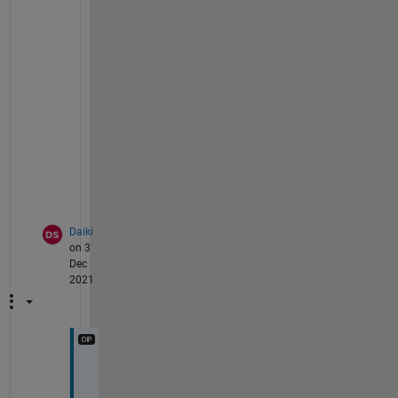
     1     2

     1     3

     1     4

     1     5

     2     1

     2     2

     2     3

     2     4

     2     5

     3     1

     3     2

     3     3

     3     4

     3     5

     4     1

     4     2

Daiki
     4     3

on 3
     4     4

Dec
     4     5
2021
早
い