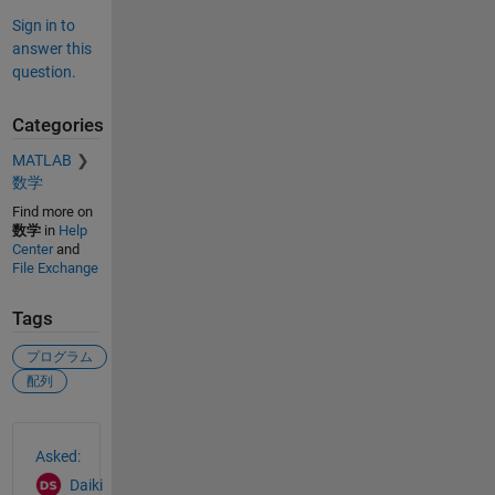
Sign in to
answer this
question.
Categories
MATLAB
数学
Find more on
数学
in
Help
Center
and
File Exchange
Tags
プログラム
配列
See Also
Asked:
Daiki