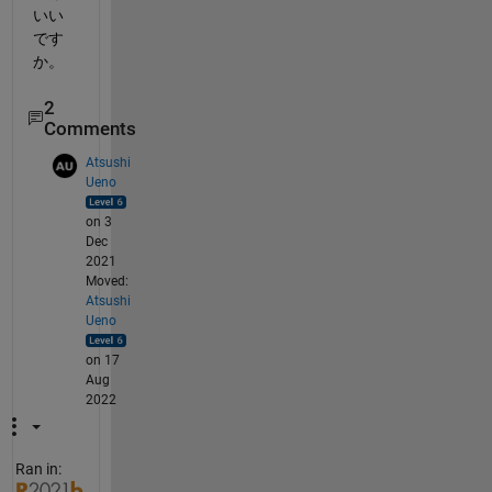
いい
です
か。
2
Comments
Atsushi
Ueno
on 3
Dec
2021
Moved:
Atsushi
Ueno
on 17
Aug
2022
Ran in: