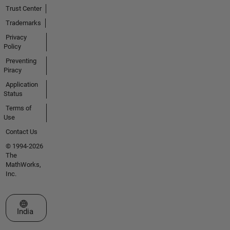
Trust Center
Trademarks
Privacy
Policy
Preventing
Piracy
Application
Status
Terms of
Use
Contact Us
© 1994-2026
The
MathWorks,
Inc.
Select a Web Site
India