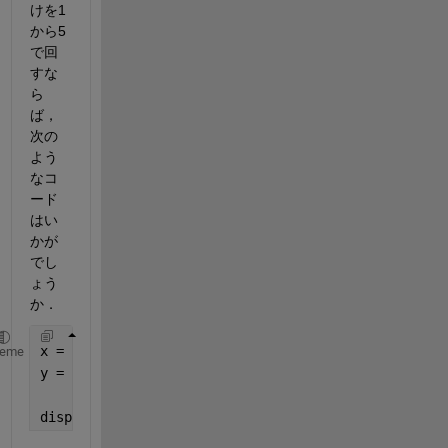
けを1
から5
で回
すな
ら
ば，
次の
よう
なコ
ード
はい
かが
でし
ょう
か．
x = (1:20)';
heme
y = 10*(floor((x-1)/5))+mod(x-1,5)+1;
disp(y);