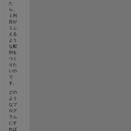
た
ら、
１列
目が
１ふ
える
よう
な配
列を
つく
りた
いの
で
す。
どの
よう
なプ
ログ
ラム
にす
れば