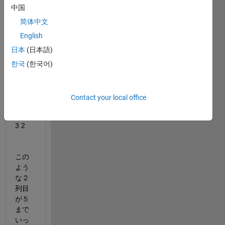
1 4
中国
1 5
简体中文
2 1
English
2 2
日本
(日本語)
2 3
한국
(한국어)
2 4
2 5
Contact your local office
3 1
3 2
この
よう
な２
列目
が５
まで
いっ