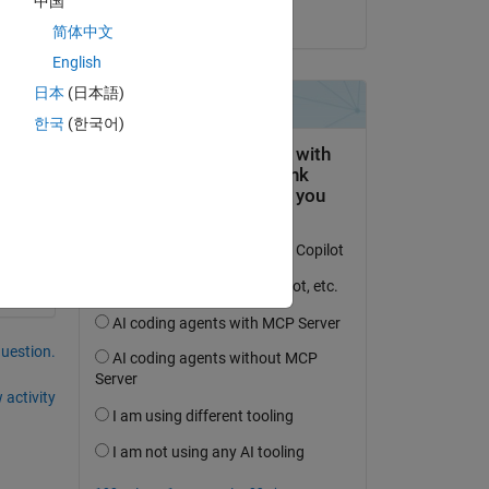
中国
on 8 Feb 2022
简体中文
English
日本
(日本語)
한국
(한국어)
。
まし
question.
 activity