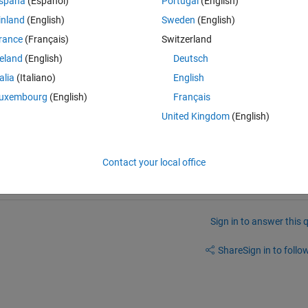
spaña
(Español)
Portugal
(English)
inland
(English)
Sweden
(English)
rance
(Français)
Switzerland
reland
(English)
Deutsch
talia
(Italiano)
English
くMATLAB 内部のファイルが破損してしまっているように思われます
uxembourg
(English)
Français
に再インストールすることをお勧めしますが、手順でお困りのことがござい
United Kingdom
(English)
問合せください。
/answers/520037-windows-matlab
Contact your local office
Sign in to answer this 
Share
Sign in to follow