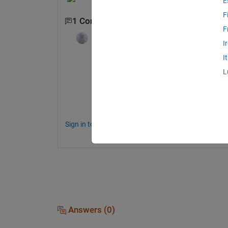
E
F
1 Comment
F
Akiko
on 8 Feb 2022
I
I
エラーメッセージを拝見したところ、恐ら
L
このような場合、下記の URL を参考
たら、弊社
インストールサポート
までお
https://jp.mathworks.com/matlabcentral
Sign in to comment.
Answers (0)