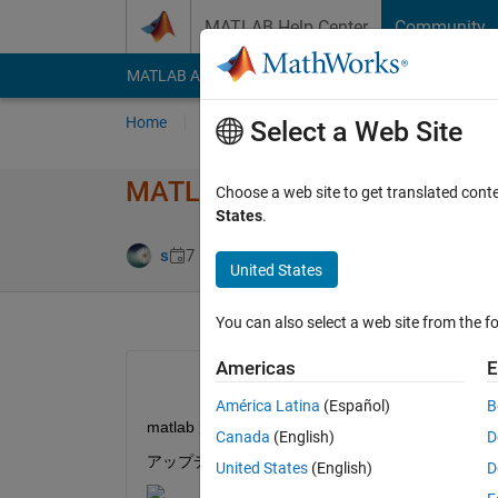
Skip to content
MATLAB Help Center
Community
MATLAB Answers
File Exchange
Cody
AI Cha
Home
Ask
Answer
Browse
MATLAB
Select a Web Site
MATLAB が回らなくなった
Choose a web site to get translated cont
States
.
Updated 8 Feb 
s
7 Feb 2022
0 Answers
United States
You can also select a web site from the fo
Americas
E
América Latina
(Español)
B
matlab が回らなくなりました。対処法を教えて
Canada
(English)
D
アップデートに失敗して、動かなくなりました。
United States
(English)
D