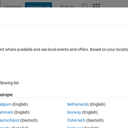
Learning
Sign In
Get MATLAB
t Playground
Discussions
Contests
Blogs
Post
More
 FAQs
More
時の対処法
ent where available and see local events and offers. Based on your locat
2022
4 Views (30 days)
llowing list
urope
0 votes
elgium
(English)
Netherlands
(English)
ください。
enmark
(English)
Norway
(English)
eutschland
(Deutsch)
Österreich
(Deutsch)