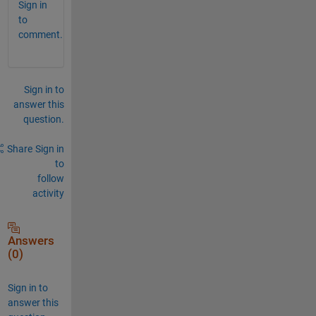
Sign in
to
comment.
Sign in to
answer this
question.
Share
Sign in
to
follow
activity
Answers
(0)
Sign in to
answer this