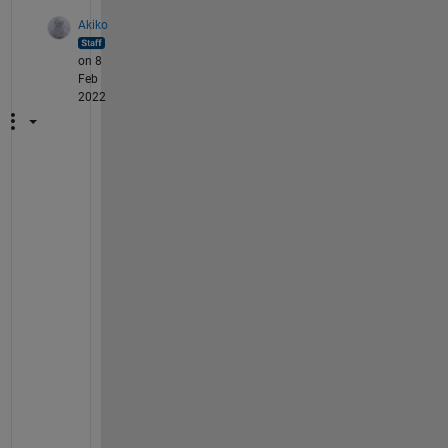
Akiko
on 8
Feb
2022
エ
ラ
ー
メ
ッ
セ
ー
ジ
を
拝
見
し
た