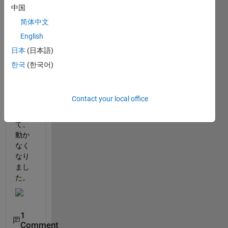
対処
中国
法を
简体中文
教え
てく
English
ださ
日本
(日本語)
い。
한국
(한국어)
アッ
プデ
ート
Contact your local office
に失
敗し
て、
動か
なく
なり
まし
た。
1
Comment