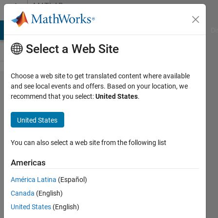
Skip to content
MATLAB
Answers
MATLAB Answers
File Exchange
Cody
AI Chat Playground
Di
Select a Web Site
Choose a web site to get translated content where available
MATLAB
and see local events and offers. Based on your location, we
recommend that you select:
United States
.
が回ら
なくな
United States
った時
の対処
You can also select a web site from the following list
法
Americas
América Latina
(Español)
s
Canada
(English)
7 Feb
United States
(English)
2022