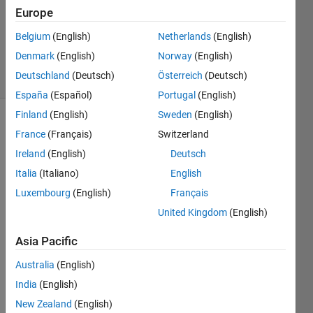
0
Europe
Answers
Updated
Belgium
(English)
Netherlands
(English)
8 Feb 2022
Denmark
(English)
Norway
(English)
5 Views
Deutschland
(Deutsch)
Österreich
(Deutsch)
(30 days)
España
(Español)
Portugal
(English)
Finland
(English)
Sweden
(English)
France
(Français)
Switzerland
Ireland
(English)
Deutsch
Italia
(Italiano)
English
Luxembourg
(English)
Français
United Kingdom
(English)
matla
b が
Asia Pacific
回ら
なく
Australia
(English)
なり
India
(English)
まし
た。
New Zealand
(English)