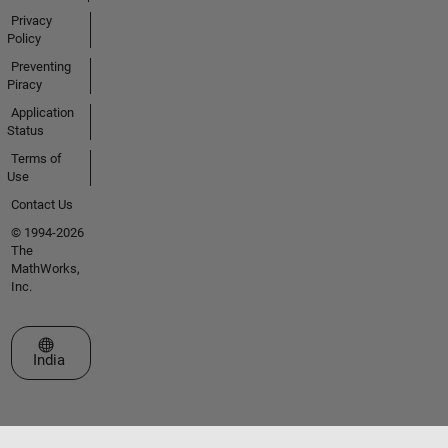
Privacy
Policy
Preventing
Piracy
Application
Status
Terms of
Use
Contact Us
© 1994-2026
The
MathWorks,
Inc.
Select a Web Site
India