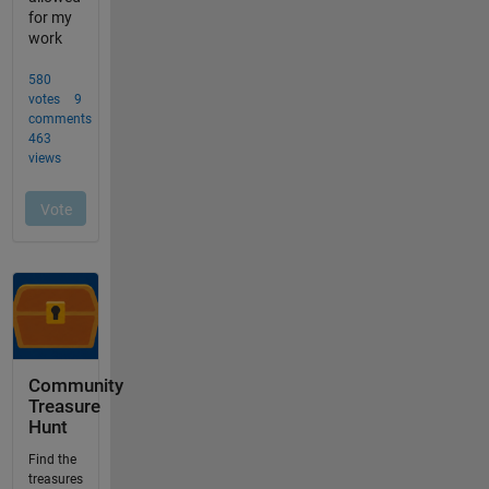
Community
Treasure
Hunt
Find the
treasures