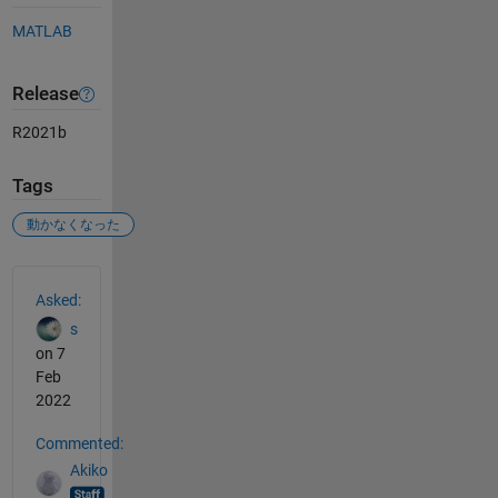
MATLAB
Release
R2021b
Tags
動かなくなった
See Also
Asked:
s
on 7
Feb
2022
Commented:
Akiko