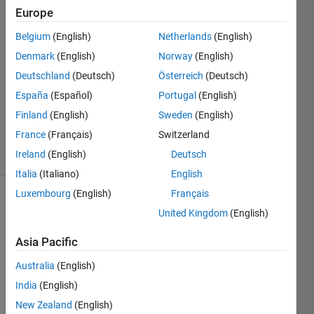
Europe
実香
9 Jan
Belgium
(English)
Netherlands
(English)
2024
Denmark
(English)
Norway
(English)
1 Answer
Deutschland
(Deutsch)
Österreich
(Deutsch)
Answer
Accepted
España
(Español)
Portugal
(English)
Updated
Finland
(English)
Sweden
(English)
9 Jan 2024
France
(Français)
Switzerland
11 Views
Ireland
(English)
Deutsch
(30 days)
Italia
(Italiano)
English
Luxembourg
(English)
Français
United Kingdom
(English)
Asia Pacific
Australia
(English)
India
(English)
input.xlsx
New Zealand
(English)