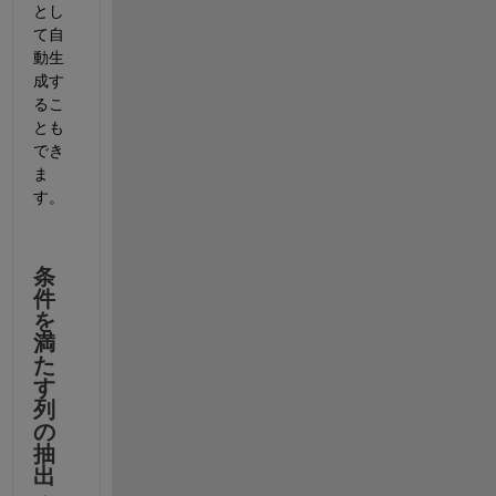
とし
て自
動生
成す
るこ
とも
でき
ま
す。
条
件
を
満
た
す
列
の
抽
出