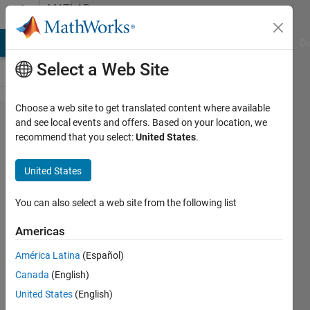
Skip to content
MATLAB
Answers
MATLAB Answers
File Exchange
Cody
AI Chat Playground
Di
Select a Web Site
Choose a web site to get translated content where available
Excel
and see local events and offers. Based on your location, we
recommend that you select:
United States
.
からデ
ータ​を
United States
読み込
み判別
You can also select a web site from the following list
するコ​
Americas
ードを
América Latina
(Español)
書きた
Canada
(English)
い
United States
(English)