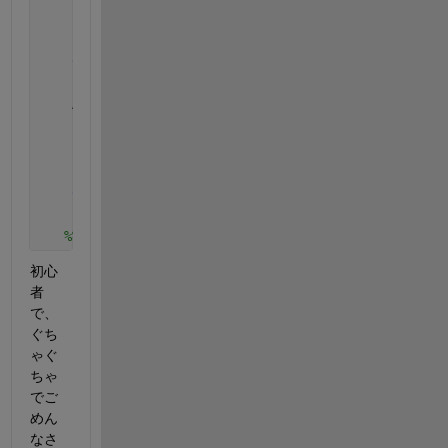
            A_P(i,ii)=A_P1(i)==A_P2(ii);
end
end
    AA_P=find(A_P);
if 
isempty(AA_P)==1
continue
end
%%条件式を全て満たせば、その列を抽出し出力
初心
者
で、
ぐち
ゃぐ
ちゃ
でご
めん
なさ