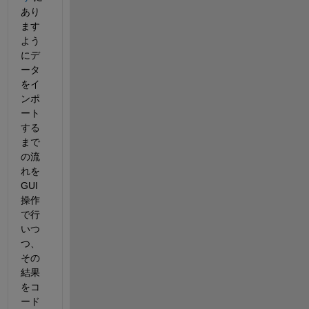
あり
ます
よう
にデ
ータ
をイ
ンポ
ート
する
まで
の流
れを
GUI
操作
で行
いつ
つ、
その
結果
をコ
ード