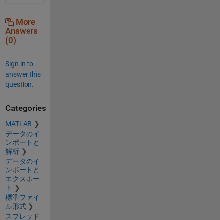
More
Answers
(0)
Sign in to
answer this
question.
Categories
MATLAB
データのイ
ンポートと
解析
データのイ
ンポートと
エクスポー
ト
標準ファイ
ル形式
スプレッド