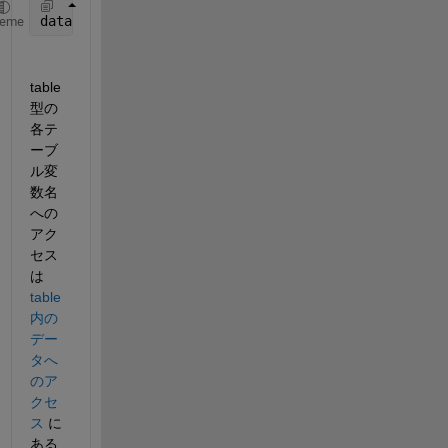
data = readtable(
'input.xlsx'
);
heme
table
型の
各テ
ーブ
ル変
数名
への
アク
セス
は 
table 
内の
デー
タへ
のア
クセ
ス
 に
ある