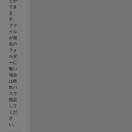
とが
でき
ま
す。
ファ
イル
が現
在の
フォ
ルダ
ーに
無い
場合
は絶
対パ
スで
指定
して
くだ
さ
い。