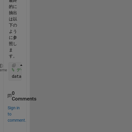
最終
的に
抽出
は以
下の
よう
に参
照し
ま
す。
% データの抽出
heme
data(TF,:)
0
Comments
Sign in
to
comment.