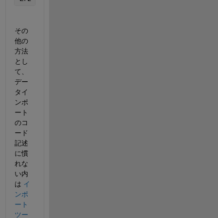
その
他の
方法
とし
て、
デー
タイ
ンポ
ート
のコ
ード
記述
に慣
れな
い内
は 
イ
ンポ
ート
ツー