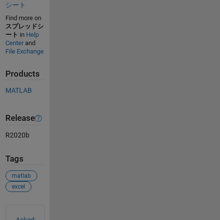
シート
Find more on
スプレッドシ
ート
in
Help
Center
and
File Exchange
Products
MATLAB
Release
R2020b
Tags
matlab
excel
See Also
Asked: