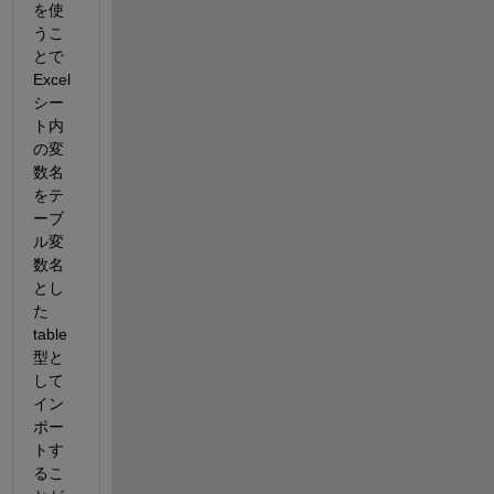
を使
うこ
とで 
Excel
シー
ト内
の変
数名
をテ
ーブ
ル変
数名
とし
た
table
型と
して
イン
ポー
トす
るこ