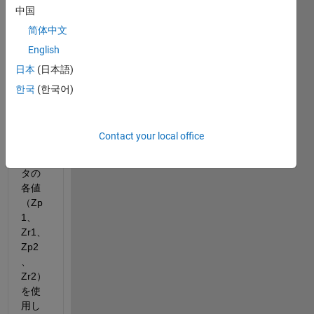
中国
Excel
ファ
简体中文
イル
English
「inp
日本
(日本語)
ut.xls
x」を
한국
(한국어)
読み
込
み、
Contact your local office
その
デー
タの
各値
（Zp
1、
Zr1、
Zp2
、
Zr2）
を使
用し