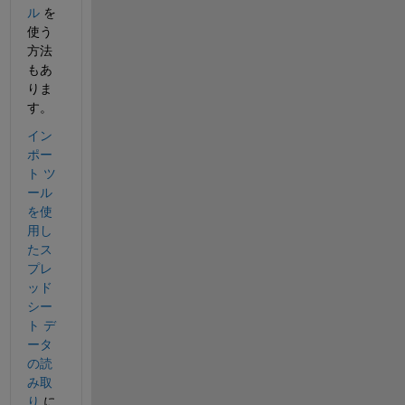
ル
 を
使う
方法
もあ
りま
す。
イン
ポー
ト ツ
ール
を使
用し
たス
プレ
ッド
シー
ト デ
ータ
の読
み取
り
 に