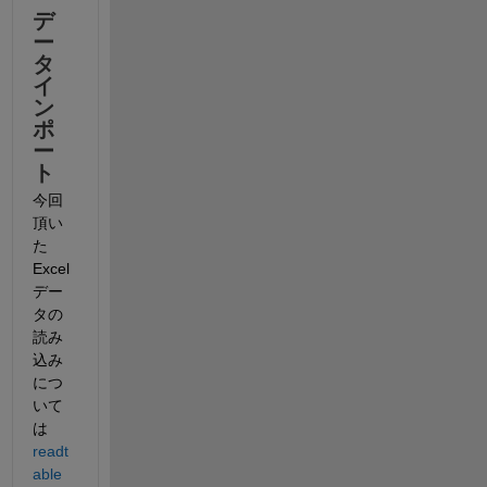
デ
ー
タ
イ
ン
ポ
ー
ト
今回
頂い
た
Excel
デー
タの
読み
込み
につ
いて
は 
readt
able