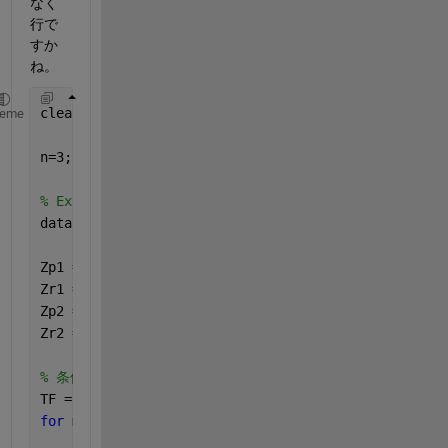
なく
行で
すか
ね。
clear
heme
n=3;
% Excelファイルを読み込み
data = readtable(
'input.xlsx'
);
Zp1 = data.Zp1;
Zr1 = data.Zr1;
Zp2 = data.Zp2;
Zr2 = data.Zr2;
% 条件式を満たしているかの確認
TF = false(height(data),1);
for 
m=1:height(data)
    P1 = rem(Zr1(m),n)/n;