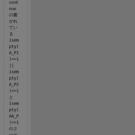
conti
nue 
の書
かれ
てい
る 
isem
pty(
A_P1
)==1 
|| 
isem
pty(
A_P2
)==1
と 
isem
pty(
AA_P
)==1
の２
つの