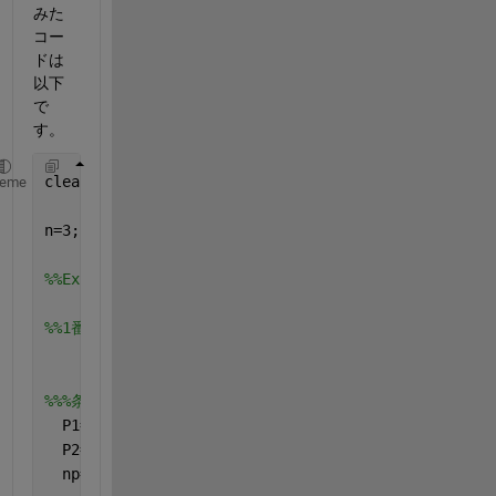
みた
コー
ドは
以下
で
す。
clear
heme
n=3;
%%Excelファイルを読み込みたい
%%1番上の列から順番に以下の条件式に当てはめていく
%%%条件式%%%
  P1= rem(Zr1,n)/n;
  P2= rem(Zr2,n)/n;
  np= n*gcd(Zp1,Zp2);