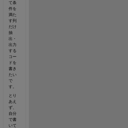
て条
件を
満た
す列
だけ
抽
出・
出力
する
コー
ドを
書き
たい
で
す。
とり
あえ
ず、
自分
で書
いて