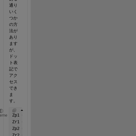
通り
いく
つか
の方
法が
あり
ます
が、
ドッ
ト表
記で
アク
セス
でき
ま
す。
Zp1 = data.Zp1;
heme
Zr1 = data.Zr1;
Zp2 = data.Zp2;
Zr2 = data.Zr2;