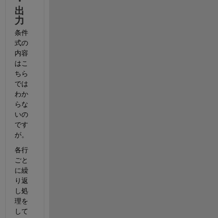
・
出
力
条件
式の
内容
はこ
ちら
では
わか
らな
いの
です
が。
各行
ごと
に繰
り返
し処
理を
して 