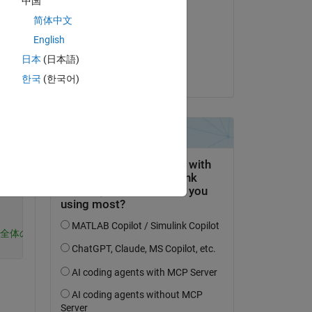
中国
Kohei Yoshino
简体中文
on 23 Apr 2024
English
Accepted:
日本
(日本語)
が、
Kojiro Saito
한국
(한국어)
Copy
出るためarrayfunを使用
taが全体の平均ではなくA.Pelvicの最後の列のみが反映されており平均