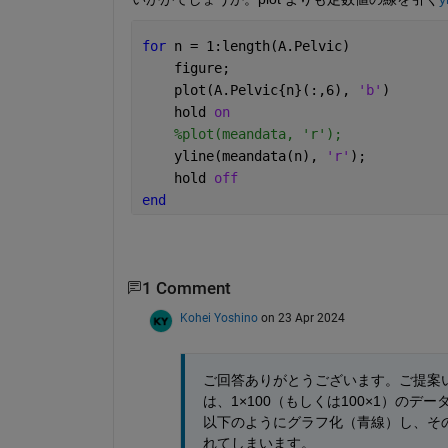
for 
n = 1:length(A.Pelvic)
    figure;
    plot(A.Pelvic{n}(:,6), 
'b'
)
    hold 
on
%plot(meandata, 'r');
    yline(meandata(n), 
'r'
);
    hold 
off
end
1 Comment
Kohei Yoshino
on 23 Apr 2024
ご回答ありがとうございます。ご提案い
は、1×100（もしくは100×1）のデータ
以下のようにグラフ化（青線）し、そ
れてしまいます。