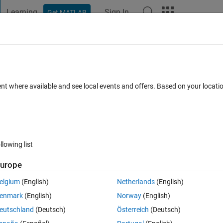
Learning
Sign In
Get MATLAB
t Playground
Discussions
Contests
Blogs
Post
More
 FAQs
More
データの平均​値を算出するにはどう​すれ
ent where available and see local events and offers. Based on your locat
swer Accepted
Updated 23 Apr 2024
10 Views (30 days)
llowing list
urope
elgium
(English)
Netherlands
(English)
0 votes
Open in MATLAB Online
enmark
(English)
Norway
(English)
と考えています。
eutschland
(Deutsch)
Österreich
(Deutsch)