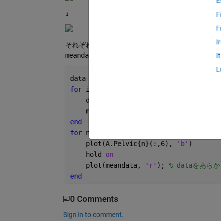
E
↓
F
F
I
それぞれのcellに格納された変数のうち(:,6
meandataが32列目のデータしか格納されませ
I
L
data = cell(1, length(A.Pelvic)) 
% A
for 
i = 1:length(A.Pelvic)
    data{i} = A.Pelvic{i}(:,6);
    meandata = arrayfun(@mean, data{i}
end
for 
n = 1:length(A.Pelvic);
    plot(A.Pelvic{n}(:,6), 
'b'
)
    hold 
on
    plot(meandata, 
'r'
); 
% dataをあ
end
0 Comments
Sign in to comment.