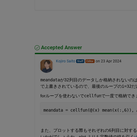
Accepted Answer
Kojiro Saito
on 23 Apr 2024
meandata
が32列目のデータしか格納されないのは、
で上書きされているので、最後のループの
i=32
だ
forループを使わないで
cellfun
で一度で格納でき
meandata = cellfun(@(x) mean(x(:,6)), 
また、プロットする際もそれぞれの6列目に対する平
いかがでしょうか。plot よりも定数値の線を引く
y