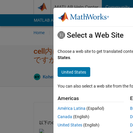
Skip to content
MATLAB Help Center
Community
MATLAB Answers
File Exchange
Cody
AI Cha
Home
Ask
Answer
Browse
MATLAB
Select a Web Site
cell内に格納され​た時系列
Choose a web site to get translated cont
States
.
ですか？
United States
An
Kohei Yoshino
22 Apr 2024
1 Answer
You can also select a web site from the fo
Americas
E
América Latina
(Español)
B
Canada
(English)
D
以下のcellデータの時系列の平均を算出したい
United States
(English)
D