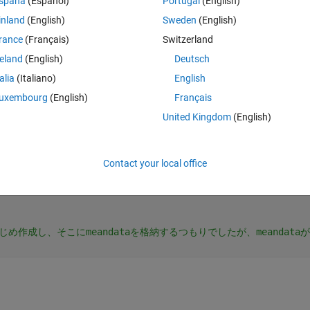
spaña
(Español)
Portugal
(English)
inland
(English)
Sweden
(English)
rance
(Français)
Switzerland
reland
(English)
Deutsch
)の列を32個抽出して行平均を出したいと考え以下のコードを作成しました
ん。いい方法はありませんでしょうか？
talia
(Italiano)
English
uxembourg
(English)
Français
Theme
に格納されているPelvicという変数を参照
United Kingdom
(English)
); 
% cellfunだと変数が'double'なので実行できないというエラーが
Contact your local office
らかじめ作成し、そこにmeandataを格納するつもりでしたが、meanda