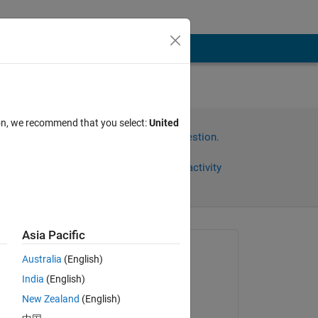
ばいい
ion, we recommend that you select:
United
Sign in to answer this question.
Share
Sign in to follow activity
Asia Pacific
Asked:
Australia
(English)
Kohei Yoshino
India
(English)
on 22 Apr 2024
New Zealand
(English)
Commented: