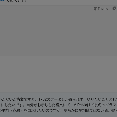
Theme
ただいた構文ですと、1×32のデータしか得られず、やりたいこととし
にしたいです。自分がお示しした構文にて、A.Pelvic{1:n}(:,6)のグラフ
の平均（赤線）を図示したいのですが、明らかに平均値ではない値が得