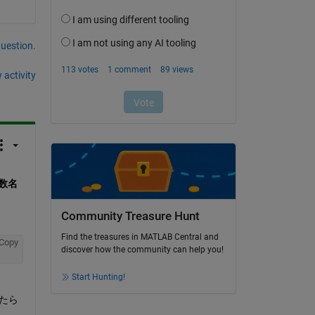
question.
 activity
数名
Community Treasure Hunt
Find the treasures in MATLAB Central and
Copy
discover how the community can help you!
Start Hunting!
みたら