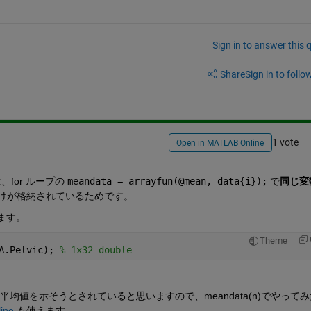
Sign in to answer this 
Share
Sign in to follow
1 vote
Open in MATLAB Online
for ループの 
meandata = arrayfun(@mean, data{i});
 で
同じ変
けが格納されているためです。
ます。
Theme
A.Pelvic); 
% 1x32 double
均値を示そうとされていると思いますので、meandata(n)でやって
line
 も使えます。