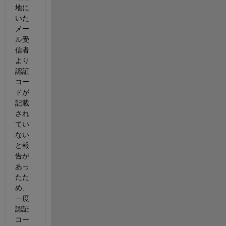
地に
いた
メー
ル受
信者
より
認証
コー
ドが
記載
され
てい
ない
と報
告が
あっ
たた
め、
一度
認証
コー