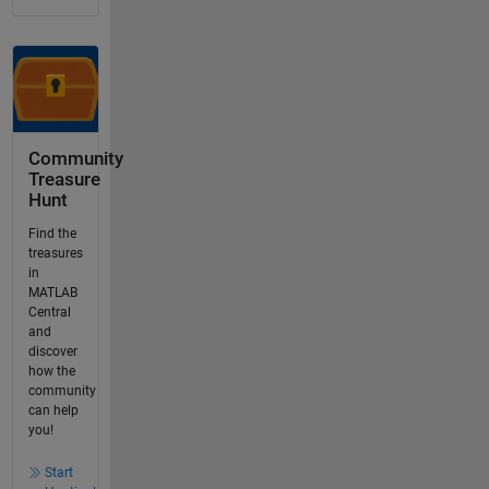
Community
Treasure
Hunt
Find the
treasures
in
MATLAB
Central
and
discover
how the
community
can help
you!
Start