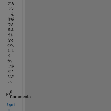
アカ
ウン
トを
作成
でき
るよ
うに
なる
ので
しょ
う
か。
ご教
示く
ださ
い。
0
Comments
Sign in
to