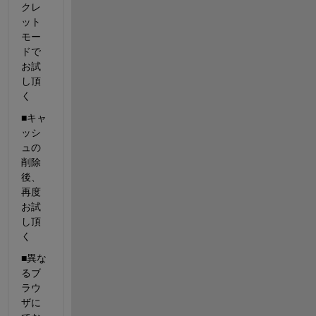
クレ
ット
モー
ドで
お試
し頂
く
■キャ
ッシ
ュの
削除
後、
再度
お試
し頂
く
■異な
るブ
ラウ
ザに