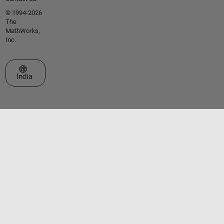
© 1994-2026
The
MathWorks,
Inc.
Select a Web Site
India