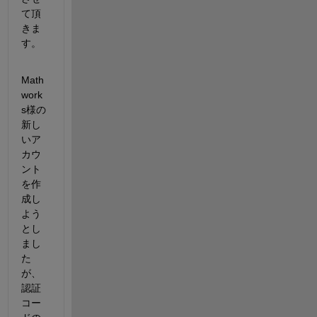
て頂
きま
す。
Math
work
s様の
新し
いア
カウ
ント
を作
成し
よう
とし
まし
た
が、
認証
コー