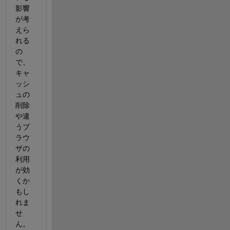
影響
が考
えら
れる
の
で、
キャ
ッシ
ュの
削除
や違
うブ
ラウ
ザの
利用
が効
くか
もし
れま
せ
ん。