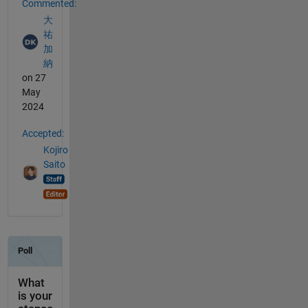
Commented:
大
祐
加
納
on 27
May
2024
Accepted:
Kojiro
Saito