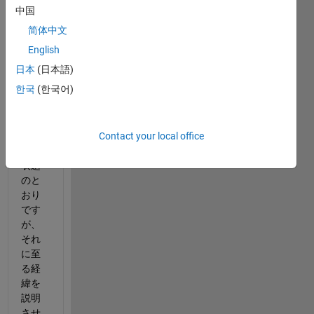
中国
この
度は
简体中文
お世
English
話に
日本
(日本語)
なり
ま
한국
(한국어)
す。
エラ
Contact your local office
ー状
況は
表題
のと
おり
です
が、
それ
に至
る経
緯を
説明
させ