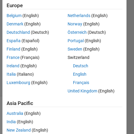
Europe
大祐 加
Belgium
(English)
Netherlands
(English)
納
Denmark
(English)
Norway
(English)
22 May
Deutschland
(Deutsch)
Österreich
(Deutsch)
2024
España
(Español)
Portugal
(English)
1 Answer
Answer
Finland
(English)
Sweden
(English)
Accepted
France
(Français)
Switzerland
Updated
Ireland
(English)
Deutsch
27 May
Italia
(Italiano)
English
2024
24 Views
Luxembourg
(English)
Français
(30 days)
United Kingdom
(English)
Asia Pacific
Australia
(English)
India
(English)
New Zealand
(English)