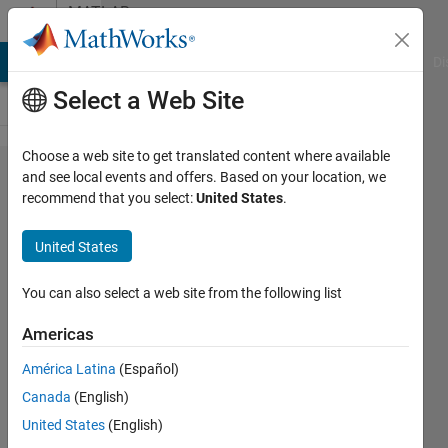
Skip to content
MATLAB
Answers
MATLAB Answers
File Exchange
Cody
AI Chat Playground
Di
Select a Web Site
Choose a web site to get translated content where available
Mathworks
and see local events and offers. Based on your location, we
recommend that you select:
United States
.
ア​カウン
トが「疑
United States
わしい​動
作が検出
You can also select a web site from the following list
された」
Americas
と​表示さ
América Latina
(Español)
れて作成
Canada
(English)
できな​
United States
(English)
い。