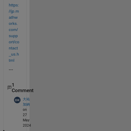
https:
//jp.m
athw
orks.
com/
supp
ort/co
ntact
_us.h
tml
---
1
Comment
大祐
加納
on
27
May
2024