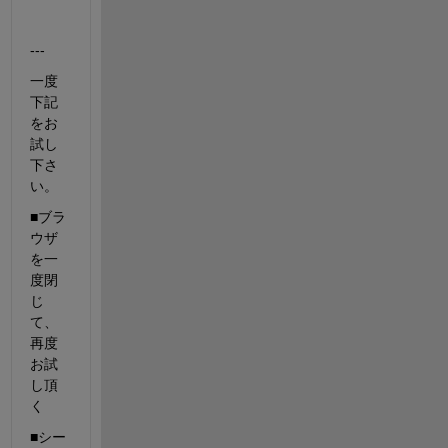
---
一度
下記
をお
試し
下さ
い。
■ブラ
ウザ
を一
度閉
じ
て、
再度
お試
し頂
く
■シー