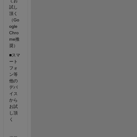
てお
試し
頂く
（Go
ogle 
Chro
me推
奨）
■スマ
ート
フォ
ン等
他の
デバ
イス
から
お試
し頂
く