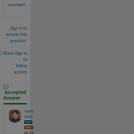
comment.
Sign in to
answer this
question.
Share
Sign in
to
follow
activity
Accepted
Answer
Kojiro
Saito
on 23