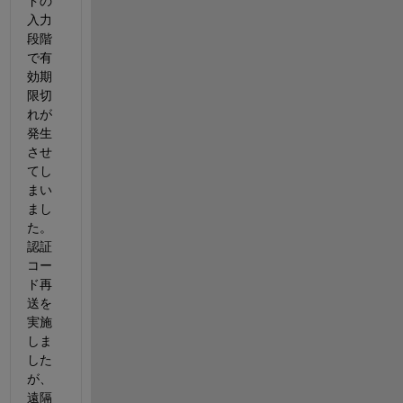
ドの
入力
段階
で有
効期
限切
れが
発生
させ
てし
まい
まし
た。
認証
コー
ド再
送を
実施
しま
した
が、
遠隔