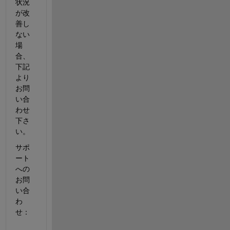
状況
が改
善し
ない
場
合、
下記
より
お問
い合
わせ
下さ
い。
サポ
ート
への
お問
い合
わ
せ：