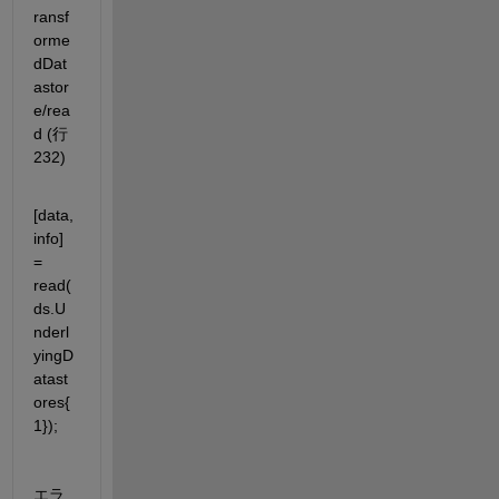
ransf
orme
dDat
astor
e/rea
d (行 
232)
[data, 
info] 
= 
read(
ds.U
nderl
yingD
atast
ores{
1});
エラ