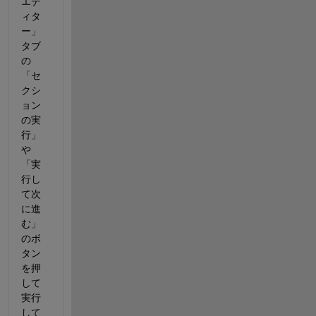
エデ
ィタ
ー」
タブ
の
「セ
クシ
ョン
の実
行」
や
「実
行し
て次
に進
む」
のボ
タン
を押
して
実行
して