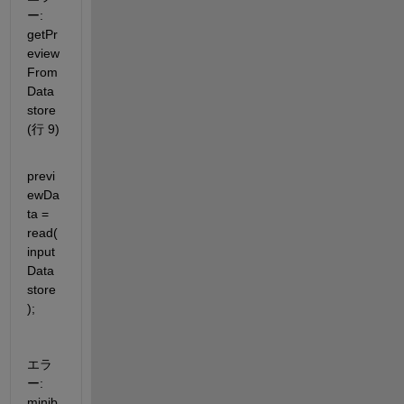
ー: 
getPr
eview
From
Data
store 
(行 9)
previ
ewDa
ta = 
read(
input
Data
store
);
エラ
ー: 
minib