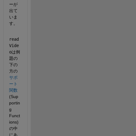
ーが
出て
いま
す。
read
Vide
o
は例
題の
下の
方の
サポ
ート
関数
(Sup
portin
g 
Funct
ions)
の中
にあ