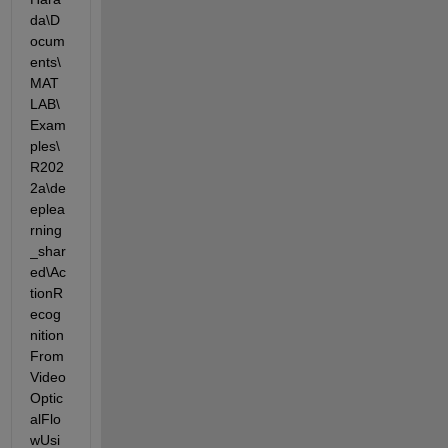
da\D
ocum
ents\
MAT
LAB\
Exam
ples\
R202
2a\de
eplea
rning
_shar
ed\Ac
tionR
ecog
nition
From
Video
Optic
alFlo
wUsi