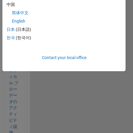
comments
中国
简体中文
English
深層
日本
(日本語)
学習
한국
(한국어)
を使
用し
たビ
Contact your local office
デオ
とオ
プテ
ィカ
ル フ
ロー 
デー
タの
アク
ティ
ビテ
ィ認
識 - 