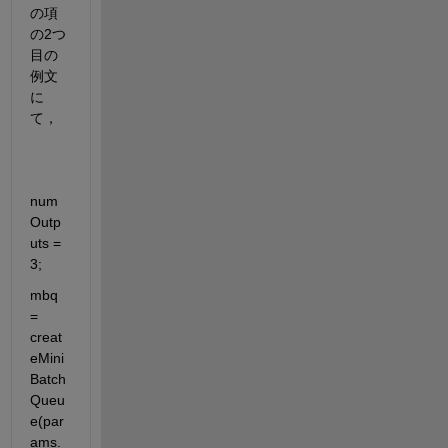
の項
の2つ
目の
例文
に
て，
num
Outp
uts = 
3;
mbq 
= 
creat
eMini
Batch
Queu
e(par
ams.