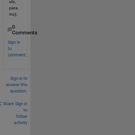
uts, 
para
ms);
0
Comments
Sign in
to
comment.
Sign in to
answer this
question.
Share
Sign in
to
follow
activity