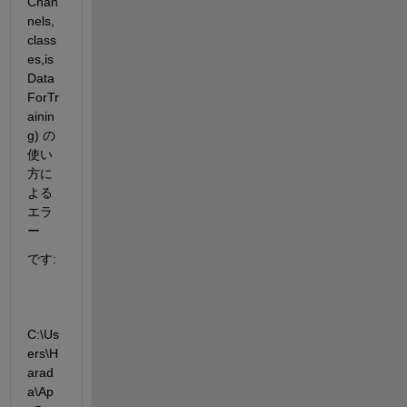
Chan
nels,
class
es,is
Data
ForTr
ainin
g) の
使い
方に
よる
エラ
ー
です:
C:\Us
ers\H
arad
a\Ap