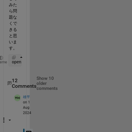
みた
ら問
題な
くで
きる
と思
いま
す。
openExample(
'deeplearning_shared/ActionRecognitionF
heme
Show 10
12
older
Comments
comments
雄平
on 1
Aug
2024