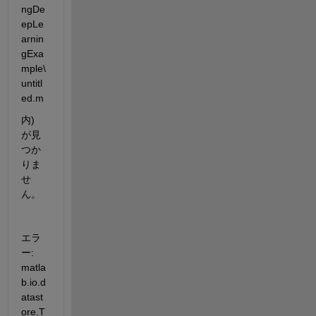
ngDe
epLe
arnin
gExa
mple\
untitl
ed.m
内) 
が見
つか
りま
せ
ん。
エラ
ー: 
matla
b.io.d
atast
ore.T