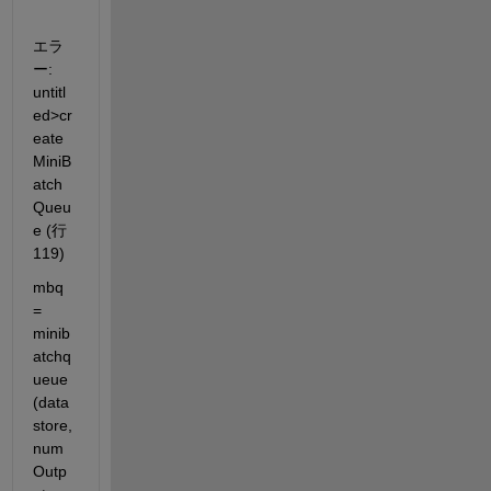
エラ
ー: 
untitl
ed>cr
eate
MiniB
atch
Queu
e (行 
119)
mbq 
= 
minib
atchq
ueue
(data
store, 
num
Outp