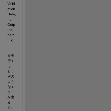
Valid
ation
Data, 
num
Outp
uts, 
para
ms);
を実
行す
る
と，
次の
よう
なエ
ラー
が出
ま
す。