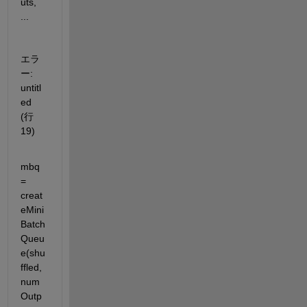
uts, 
...
エラ
ー: 
untitl
ed 
(行 
19)
mbq        
= 
creat
eMini
Batch
Queu
e(shu
ffled, 
num
Outp