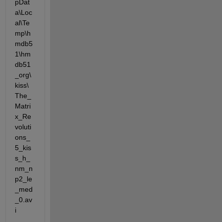
pDat
a\Loc
al\Te
mp\h
mdb5
1\hm
db51
_org\
kiss\
The_
Matri
x_Re
voluti
ons_
5_kis
s_h_
nm_n
p2_le
_med
_0.av
i