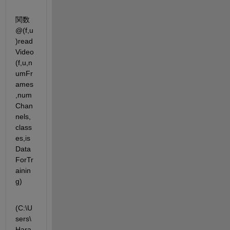
関数 
@(f,u
)read
Video
(f,u,n
umFr
ames
,num
Chan
nels,
class
es,is
Data
ForTr
ainin
g)
(C:\U
sers\
Hara