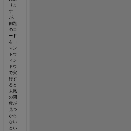
りま
す
が、
例題
のコ
ード
をコ
マン
ドウ
ィン
ドウ
で実
行す
ると
末尾
の関
数が
見つ
から
ない
とい