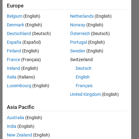
ティビ
Europe
ティ認
Belgium
(English)
Netherlands
(English)
識につ
Denmark
(English)
Norway
(English)
いて
Deutschland
(Deutsch)
Österreich
(Deutsch)
España
(Español)
Portugal
(English)
Finland
(English)
Sweden
(English)
雄平
7 Jul
France
(Français)
Switzerland
2024
Ireland
(English)
Deutsch
1 Answer
Italia
(Italiano)
English
Answer
Luxembourg
(English)
Français
Accepted
Updated
United Kingdom
(English)
2 Aug 2024
Asia Pacific
4 Views
(30 days)
Australia
(English)
India
(English)
New Zealand
(English)
Show older