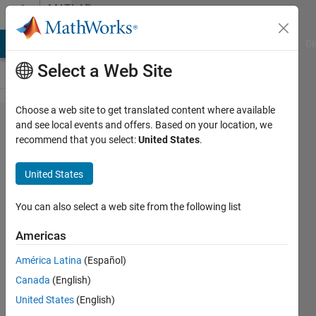
Skip to content
MATLAB
Answers
MATLAB Answers
File Exchange
Cody
AI Chat Playground
Di
Select a Web Site
Choose a web site to get translated content where available
深層学
and see local events and offers. Based on your location, we
recommend that you select:
United States
.
習を使
用した
United States
ビデオ
とオプ
You can also select a web site from the following list
ティカ
Americas
ル フ
América Latina
(Español)
ロー
Canada
(English)
データ
United States
(English)
のアク