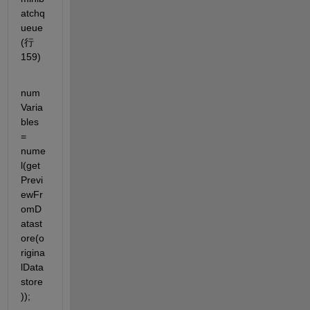
atchq
ueue 
(行 
159)
num
Varia
bles 
= 
nume
l(get
Previ
ewFr
omD
atast
ore(o
rigina
lData
store
));