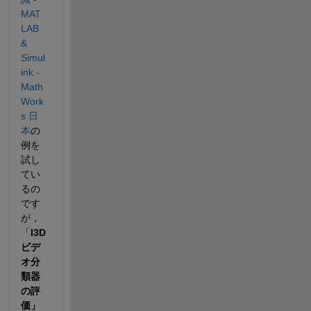
MAT
LAB 
& 
Simul
ink - 
Math
Work
s 日
本
の
例を
試し
てい
るの
です
が，
「
I3D 
ビデ
オ分
類器
の評
価」