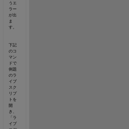
うエ
ラー
が出
ま
す。
下記
のコ
マン
ドで
例題
のラ
イブ
スク
リプ
トを
開
き、
「ラ
イブ