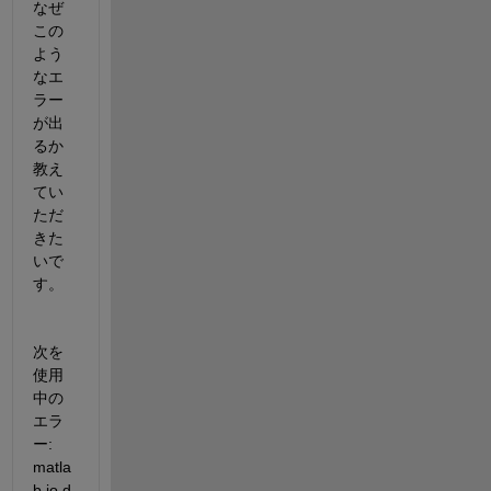
なぜ
この
よう
なエ
ラー
が出
るか
教え
てい
ただ
きた
いで
す。
次を
使用
中の
エラ
ー: 
matla
b.io.d