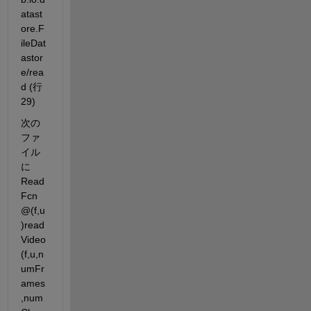
atast
ore.F
ileDat
astor
e/rea
d (行 
29)
次の
ファ
イル
に 
Read
Fcn 
@(f,u
)read
Video
(f,u,n
umFr
ames
,num