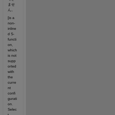
ませ
ん。
[is a 
non-
inline
d S-
functi
on, 
which 
is not 
supp
orted 
with 
the 
curre
nt 
confi
gurati
on. 
Selec
t 