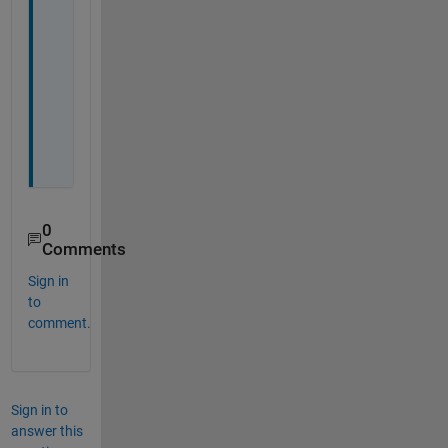
解
い
た
し
ま
し
た
。
0
Comments
Sign in
to
comment.
Sign in to
answer this