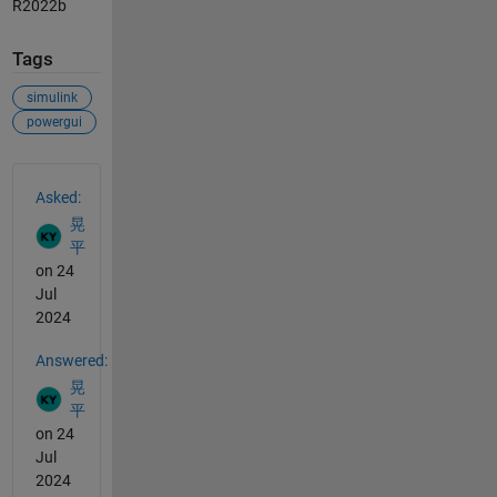
R2022b
Tags
simulink
powergui
See Also
Asked:
晃
平
on 24
Jul
2024
Answered:
晃
平
on 24
Jul
2024