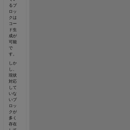
るブ
ロッ
クは
コー
ド生
成が
可能
で
す。
しか
し、
現状
対応
して
いな
いブ
ロッ
クが
多く
存在
して