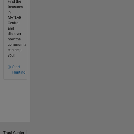
Find the
treasures
in
MATLAB
Central
and
discover
how the
community
can help
you!
Start
Hunting!
Trust Center