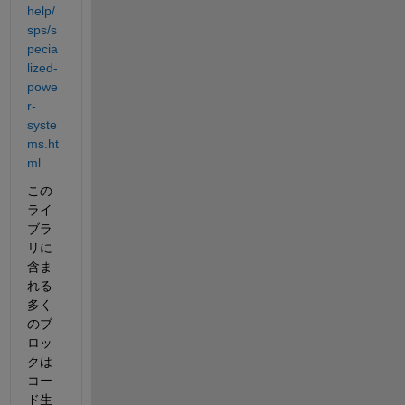
help/
sps/s
pecia
lized-
powe
r-
syste
ms.ht
ml
この
ライ
ブラ
リに
含ま
れる
多く
のブ
ロッ
クは
コー
ド生