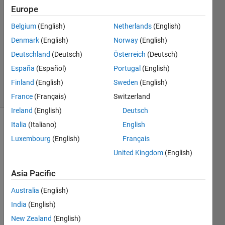
2024
Europe
2
Answers
Belgium
(English)
Netherlands
(English)
Answer
Denmark
(English)
Norway
(English)
Accepted
Deutschland
(Deutsch)
Österreich
(Deutsch)
Updated
España
(Español)
Portugal
(English)
24 Jul 2024
6 Views
Finland
(English)
Sweden
(English)
(30 days)
France
(Français)
Switzerland
Ireland
(English)
Deutsch
Italia
(Italiano)
English
Luxembourg
(English)
Français
United Kingdom
(English)
Asia Pacific
powe
Australia
(English)
rgui
India
(English)
を含
New Zealand
(English)
む