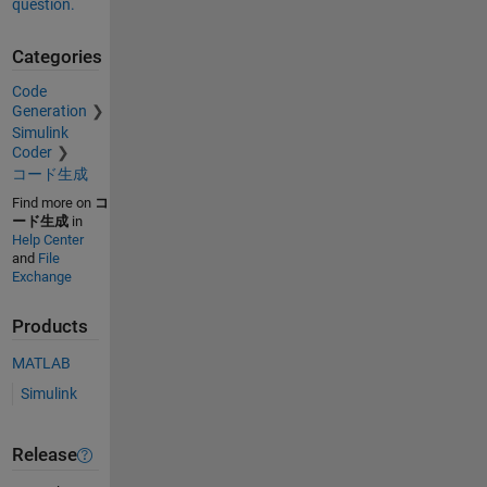
question.
Categories
Code
Generation
Simulink
Coder
コード生成
Find more on
コ
ード生成
in
Help Center
and
File
Exchange
Products
MATLAB
Simulink
Release