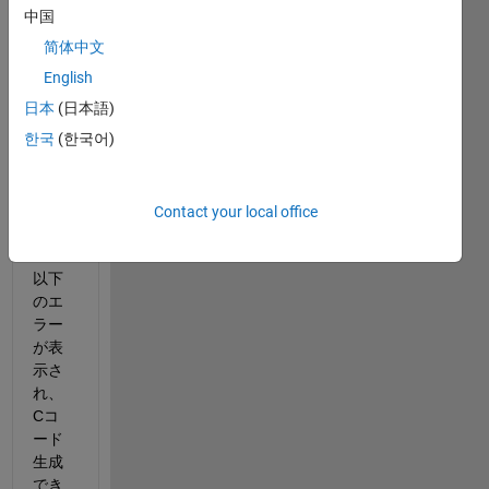
Simul
中国
inkモ
简体中文
デル
English
をＣ
コー
日本
(日本語)
ド生
한국
(한국어)
成し
よう
とす
Contact your local office
る
と、
以下
のエ
ラー
が表
示さ
れ、
Cコ
ード
生成
でき