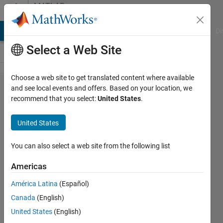
Skip to content
MATLAB
Answers
MATLAB Answers
File Exchange
Cody
AI Chat Playground
Di
Select a Web Site
Choose a web site to get translated content where available
powergui
and see local events and offers. Based on your location, we
recommend that you select:
United States
.
を含​む
Simulink
United States
モ​デル
をＣコー
You can also select a web site from the following list
ド生成す​
Americas
る方法
América Latina
(Español)
Canada
(English)
晃平
United States
(English)
24 Jul