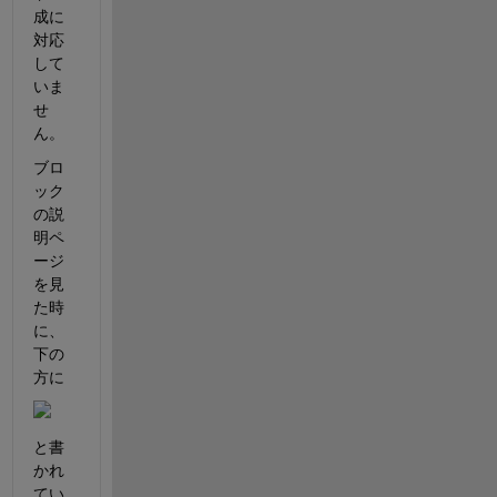
成に
対応
して
いま
せ
ん。
ブロ
ック
の説
明ペ
ージ
を見
た時
に、
下の
方に
と書
かれ
てい