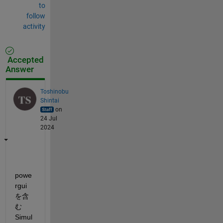
to
follow
activity
Accepted
Answer
Toshinobu
Shintai
on
24 Jul
2024
powe
rgui
を含
む
Simul