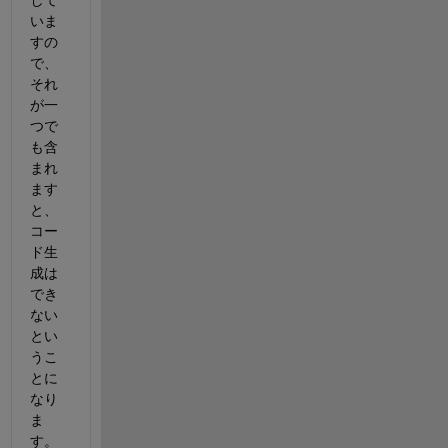
いま
すの
で、
それ
が一
つで
も含
まれ
ます
と、
コー
ド生
成は
でき
ない
とい
うこ
とに
なり
ま
す。