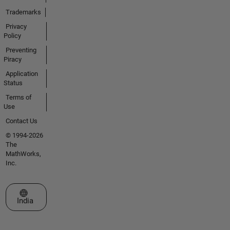
Trademarks
Privacy
Policy
Preventing
Piracy
Application
Status
Terms of
Use
Contact Us
© 1994-2026
The
MathWorks,
Inc.
Select a Web Site
India