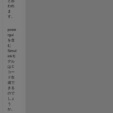
と思
われ
ま
す。
powe
rgui
を含
む
Simul
inkモ
デル
はＣ
コー
ド生
成で
きる
ので
しょ
う
か。