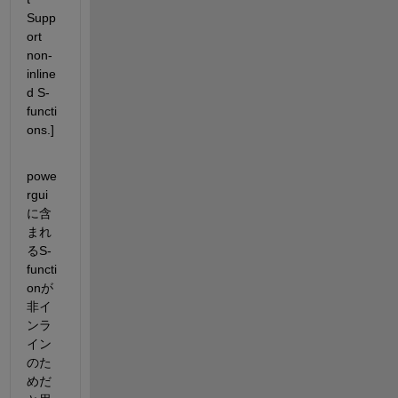
Supp
ort 
non-
inline
d S-
functi
ons.]
powe
rgui
に含
まれ
るS-
functi
onが
非イ
ンラ
イン
のた
めだ