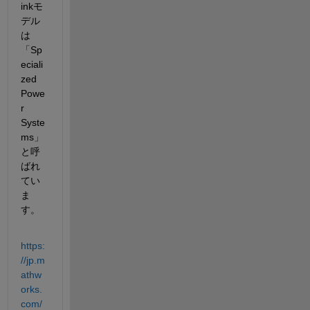
inkモ
デル
は
「Sp
eciali
zed 
Powe
r 
Syste
ms」
と呼
ばれ
てい
ま
す。
https:
//jp.m
athw
orks.
com/