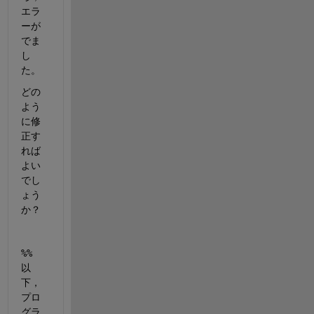
エラ
ーが
でま
し
た。
どの
よう
に修
正す
れば
よい
でし
ょう
か？
%% 
以
下，
プロ
グラ