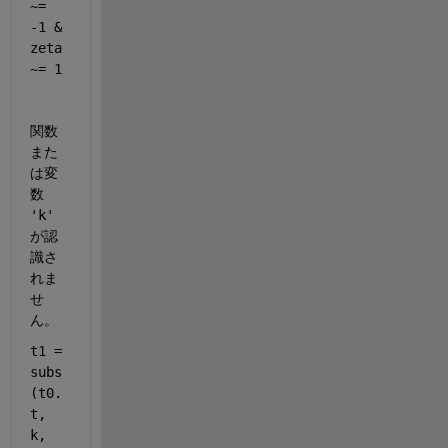
~= 
-1 & 
zeta 
~= 1
関数
また
は変
数 
'k' 
が認
識さ
れま
せ
ん。
t1 = 
subs
(t0.
t, 
k, 