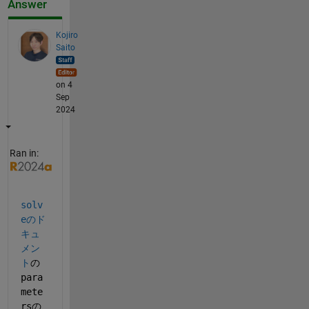
Answer
Kojiro
Saito
on 4
Sep
2024
Ran in:
solv
e
のド
キュ
メン
ト
の
para
mete
rs
の