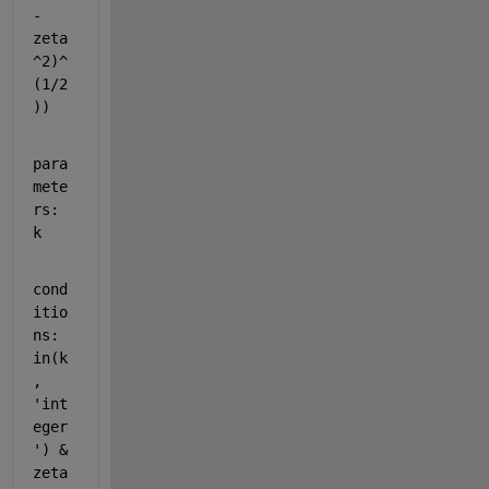
- 
zeta
^2)^
(1/2
))
para
mete
rs: 
k
cond
itio
ns: 
in(k
, 
'int
eger
') & 
zeta 