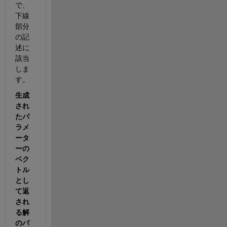
で、
下線
部分
の記
述に
該当
しま
す。
生成
され
たパ
ラメ
ータ
ーの
ベク
トル
とし
て返
され
る解
のパ