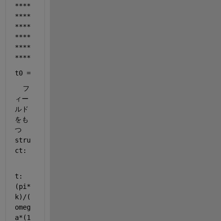
****
****
****
****
****
****
t0 = 
  フ
ィー
ルド
をも
つ 
stru
ct:
t: 
(pi*
k)/(
omeg
a*(1 