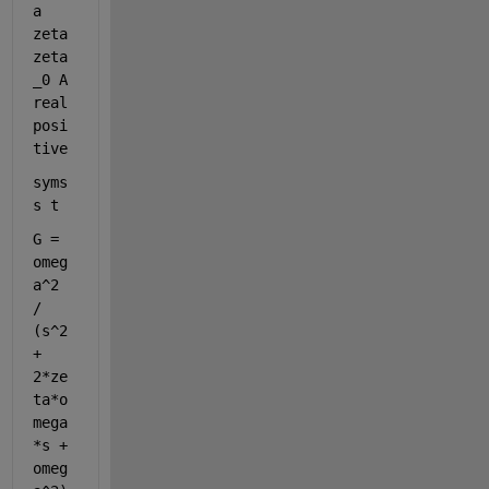
a 
zeta 
zeta
_0 A 
real 
posi
tive
syms 
s t
G = 
omeg
a^2 
/ 
(s^2 
+ 
2*ze
ta*o
mega
*s + 
omeg