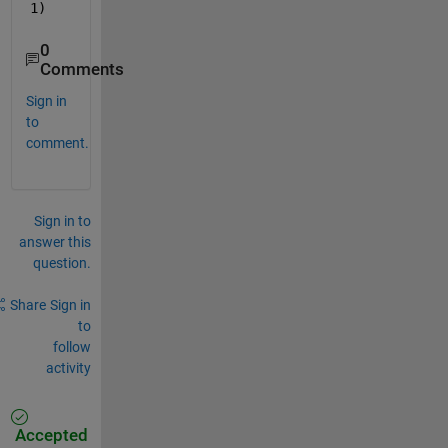
1)
0
Comments
Sign in
to
comment.
Sign in to
answer this
question.
Share
Sign in
to
follow
activity
Accepted