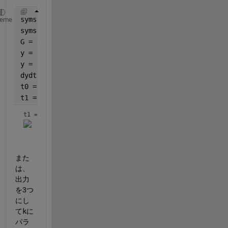
syms 
omega zeta zeta_0 A real positive
heme
syms 
s t
G = omega^2 / (s^2 + 2*zeta*omega*s + omega^2);
y = ilaplace(G/s, s, t);
y = simplify(subs(y, (zeta^2 - 1)^(1/2), 1j*(1 -zet
dydt = diff(y, t);
t0 = solve(dydt == 0, t, 
'ReturnConditions'
, true);
t1 = subs(t0.t, t0.parameters, 1)
t1 = 
また
は、
出力
を3つ
にし
て
k
に
パラ