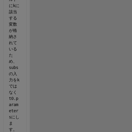
に
k
に
該当
する
変数
が格
納さ
れて
いる
た
め、
subs
の入
力を
k
では
なく
t0.p
aram
eter
s
にし
ま
す。