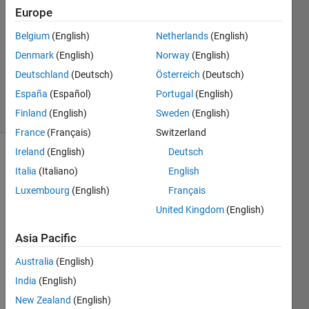
2024
Europe
1 Answer
Answer
Belgium
(English)
Netherlands
(English)
Accepted
Denmark
(English)
Norway
(English)
Updated
Deutschland
(Deutsch)
Österreich
(Deutsch)
4 Sep 2024
España
(Español)
Portugal
(English)
4 Views
(30 days)
Finland
(English)
Sweden
(English)
France
(Français)
Switzerland
Ireland
(English)
Deutsch
Italia
(Italiano)
English
Luxembourg
(English)
Français
United Kingdom
(English)
以下
Asia Pacific
のプ
ログ
Australia
(English)
ラム
India
(English)
に
New Zealand
(English)
て，