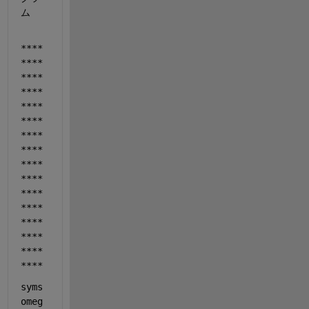
ム
****
****
****
****
****
****
****
****
****
****
****
****
****
****
****
****
syms 
omeg