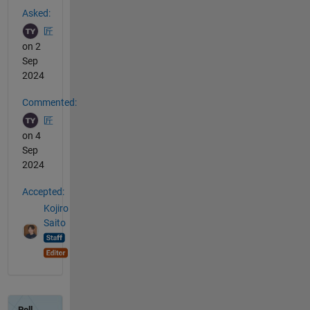
Asked:
匠
on 2
Sep
2024
Commented:
匠
on 4
Sep
2024
Accepted:
Kojiro
Saito