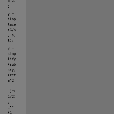
a^2)
;
y = 
ilap
lace
(G/s
, s, 
t);
y = 
simp
lify
(sub
s(y, 
(zet
a^2 
- 
1)^(
1/2)
, 
1j*
(1 -