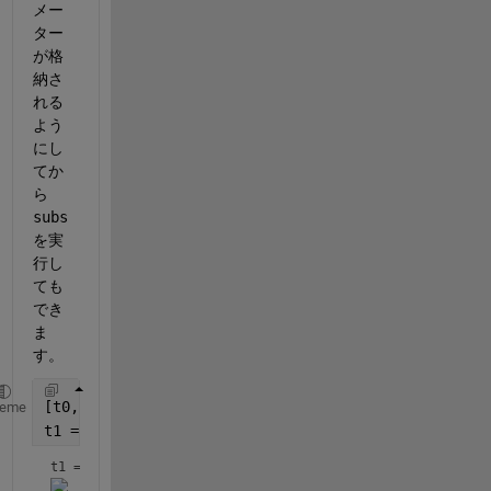
メー
ター
が格
納さ
れる
よう
にし
てか
ら
subs
を実
行し
ても
でき
ま
す。
[t0, k, conditions] = solve(dydt == 0, t, 
'ReturnCo
heme
t1 = subs(t0, k, 1)
t1 = 