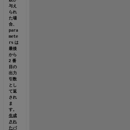
与え
られ
た場
合、
para
mete
rs
 は
最後
から 
2 番
目の
出力
引数
とし
て返
され
ま
す。
生成
され
たパ