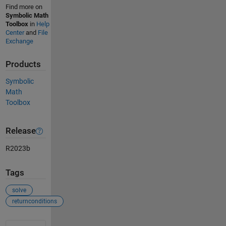
Find more on
Symbolic Math
Toolbox
in
Help
Center
and
File
Exchange
Products
Symbolic
Math
Toolbox
Release
R2023b
Tags
solve
returnconditions
See Also