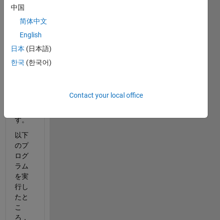
たく
中国
さん
简体中文
ある
English
解の
う
日本
(日本語)
ち，
한국
(한국어)
一つ
を取
り出
Contact your local office
した
いで
す。
以下
のプ
ログ
ラム
を実
行し
たと
こ
ろ，