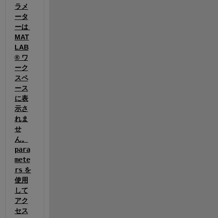
ラメ
ータ
ーは 
MAT
LAB
® ワ
ーク
スペ
ース
に表
示さ
れま
せ
ん。
para
mete
rs
 を
使用
して
アク
セス