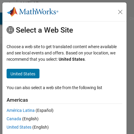
Skip to content
MATLAB
Answers
MATLAB Answers
File Exchange
Cody
AI Chat Playground
Di
Select a Web Site
Choose a web site to get translated content where available
solveの
and see local events and offers. Based on your location, we
recommend that you select:
United States
.
Retu​
rnConditio​
United States
nによっ
て得られ
You can also select a web site from the following list
た解​から
Americas
の抽出
América Latina
(Español)
Canada
(English)
匠
United States
(English)
2 Sep