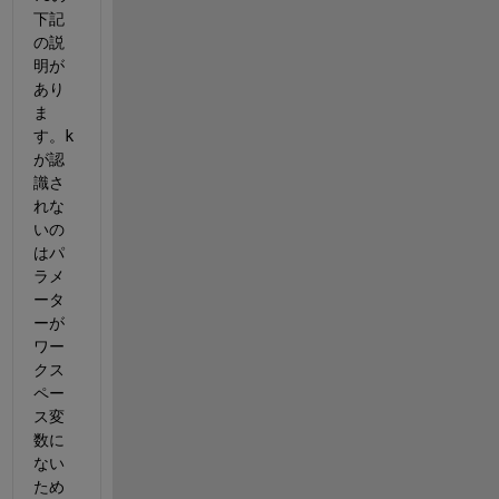
下記
の説
明が
あり
ま
す。
k
が認
識さ
れな
いの
はパ
ラメ
ータ
ーが
ワー
クス
ペー
ス変
数に
ない
ため