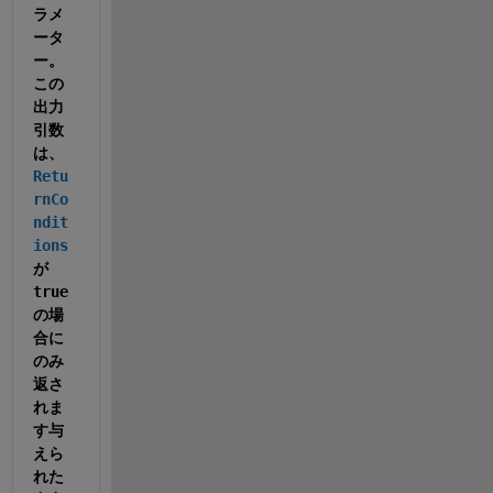
ラメ
ータ
ー。
この
出力
引数
は、
Retu
rnCo
ndit
ions
が 
true
の場
合に
のみ
返さ
れま
す与
えら
れた