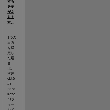
する
必要
があ
りま
す。
1つの
出力
を指
定し
た場
合
は、
構造
体
t0
の
para
mete
rs
フ
ィー
ルド