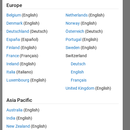
Updated
Europe
11 Oct 2024
Belgium
(English)
Netherlands
(English)
4 Views
(30 days)
Denmark
(English)
Norway
(English)
Deutschland
(Deutsch)
Österreich
(Deutsch)
España
(Español)
Portugal
(English)
Finland
(English)
Sweden
(English)
France
(Français)
Switzerland
Ireland
(English)
Deutsch
Italia
(Italiano)
English
Sims
Luxembourg
(English)
Français
ape 
United Kingdom
(English)
Ther
mal
Asia Pacific
で作
成し
Australia
(English)
たモ
India
(English)
デル
New Zealand
(English)
をC