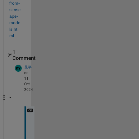
from-
simsc
ape-
mode
ls.ht
ml
1
Comment
晃平
on
11
Oct
2024
ご
回
答