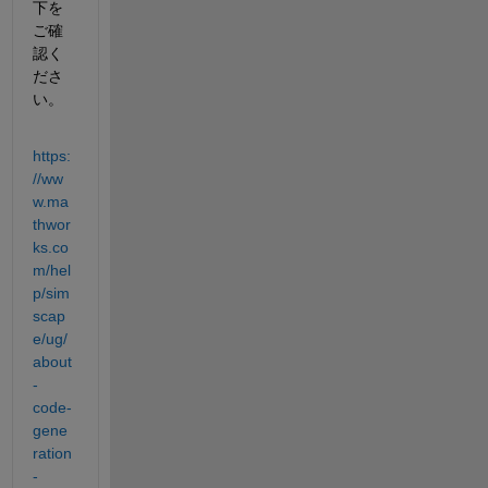
下を
ご確
認く
ださ
い。
https:
//ww
w.ma
thwor
ks.co
m/hel
p/sim
scap
e/ug/
about
-
code-
gene
ration
-