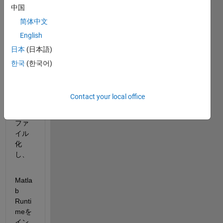
中国
App 
Desig
简体中文
nerで
English
作成
日本
(日本語)
した
アプ
한국
(한국어)
リケ
ーシ
ョン
Contact your local office
を
EXE
ファ
イル
化
し、
Matla
b 
Runti
meを
イン