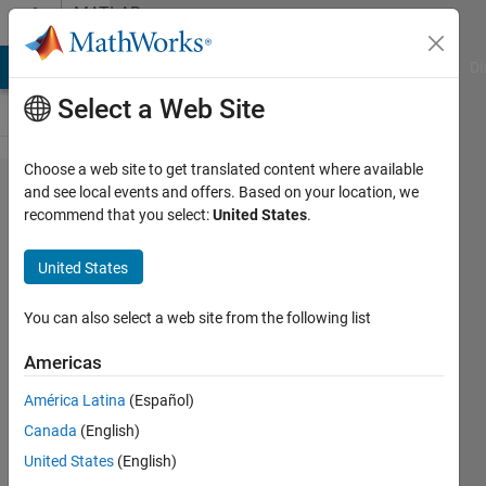
Skip to content
MATLAB
Answers
MATLAB Answers
File Exchange
Cody
AI Chat Playground
Di
Select a Web Site
Choose a web site to get translated content where available
1年以
and see local events and offers. Based on your location, we
recommend that you select:
United States
.
上問題
なく使
United States
用​して
いたア
You can also select a web site from the following list
プリで
Americas
急に​メ
América Latina
(Español)
モリ不
Canada
(English)
足エラ
United States
(English)
ーが発​