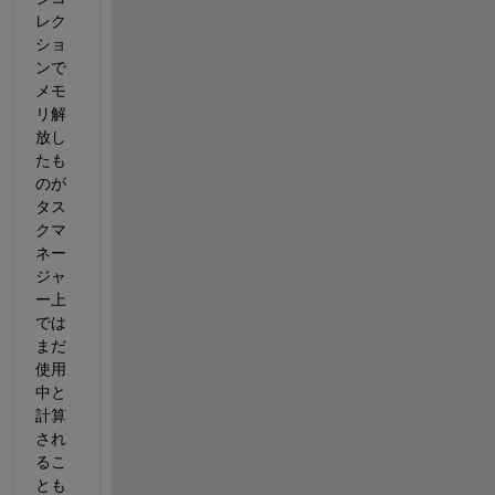
レク
ショ
ンで
メモ
リ解
放し
たも
のが
タス
クマ
ネー
ジャ
ー上
では
まだ
使用
中と
計算
され
るこ
とも