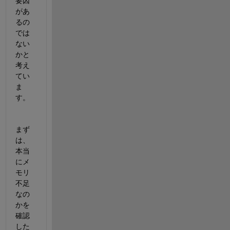
要因
があ
るの
では
ない
かと
考え
てい
ま
す。
まず
は、
本当
にメ
モリ
不足
なの
かを
確認
した