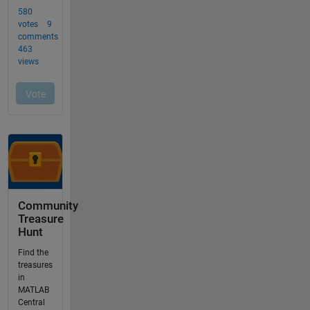
Community
Treasure
Hunt
Find the
treasures
in
MATLAB
Central