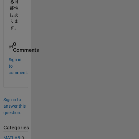
る可
能性
はあ
りま
す。
0
Comments
Sign in
to
comment.
Sign in to
answer this
question.
Categories
MATLAB