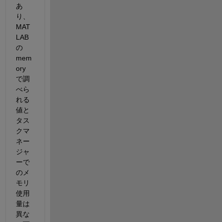
あ
り、
MAT
LAB
の
mem
ory
で調
べら
れる
値と
タス
クマ
ネー
ジャ
ーで
のメ
モリ
使用
量は
異な