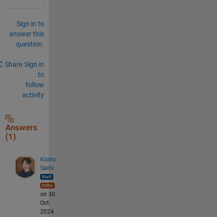
Sign in to
answer this
question.
Share
Sign in
to
follow
activity
Answers
(1)
Kojiro
Saito
on 30
Oct
2024