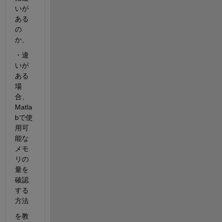
いが
ある
の
か、
・違
いが
ある
場
合、
Matla
bで使
用可
能な
メモ
リの
量を
確認
する
方法
を教