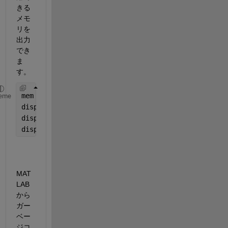
きる
メモ
リを
出力
でき
ま
す。
mem = memory;
eme
disp(mem.MaxPossibleArrayBytes) 
% 最大の連続利用可能
disp(mem.MemUsedMATLAB) 
% MATLABプロセス用に予約さ
disp(mem.MemAvailableAllArrays) 
% データを保持するた
MAT
LAB
から
ガー
ベー
ジコ