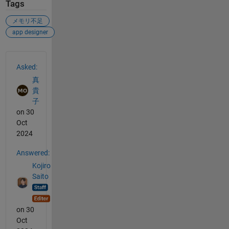
Tags
メモリ不足
app designer
See Also
Asked:
真
貴
子
on 30
Oct
2024
Answered:
Kojiro
Saito
on 30
Oct