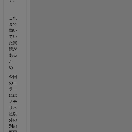
これ
まで
動い
てい
た実
績が
ある
た
め、
今回
のエ
ラー
には
メモ
リ不
足以
外の
別の