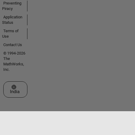
Preventing
Piracy
Application
Status
Terms of
Use
Contact Us
© 1994-2026
The
MathWorks,
Inc.
Select a Web Site
India