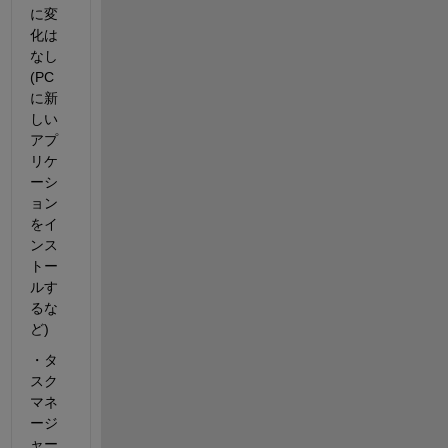
に変
化は
なし
(PC
に新
しい
アプ
リケ
ーシ
ョン
をイ
ンス
トー
ルす
るな
ど)
・タ
スク
マネ
ージ
ャー