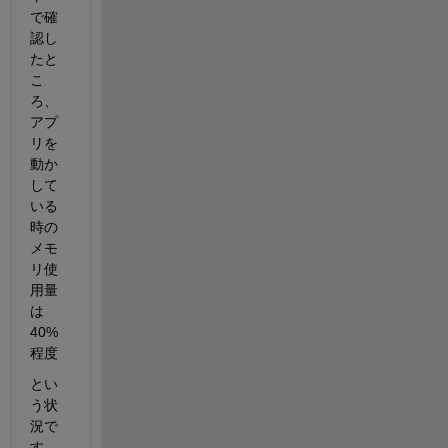
で確
認し
たと
こ
ろ、
アプ
リを
動か
して
いる
時の
メモ
リ使
用量
は
40%
程度
とい
う状
況で
す。