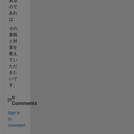
ある
ので
あれ
ば、
その
要因
と対
策を
教え
てい
ただ
きた
いで
す。
0
Comments
Sign in
to
comment.