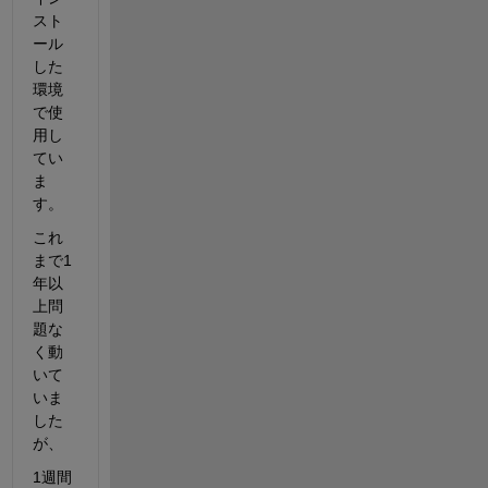
スト
ール
した
環境
で使
用し
てい
ま
す。
これ
まで1
年以
上問
題な
く動
いて
いま
した
が、
1週間