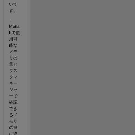
いで
す。
・
Matla
bで使
用可
能な
メモ
リの
量と
タス
クマ
ネー
ジャ
ーで
確認
でき
るメ
モリ
の量
に違