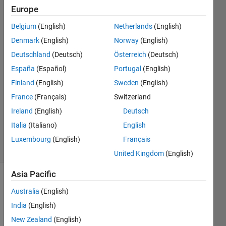
生する
Europe
ように
Belgium
(English)
Netherlands
(English)
なった
Denmark
(English)
Norway
(English)
Deutschland
(Deutsch)
Österreich
(Deutsch)
España
(Español)
Portugal
(English)
真貴子
30 Oct
Finland
(English)
Sweden
(English)
2024
France
(Français)
Switzerland
1 Answer
Ireland
(English)
Deutsch
Updated
Italia
(Italiano)
English
30 Oct 2024
8 Views
Luxembourg
(English)
Français
(30 days)
United Kingdom
(English)
Asia Pacific
Australia
(English)
India
(English)
New Zealand
(English)