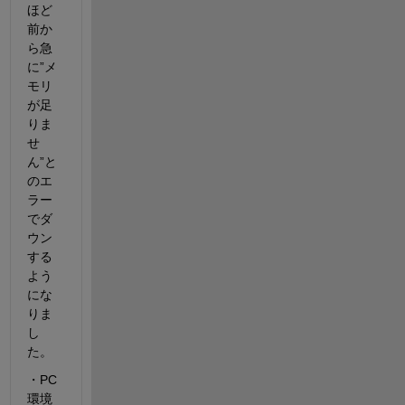
ほど
前か
ら急
に”メ
モリ
が足
りま
せ
ん”と
のエ
ラー
でダ
ウン
する
よう
にな
りま
し
た。
・PC
環境