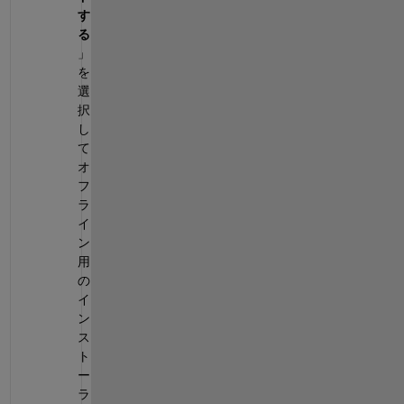
す
る
」
を
選
択
し
て
オ
フ
ラ
イ
ン
用
の
イ
ン
ス
ト
ー
ラ