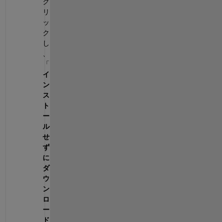
ク
リ
ッ
ク
し
、
「
イ
ン
ス
ト
ー
ル
せ
ず
に
ダ
ウ
ン
ロ
ー
ド