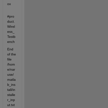
ox
#pro
duct.
Wirel
ess_
Testb
ench
End 
of the 
file 
/hom
e/nar
use/
matla
b_ins
tall/in
stalle
r_inp
ut.txt