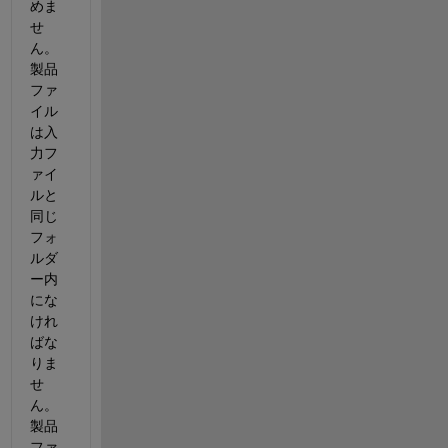
めま
せ
ん。
製品
ファ
イル
は入
力フ
ァイ
ルと
同じ
フォ
ルダ
ー内
にな
けれ
ばな
りま
せ
ん。
製品
ファ