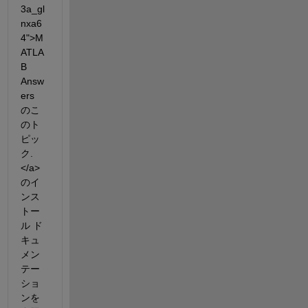
3a_gl
nxa6
4">M
ATLA
B 
Answ
ers 
のこ
のト
ピッ
ク.
</a> 
のイ
ンス
トー
ル ド
キュ
メン
テー
ショ
ンを