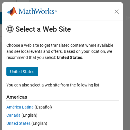
Skip to content
MATLAB
Answers
MATLAB Answers
File Exchange
Cody
AI Chat Playground
Di
Select a Web Site
Choose a web site to get translated content where available
サイレ
and see local events and offers. Based on your location, we
recommend that you select:
United States
.
ントモ
ードで
United States
の​イン
ストー
You can also select a web site from the following list
ルで
Americas
「製品​
América Latina
(Español)
ファイ
Canada
(English)
ルを読
United States
(English)
み込め