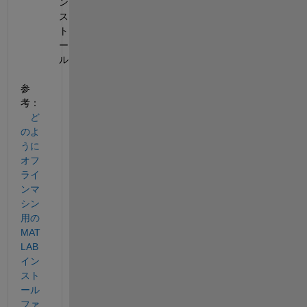
ン
ス
ト
ー
ル
参
考：
ど
のよ
うに
オフ
ライ
ンマ
シン
用の 
MAT
LAB 
イン
スト
ール 
ファ