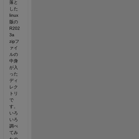
落と
した
linux
版の
R202
3a 
zipフ
ァイ
ルの
中身
が入
った
ディ
レク
トリ
で
す。
いろ
いろ
調べ
てみ