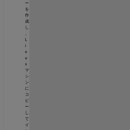
ー
を
作
成
し
、
L
i
n
u
x
マ
シ
ン
に
コ
ピ
ー
し
て
イ