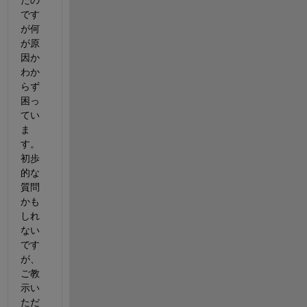
たの
です
が何
が原
因か
わか
らず
困っ
てい
ま
す。
初歩
的な
質問
かも
しれ
ない
です
が、
ご教
示い
ただ