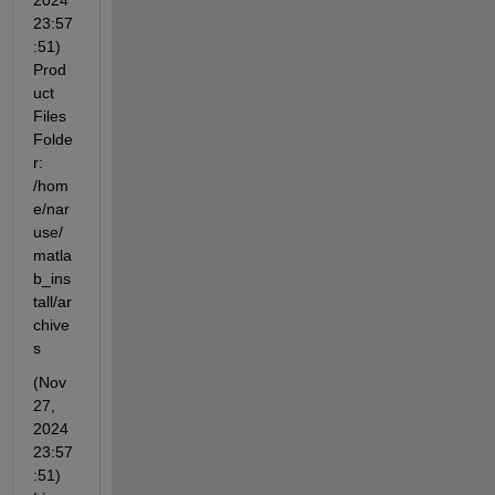
2024 
23:57
:51) 
Prod
uct 
Files 
Folde
r: 
/hom
e/nar
use/
matla
b_ins
tall/ar
chive
s
(Nov 
27, 
2024 
23:57
:51) 