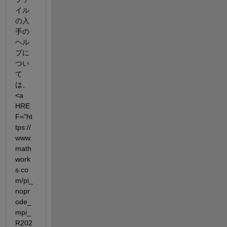
イル
の入
手の
ヘル
プに
つい
て
は、
<a 
HRE
F="ht
tps://
www.
math
work
s.co
m/pi_
nopr
ode_
mpi_
R202