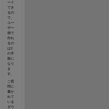
ード
でき
るの
で、
ユー
ザー
側で
作れ
るの
は2.
の手
順に
なり
ま
す。
ご質
問に
書か
れて
いる
ダウ