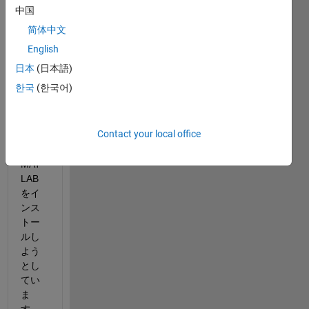
中国
简体中文
English
日本
(日本語)
リモ
한국
(한국어)
ート
サー
バ
Contact your local office
（Lin
ux)に
MAT
LAB
をイ
ンス
トー
ルし
よう
とし
てい
ま