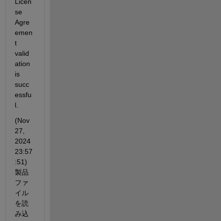
Licen
se 
Agre
emen
t 
valid
ation 
is 
succ
essfu
l.
(Nov 
27, 
2024 
23:57
:51) 
製品
ファ
イル
を読
み込