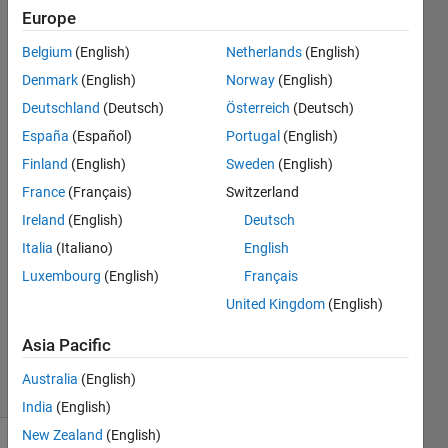
ま​せ
Europe
ん。」
Belgium
(English)
Netherlands
(English)
と出
Denmark
(English)
Norway
(English)
る。
Deutschland
(Deutsch)
Österreich
(Deutsch)
España
(Español)
Portugal
(English)
Finland
(English)
Sweden
(English)
Hideki
27 Nov
France
(Français)
Switzerland
2024
Ireland
(English)
Deutsch
1 Answer
Italia
(Italiano)
English
Answer
Luxembourg
(English)
Français
Accepted
Updated
United Kingdom
(English)
30 Nov
Asia Pacific
2024
5 Views
Australia
(English)
(30 days)
India
(English)
New Zealand
(English)