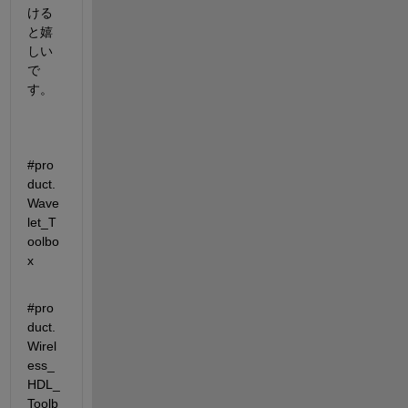
ける
と嬉
しい
で
す。
#pro
duct.
Wave
let_T
oolbo
x
#pro
duct.
Wirel
ess_
HDL_
Toolb