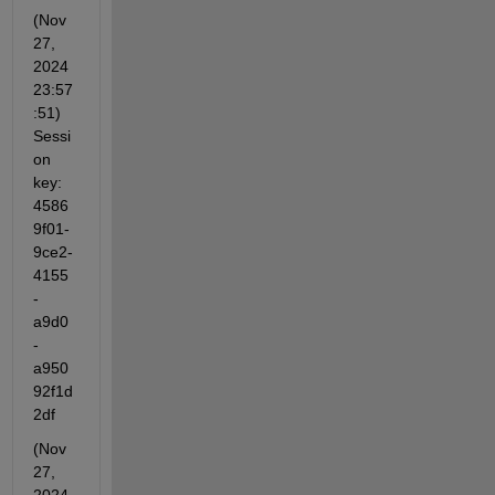
(Nov 
27, 
2024 
23:57
:51) 
Sessi
on 
key: 
4586
9f01-
9ce2-
4155
-
a9d0
-
a950
92f1d
2df
(Nov 
27, 