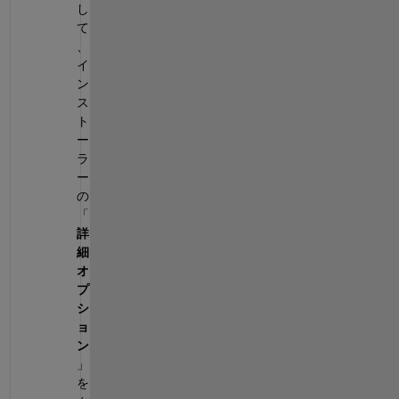
し
て
、
イ
ン
ス
ト
ー
ラ
ー
の 
「
詳
細
オ
プ
シ
ョ
ン
」 
を