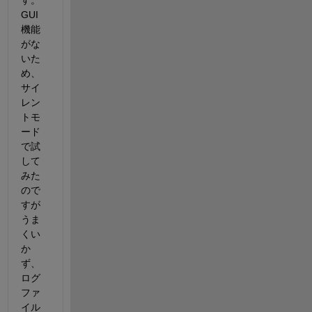
す。
GUI
機能
がな
いた
め、
サイ
レン
トモ
ード
で試
して
みた
ので
すが
うま
くい
か
ず、
ログ
ファ
イル