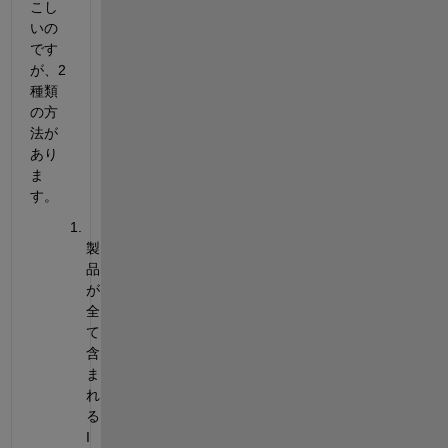
こし
いの
です
が、2
種類
の方
法が
あり
ま
す。
製
品
が
全
て
含
ま
れ
る
I