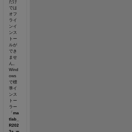
だけ
では
オフ
ライ
ンイ
ンス
トー
ルが
でき
ませ
ん。
Wind
ows
で標
準イ
ンス
トー
ラー
「
ma
tlab_
R202
3a_w