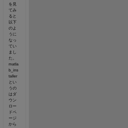
を見
てみ
ると
以下
のよ
うに
なっ
てい
まし
た。
matla
b_ins
taller
とい
うの
はダ
ウン
ロー
ドペ
ージ
から