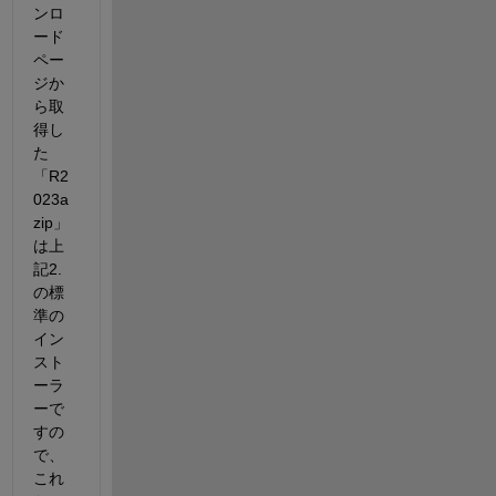
ンロ
ード
ペー
ジか
ら取
得し
た
「R2
023a 
zip」
は上
記2.
の標
準の
イン
スト
ーラ
ーで
すの
で、
これ