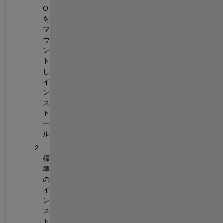
O
を
マ
ウ
ン
ト
し
イ
ン
ス
ト
ー
ル
標
準
の
イ
ン
ス
ト