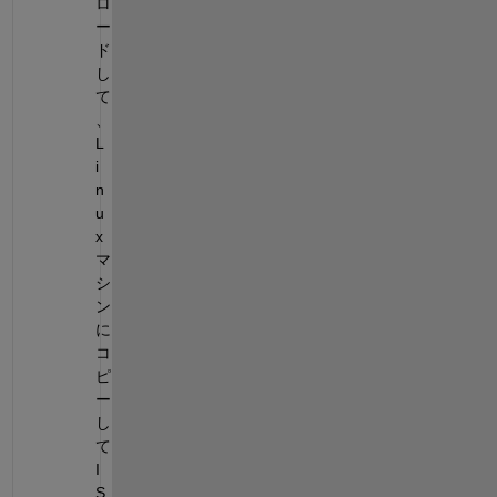
ロ
ー
ド
し
て
、
L
i
n
u
x
マ
シ
ン
に
コ
ピ
ー
し
て
I
S