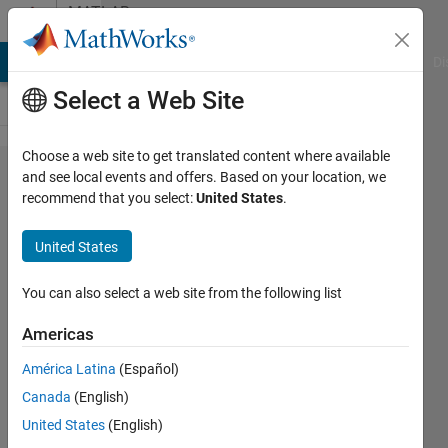
Skip to content
MATLAB
Answers
MATLAB Answers
File Exchange
Cody
AI Chat Playground
Di
Select a Web Site
Choose a web site to get translated content where available
長方形
and see local events and offers. Based on your location, we
recommend that you select:
United States
.
の切り
出し
United States
You can also select a web site from the following list
Ibuki
Takahashi
Americas
15 Jun
2021
América Latina
(Español)
1 Answer
Canada
(English)
Answer
United States
(English)
Accepted