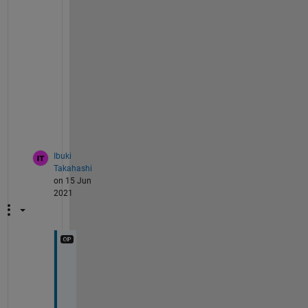
size(pic)
ans
=
1×3
trm = pic(20:60,100:200,:); 
% imcrop(pic,[10
imshow(trm);
Ibuki
Takahashi
on 15 Jun
2021
あ
り
が
と