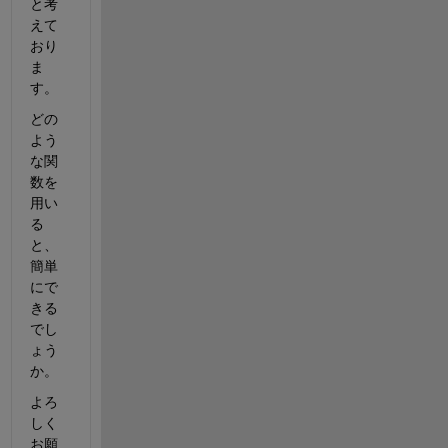
と考
えて
おり
ま
す。
どの
よう
な関
数を
用い
る
と、
簡単
にで
きる
でし
ょう
か。
よろ
しく
お願