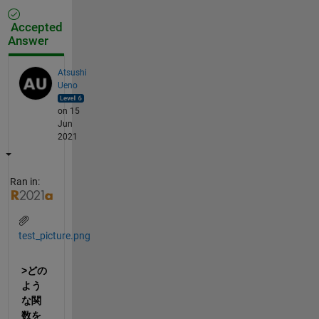
Accepted
Answer
Atsushi
Ueno
on 15
Jun
2021
Ran in:
test_picture.png
>どの
よう
な関
数を