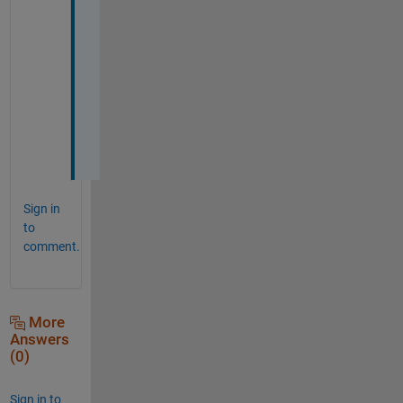
う
ご
ざ
い
ま
し
た
。
Sign in
to
comment.
More
Answers
(0)
Sign in to