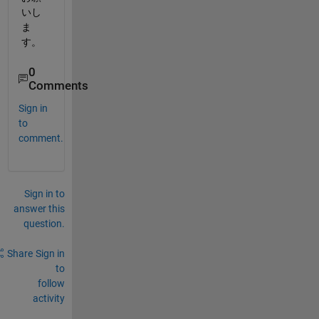
いし
ま
す。
0
Comments
Sign in
to
comment.
Sign in to
answer this
question.
Share
Sign in
to
follow
activity