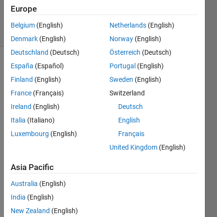
Updated
Europe
15 Jun 2021
2 Views
Belgium
(English)
Netherlands
(English)
(30 days)
Denmark
(English)
Norway
(English)
Deutschland
(Deutsch)
Österreich
(Deutsch)
España
(Español)
Portugal
(English)
Finland
(English)
Sweden
(English)
France
(Français)
Switzerland
Ireland
(English)
Deutsch
Italia
(Italiano)
English
matla
Luxembourg
(English)
Français
bを用
い
United Kingdom
(English)
て、
Asia Pacific
写真
か
Australia
(English)
ら、
長方
India
(English)
形の
New Zealand
(English)