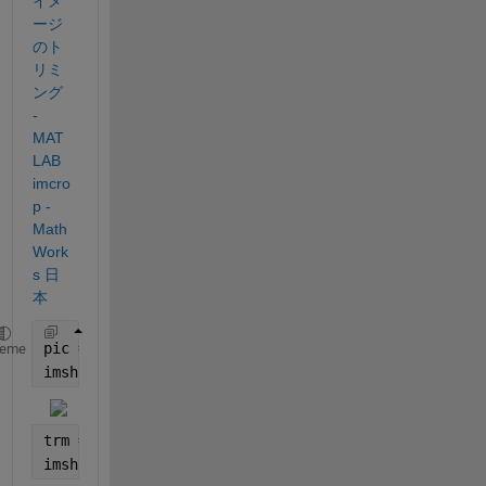
イメ
ージ
のト
リミ
ング 
- 
MAT
LAB 
imcro
p - 
Math
Work
s 日
本
pic = imread(
'test_picture.png'
);
heme
imshow(pic);
trm = imcrop(pic,[100 20 100 40]);
imshow(trm);