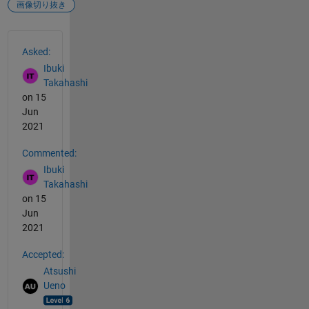
画像切り抜き
See Also
Asked:
Ibuki
Takahashi
on 15
Jun
2021
Commented:
Ibuki
Takahashi
on 15
Jun
2021
Accepted:
Atsushi
Ueno