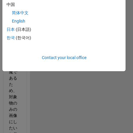
板を
中国
切り
抜き
简体中文
たい
English
と考
日本
(日本語)
えて
おり
한국
(한국어)
ま
す。
Contact your local office
背景
が邪
魔で
ある
た
め、
対象
物の
みの
画像
にし
たい