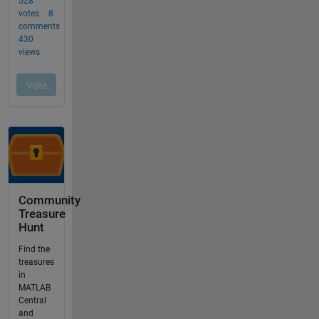
Community
Treasure
Hunt
Find the
treasures
in
MATLAB
Central
and