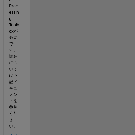
Proc
essin
g 
Toolb
oxが
必要
で
す。
詳細
につ
いて
は下
記ド
キュ
メン
トを
参照
くだ
さ
い。