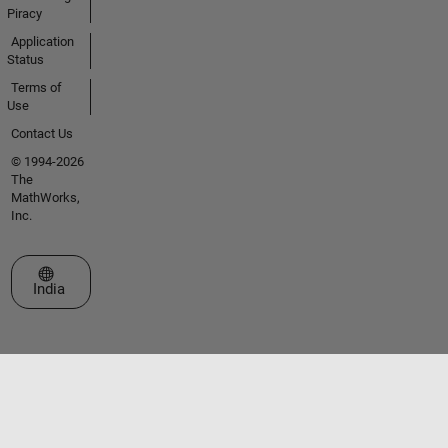
Piracy
Application
Status
Terms of
Use
Contact Us
© 1994-2026
The
MathWorks,
Inc.
Select a Web Site
India