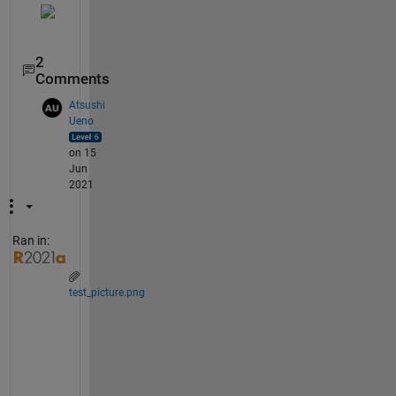
2
Comments
Atsushi
Ueno
on 15
Jun
2021
Ran in:
test_picture.png
M
A
T