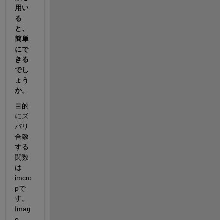
用い
る
と、
簡単
にで
きる
でし
ょう
か。
目的
にズ
バリ
合致
する
関数
は
imcro
pで
す。
Imag
e 