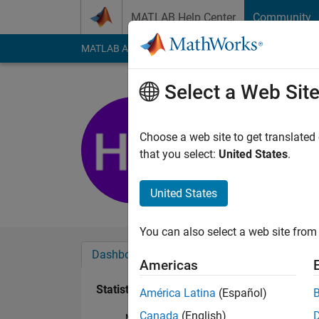
Skip to content
MATLAB Help Center
Community
MATLAB Answers
File Exchange
Cody
AI Cha
Select a Web Sit
Hirotada 
Last seen: 4 years a
Choose a web site to get translated
Followers:
0
Followi
that you select:
United States
.
Follow
United States
You can also select a web site from 
Dashboard
Badges
Endorsements
Americas
Statistics
América Latina
(Español)
Canada
(English)
MATLAB Answers