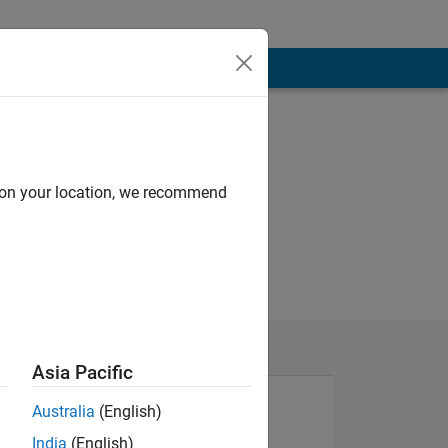
d on your location, we recommend
Asia Pacific
Australia
(English)
India
(English)