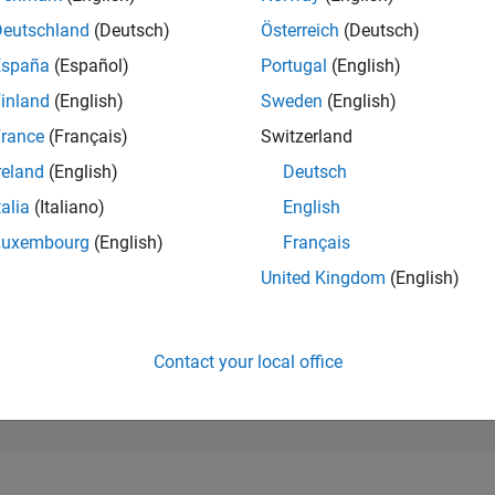
123,873
of 302,028
Deutschland
(Deutsch)
Österreich
(Deutsch)
España
(Español)
Portugal
(English)
REPUTATION
0
inland
(English)
Sweden
(English)
rance
(Français)
Switzerland
CONTRIBUTIO
3
Questions
reland
(English)
Deutsch
0
Answers
talia
(Italiano)
English
ANSWER
Luxembourg
(English)
Français
ACCEPTANC
66.67%
21
05/22
L
01/23
09/23
05/24
01/25
09/25
05/26
United Kingdom
(English)
TIMELINE
VOTES RECEI
0
Contact your local office