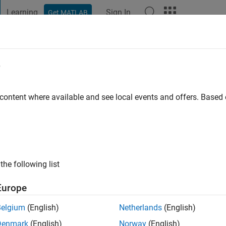
Learning
Sign In
Get MATLAB
t Playground
Discussions
Contests
Blogs
Post
More
e
Masuda
go
|
Active since 2018
 content where available and see local events and offers. Base
ng:
0
the following list
Europe
Belgium
(English)
Netherlands
(English)
RANK
Denmark
(English)
Norway
(English)