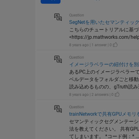
Question
SegNetを用いたセマンティ
こちらのチュートリアルに基づ
<https://jp.mathworks.com/hel
8 years ago | 1 answer | 0
Question
イメージラベラーの紐付けを別
あるPC上のイメージラベラーで
ベルデータをフォルダごと移動し
読み込めるものの、gTruth読み込
8 years ago | 2 answers | 0
Question
trainNetworkで共有GPUメ
セマンティックセグメンテーシ
法を教えてください。 共有G
てしまいます。 *コード例：* ..