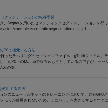
ックセグメンテーションの転移学習
き、Segnetを用いたセマンティックセグメンテーションを行
p/vision/examples/semantic-segmentation-using-d...
のPCで復元する方法
行ったラベリングのセッションファイル、gTruthファイル、
、別PC上のMatlabで読み込もうとしているのですが、セッ
みの際...
モリを使用する方法
ョンのニューラルネットのトレーニングにおいて、共有GPU
PUメモリが使用されないため、ミニバッチを大きくするとすぐ
.