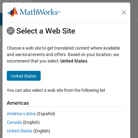
Skip to content
Community
Profile
MATLAB Answers
File Exchange
Cody
AI Chat Playground
Di
Select a Web Site
Choose a web site to get translated content where available
and see local events and offers. Based on your location, we
recommend that you select:
United States
.
qrqr
United States
Last
seen: 5
years
You can also select a web site from the following list
ago
|
Active
Americas
since
América Latina
(Español)
2019
Canada
(English)
Followers:
United States
(English)
0