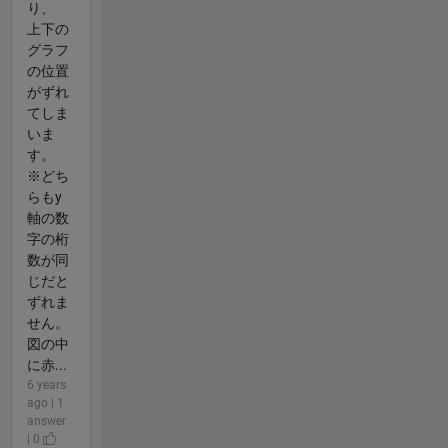
り、
上下の
グラフ
の位置
がずれ
てしま
いま
す。
※どち
らもy
軸の数
字の桁
数が同
じだと
ずれま
せん。
図の中
に赤...
6 years
ago | 1
answer
| 0