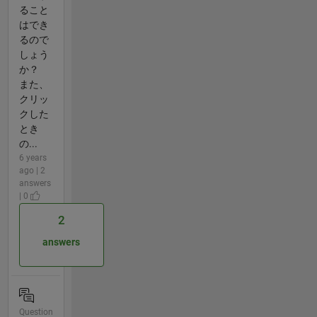
ること
はでき
るので
しょう
か？
また、
クリッ
クした
とき
の...
6 years
ago | 2
answers
| 0
2
answers
Question