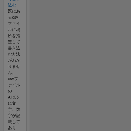
込む
既にあ
るcsv
ファイ
ルに場
所を指
定して
書き込
む方法
がわか
りませ
ん。
csvフ
ァイル
の
A1:C5
に文
字、数
字が記
載して
あり