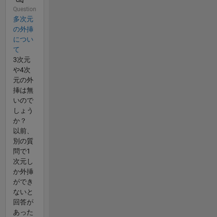
Question
多次元
の外挿
につい
て
3次元
や4次
元の外
挿は無
いので
しょう
か？
以前、
別の質
問で1
次元し
か外挿
ができ
ないと
回答が
あった