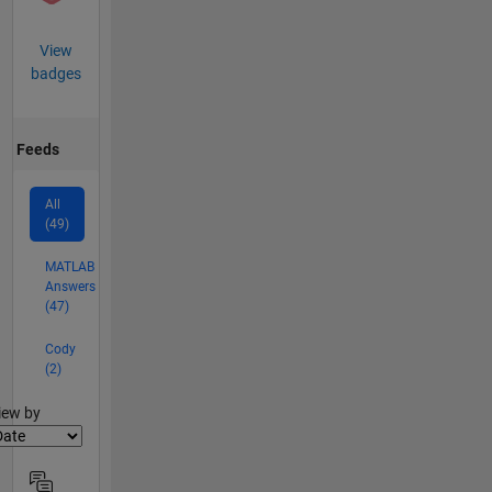
View
badges
Feeds
All
(49)
MATLAB
Answers
(47)
Cody
(2)
lter2
iew by