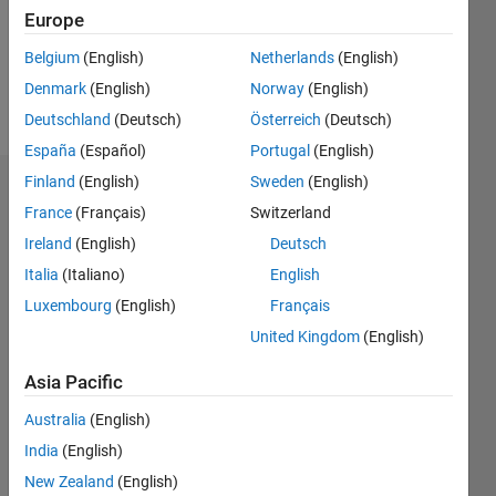
Following:
Europe
0
Belgium
(English)
Netherlands
(English)
Denmark
(English)
Norway
(English)
Follow
Deutschland
(Deutsch)
Österreich
(Deutsch)
España
(Español)
Portugal
(English)
Finland
(English)
Sweden
(English)
Dashboard
France
(Français)
Switzerland
Ireland
(English)
Deutsch
Statistics
Italia
(Italiano)
English
M…
All
Luxembourg
(English)
Français
C…
United Kingdom
(English)
11
16
14
-2
-1
-4
1
3
5
7
9
12
Asia Pacific
10
CONTRIBUTIONS
Australia
(English)
8
India
(English)
10
6
4
New Zealand
(English)