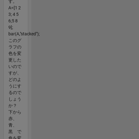
す。
A=[1 2
3; 4 5
6;5 8
9];
bar(A,"stacked");
このグ
ラフの
色を変
更した
いので
すが、
どのよ
うにす
るので
しょう
か？
下から
赤、
青、
黒 で
色を変