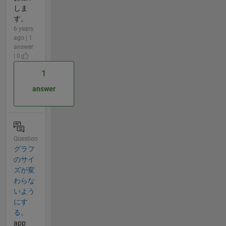
しま
す。
6 years
ago | 1
answer
| 0
1
answer
Question
グラフ
のサイ
ズが変
わらな
いよう
にす
る。
app