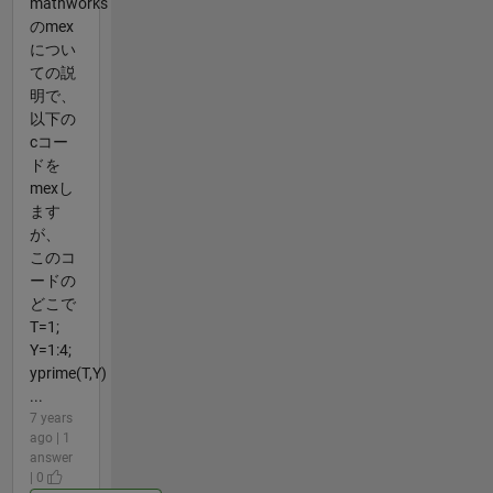
mathworks
のmex
につい
ての説
明で、
以下の
cコー
ドを
mexし
ます
が、
このコ
ードの
どこで
T=1;
Y=1:4;
yprime(T,Y)
...
7 years
ago | 1
answer
| 0