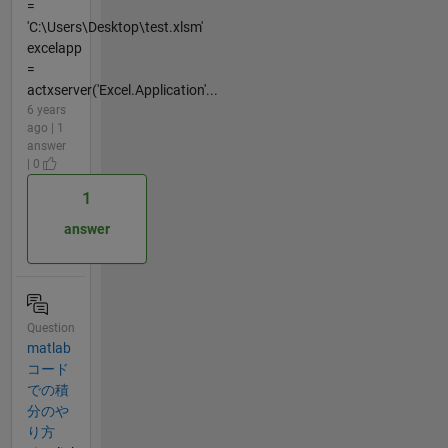
=
'C:\Users\Desktop\test.xlsm'
excelapp
=
actxserver('Excel.Application'...
6 years
ago | 1
answer
| 0
1
answer
Question
matlab
コード
での積
分のや
り方