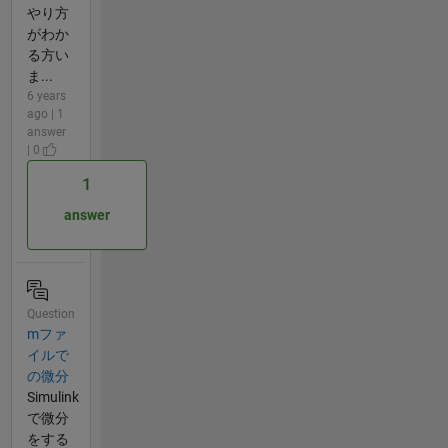
やり方
がわか
る方い
ま...
6 years
ago | 1
answer
| 0
1
answer
Question
mファ
イルで
の微分
Simulink
で微分
をする