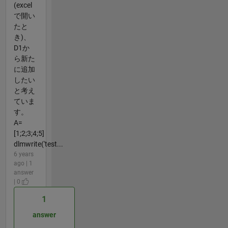
(excel
で開い
たと
き)、
D1か
ら新た
に追加
したい
と考え
ていま
す。
A=
[1;2;3;4;5]
dlmwrite('test...
6 years
ago | 1
answer
| 0
1
answer