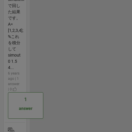
で回し
た結果
です。
A=
[1,2,3,4];
%これ
を積分
して
simout
0 1.5
4...
6 years
ago | 1
answer
| 0
1
answer