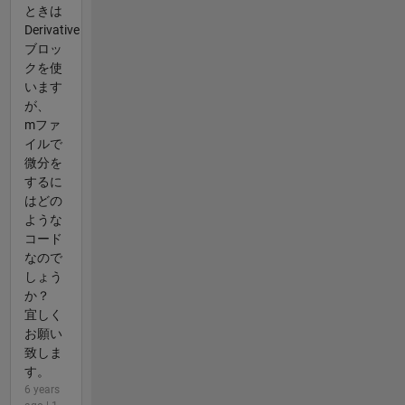
ときは
Derivative
ブロッ
クを使
います
が、
mファ
イルで
微分を
するに
はどの
ような
コード
なので
しょう
か？
宜しく
お願い
致しま
す。
6 years