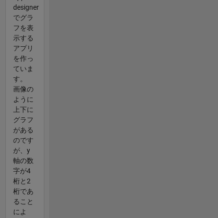
designer
でグラ
フを表
示する
アプリ
を作っ
ていま
す。
画像の
ように
上下に
グラフ
がある
のです
が、y
軸の数
字が4
桁と2
桁であ
ること
によ