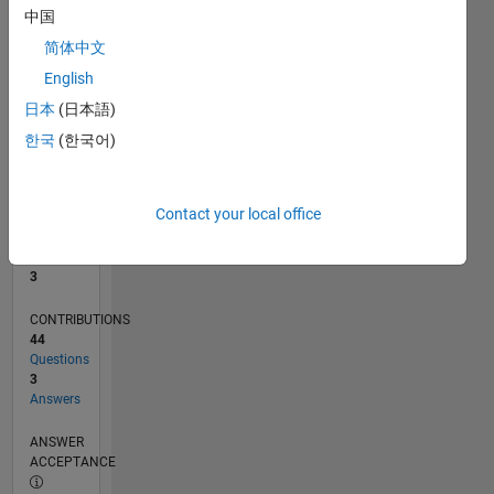
2
中国
0
简体中文
01/19
11/19
09/20
07/21
05/22
03/23
01/24
11/24
09/25
07/26
12/19
11/20
10/21
09/22
08/23
07/24
06/25
05/26
02/20
03/21
04/22
05/23
06/24
07/25
08/26
L
English
TIMELINE
日本
(日本語)
한국
(한국어)
RANK
13,702
of
Contact your local office
302,025
REPUTATION
3
CONTRIBUTIONS
44
Questions
3
Answers
ANSWER
ACCEPTANCE