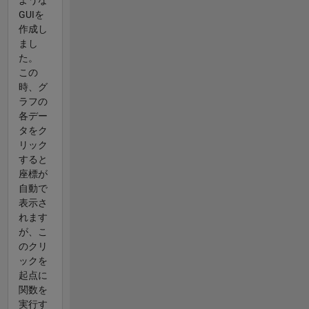
ような
GUIを
作成し
まし
た。
この
時、グ
ラフの
各デー
タをク
リック
すると
座標が
自動で
表示さ
れます
が、こ
のクリ
ックを
起点に
関数を
実行す