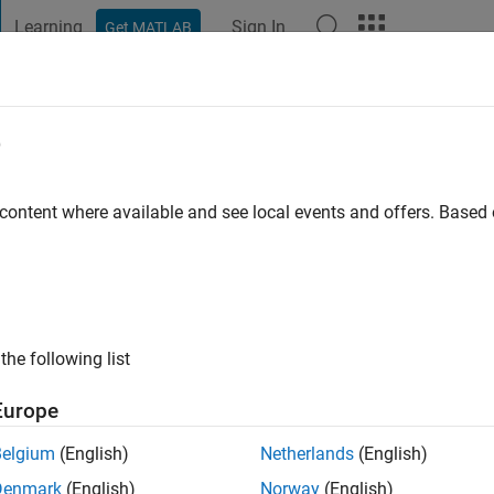
Learning
Sign In
Get MATLAB
t Playground
Discussions
Contests
Blogs
Post
More
e
 ago
|
Active since 2022
 content where available and see local events and offers. Base
ng:
0
the following list
Europe
Belgium
(English)
Netherlands
(English)
RANK
Denmark
(English)
Norway
(English)