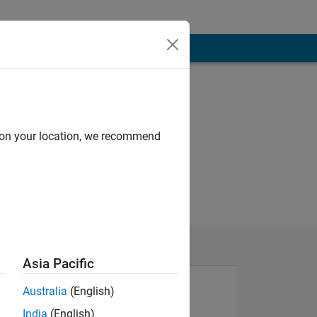
d on your location, we recommend
Asia Pacific
Australia
(English)
India
(English)