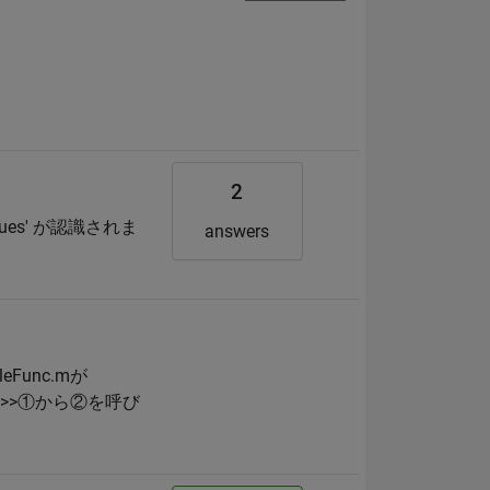
2
Values' が認識されま
answers
unc.mが
 >>①から②を呼び