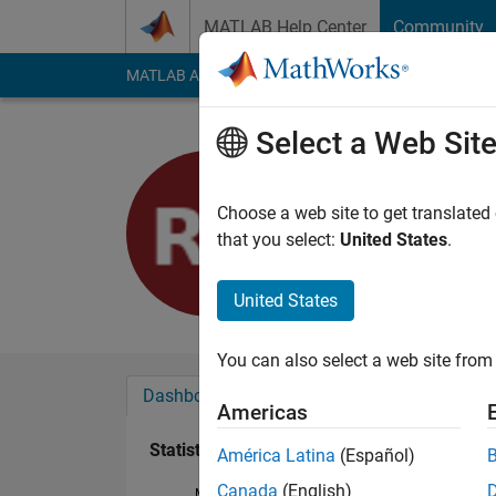
Skip to content
MATLAB Help Center
Community
MATLAB Answers
File Exchange
Cody
AI Cha
Select a Web Sit
龍太 坂本
Last seen: 3 months
Choose a web site to get translated
Followers:
0
Followi
that you select:
United States
.
Follow
United States
You can also select a web site from 
Dashboard
Badges
Endorsements
Americas
Statistics
América Latina
(Español)
Canada
(English)
MATLAB Answers