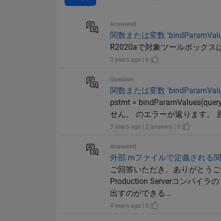
Answered
関数または変数 'bindPara
R2020aで対象ツールボック
3 years ago | 0
Question
関数または変数 'bindPara
pstmt = bindParamValues(
せん。 のエラーが返ります。
3 years ago | 2 answers | 0
Answered
外部.mファイルで定義される
ご回答いただき、ありがとうござい
Production Server
出すのができる...
4 years ago | 0