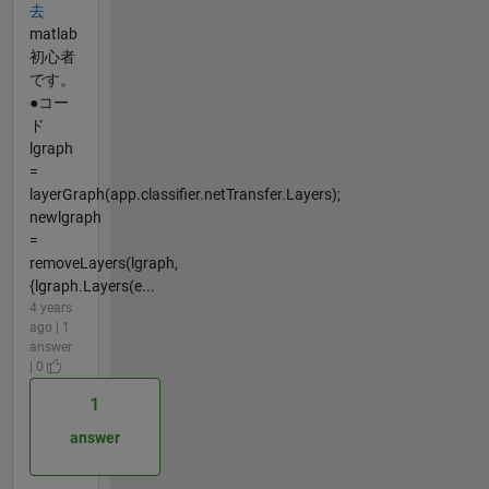
去
matlab
初心者
です。
●コー
ド
lgraph
=
layerGraph(app.classifier.netTransfer.Layers);
newlgraph
=
removeLayers(lgraph,
{lgraph.Layers(e...
4 years
ago | 1
answer
| 0
1
answer