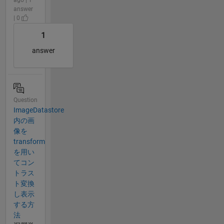
answer
| 0
1
answer
Question
ImageDatastore
内の画
像を
transform
を用い
てコン
トラス
ト変換
し表示
する方
法