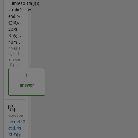
I=imread(tra(i));
xtrain(:,:,:,i)=I;
end ％
任意の
20枚
を表示
numT...
4 years
ago | 1
answer
| 0
1
answer
Question
resnet50
の出力
層の除