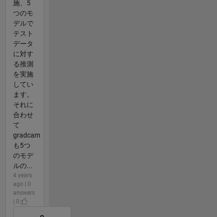
施、5
つのモ
デルで
テスト
データ
に対す
る推測
を実施
してい
ます。
それに
合わせ
て
gradcam
も5つ
のモデ
ルの...
4 years
ago | 0
answers
| 0