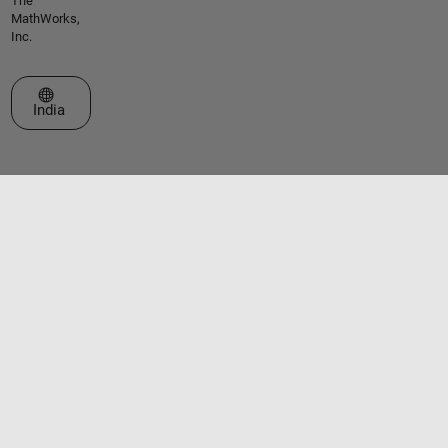
The
MathWorks,
Inc.
Select a Web Site
India