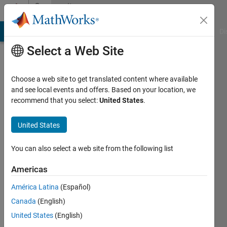
Skip to content
Community
Profile
MATLAB Answers
File Exchange
Cody
AI Chat Playground
Di
Select a Web Site
Choose a web site to get translated content where available
and see local events and offers. Based on your location, we
recommend that you select:
United States
.
拓
青
United States
柳
You can also select a web site from the following list
Last
Americas
seen: 2
years
América Latina
(Español)
ago
Canada
(English)
|
Active
United States
(English)
since