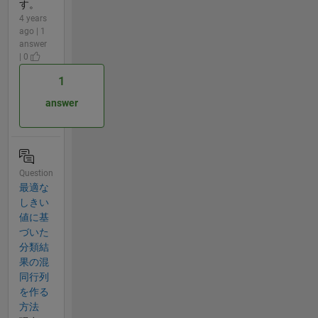
す。
4 years
ago | 1
answer
| 0
1
answer
Question
最適な
しきい
値に基
づいた
分類結
果の混
同行列
を作る
方法