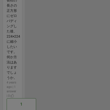
長径の
長さの
正方形
にゼロ
パディ
ングし
た後、
224×224
に縮小
したい
です。
何か方
法はあ
ります
でしょ
うか。
4 years
ago | 1
answer
| 0
1