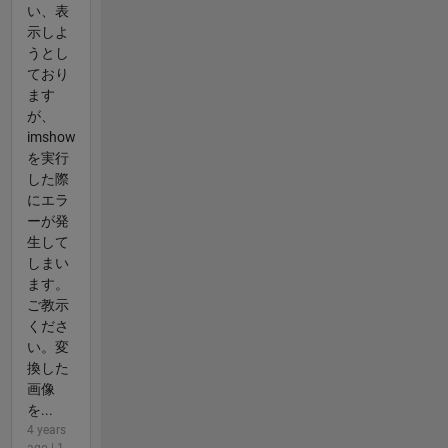
い、表
示しよ
うとし
ており
ます
が、
imshow
を実行
した際
にエラ
ーが発
生して
しまい
ます。
ご教示
くださ
い。変
換した
画像
を...
4 years
ago | 1