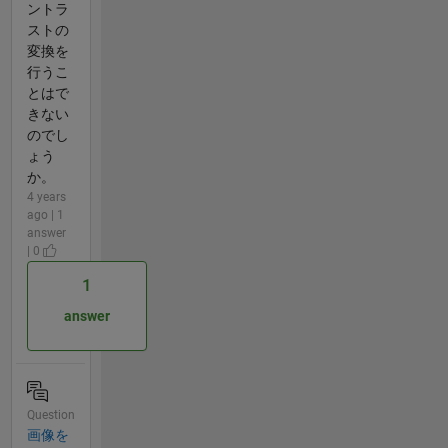
ントラ
ストの
変換を
行うこ
とはで
きない
のでし
ょう
か。
4 years
ago | 1
answer
| 0
1
answer
Question
画像を