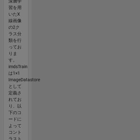
深層学
習を用
いたX
線画像
の2ク
ラス分
類を行
ってお
りま
す。
imdsTrain
は1×1
ImageDatastore
として
定義さ
れてお
り、以
下のコ
ードに
よって
コント
ラスト