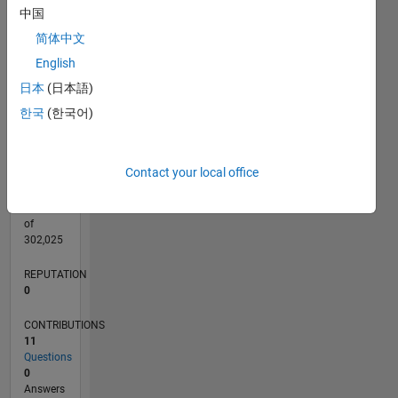
CONTRIBUTIONS
3
中国
L
2
简体中文
English
1
日本
(日本語)
0
02/22
08/22
02/23
08/23
02/24
08/24
02/25
08/25
02/26
08/26
09/22
04/23
11/23
06/24
01/25
03/26
10/22
06/23
10/24
06/25
L
한국
(한국어)
TIMELINE
Contact your local office
RANK
88,588
of
302,025
REPUTATION
0
CONTRIBUTIONS
11
Questions
0
Answers