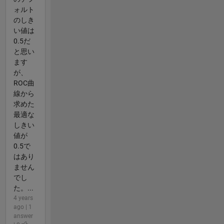
ォルト
のしき
い値は
0.5だ
と思い
ます
が、
ROC曲
線から
求めた
最適な
しきい
値が
0.5で
はあり
ません
でし
た。...
4 years
ago | 1
answer