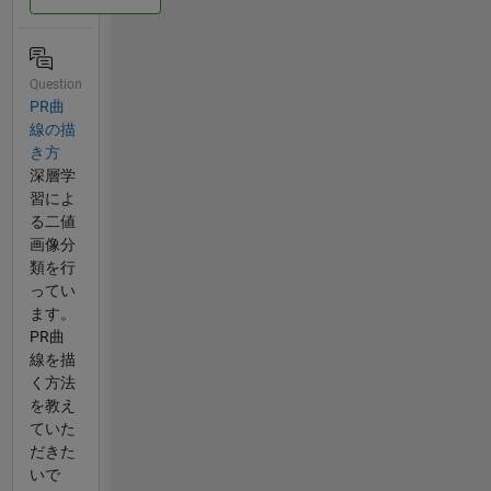
Question
PR曲
線の描
き方
深層学
習によ
る二値
画像分
類を行
ってい
ます。
PR曲
線を描
く方法
を教え
ていた
だきた
いで