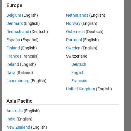
2022
Europe
Followers:
Belgium
(English)
Netherlands
(English)
0
Denmark
(English)
Norway
(English)
Following:
0
Deutschland
(Deutsch)
Österreich
(Deutsch)
España
(Español)
Portugal
(English)
Finland
(English)
Sweden
(English)
Follow
France
(Français)
Switzerland
Ireland
(English)
Deutsch
Italia
(Italiano)
English
Dashboard
Luxembourg
(English)
Français
Statistics
United Kingdom
(English)
M…
Asia Pacific
Australia
(English)
-2
-1
6
5
India
(English)
4
New Zealand
(English)