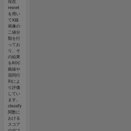
現在
resnet
を用い
てX線
画像の
二値分
類を行
ってお
り、そ
の結果
をROC
曲線や
混同行
列によ
り評価
してい
ます。
classify
関数に
おける
スコア
のデフ