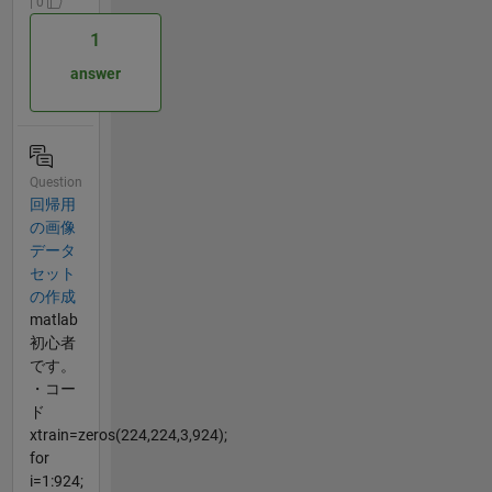
| 0
1
answer
Question
回帰用
の画像
データ
セット
の作成
matlab
初心者
です。
・コー
ド
xtrain=zeros(224,224,3,924);
for
i=1:924;