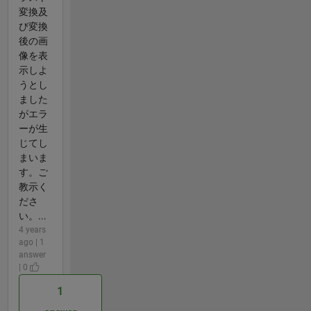
変換及
び変換
後の画
像を表
示しよ
うとし
ました
がエラ
ーが生
じてし
まいま
す。ご
教示く
ださ
い。...
4 years
ago | 1
answer
| 0
1