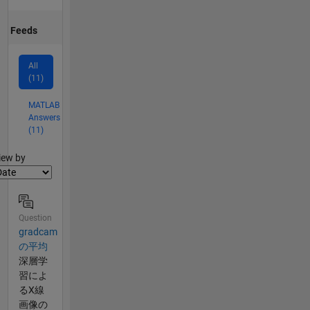
Feeds
All
(11)
MATLAB
Answers
(11)
lter2
iew by
Question
gradcam
の平均
深層学
習によ
るX線
画像の