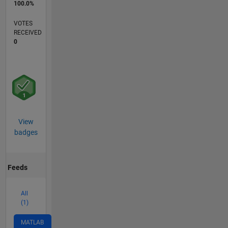
100.0%
VOTES
RECEIVED
0
View
badges
Feeds
All
(1)
MATLAB