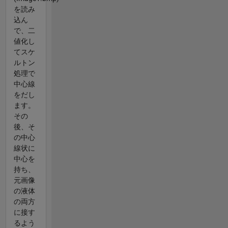
を読み
込ん
で、二
値化し
てスケ
ルトン
処理で
中心線
をだし
ます。
その
後、そ
の中心
線状に
中心を
持ち、
元画像
の液体
の両方
に接す
るよう