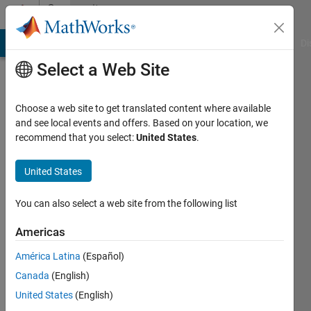
Skip to content
Community
Profile
MATLAB Answers
File Exchange
Cody
AI Chat Playground
Di
Select a Web Site
Choose a web site to get translated content where available
and see local events and offers. Based on your location, we
recommend that you select:
United States
.
Shota
United States
Last
seen: 2
years
You can also select a web site from the following list
ago
|
Active
Americas
since
América Latina
(Español)
2023
Canada
(English)
Followers:
United States
(English)
0