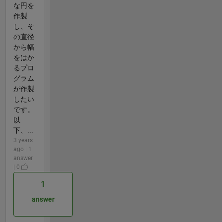
な円を
作製
し、そ
の直径
から幅
をはか
るプロ
グラム
が作製
したい
です。
以
下、...
3 years
ago | 1
answer
| 0
1
answer