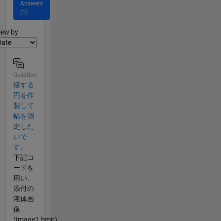
Answers
(1)
lter2
iew by
Question
接する
円を作
製して
幅を測
定した
いで
す。
下記コ
ードを
用い、
添付の
液体画
像
(Image1.bmp)