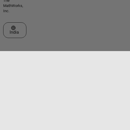
The
MathWorks,
Inc.
Select a Web Site
India