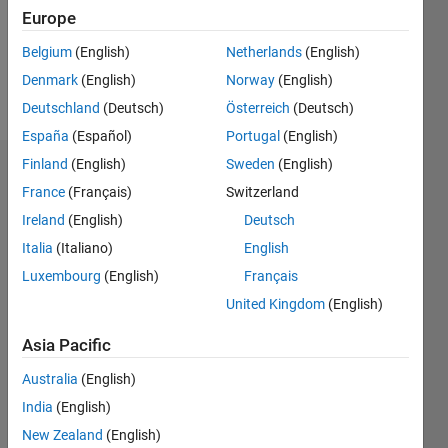
Following:
Europe
0
Belgium
(English)
Netherlands
(English)
Denmark
(English)
Norway
(English)
Follow
Deutschland
(Deutsch)
Österreich
(Deutsch)
España
(Español)
Portugal
(English)
Finland
(English)
Sweden
(English)
Dashboard
France
(Français)
Switzerland
Ireland
(English)
Deutsch
Statistics
Italia
(Italiano)
English
M…
Luxembourg
(English)
Français
United Kingdom
(English)
-2
-1
3
2
Asia Pacific
CONTRIBUTIONS
Australia
(English)
L
1
India
(English)
New Zealand
(English)