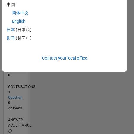
中国
0
简体中文
02/23
07/23
12/23
05/24
10/24
03/25
08/25
01/26
06/26
08/23
02/24
08/24
02/25
02/26
08/26
L
English
TIMELINE
日本
(日本語)
한국
(한국어)
RANK
182,280
of
Contact your local office
302,031
REPUTATION
0
CONTRIBUTIONS
1
Question
0
Answers
ANSWER
ACCEPTANCE