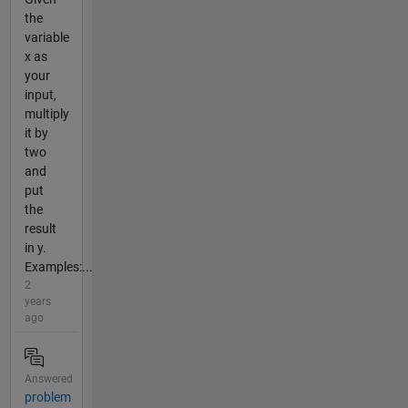
the
variable
x as
your
input,
multiply
it by
two
and
put
the
result
in y.
Examples:...
2
years
ago
Answered
problem