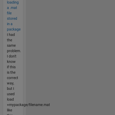
loading
a .mat
file
stored
in a
package
I had
the
same
problem.
I don't
know
if this
is the
correct
way,
but I
used
load
+mypackage/filename.mat
like