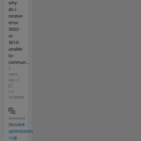
why-
do-i-
receive-
error-
5003-
or-
5010-
unable-
to-
commun...
3
years
ago | 1
|
accepted
Answered
Simulink
optimization
사용