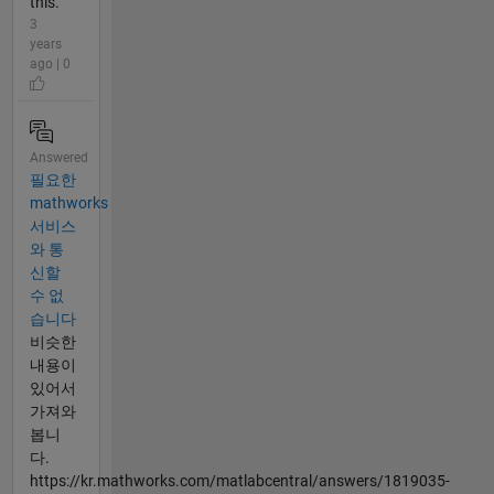
this.
3
years
ago | 0
Answered
필요한
mathworks
서비스
와 통
신할
수 없
습니다
비슷한
내용이
있어서
가져와
봅니
다.
https://kr.mathworks.com/matlabcentral/answers/1819035-