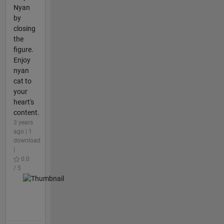
Nyan
by
closing
the
figure.
Enjoy
nyan
cat to
your
heart's
content.
3 years
ago | 1
download
|
0.0
/ 5