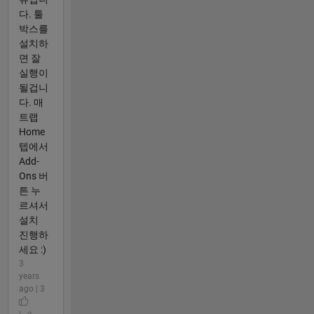
다. 툴
박스를
설치하
면 잘
실행이
될겁니
다. 매
트랩
Home
텝에서
Add-
Ons 버
튼 누
르셔서
설치
진행하
세요 :)
3
years
ago | 3