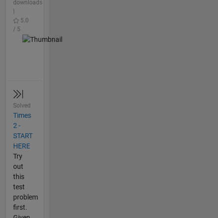
downloads
|
5.0
/ 5
Solved
Times
2 -
START
HERE
Try
out
this
test
problem
first.
Given