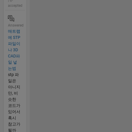
|
accepted
Answered
매트랩
에 STP
파일이
나 3D
CAD파
일 넣
는법
stp 파
일은
아니지
만, 비
슷한
코드가
있어서
혹시
참고가
될까