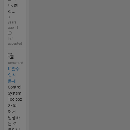
다. 최
적...
3
years
ago | 1
|
accepted
Answered
tf 함수
인식
문제
Control
System
Toolbox
가 없
어서
발생하
는 오
류입니