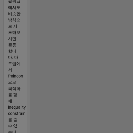
뮬링크
에서도
비슷한
방식으
로 시
도해보
시면
될듯
합니
다. 매
트랩에
서
fmincon
으로
최적화
를 할
때
inequality
constrain
를 줄
수 있
습니