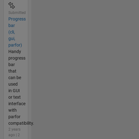
Submitted
Progress
bar
(cli,
gui,
parfor)
Handy
progress
bar
that
can be
used
in GUI
or text
interface
with
parfor
compatibility.
2 years
ago | 2