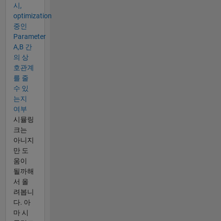
시,
optimization
중인
Parameter
A,B 간
의 상
호관계
를 줄
수 있
는지
여부
시뮬링
크는
아니지
만 도
움이
될까해
서 올
려봅니
다. 아
마 시