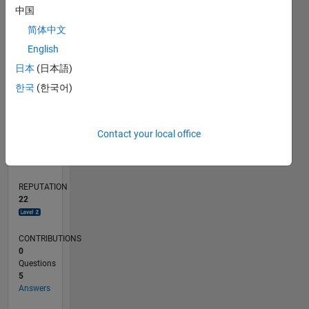
CONTRIBUTIONS
L
1
中国
简体中文
0
English
03/23
08/23
01/24
06/24
11/24
04/25
09/25
02/26
07/26
09/23
03/24
09/24
03/25
03/26
L
日本
(日本語)
TIMELINE
한국
(한국어)
RANK
Contact your local office
2,691
of
302,025
REPUTATION
22
CONTRIBUTIONS
0
Questions
5
Answers