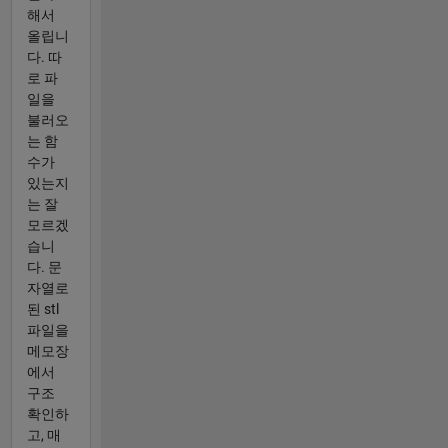
해서
올립니
다. 따
로 파
일을
불러오
는 함
수가
있는지
는 잘
모르겠
습니
다. 문
자열로
된 stl
파일을
메모장
에서
구조
확인하
고, 매