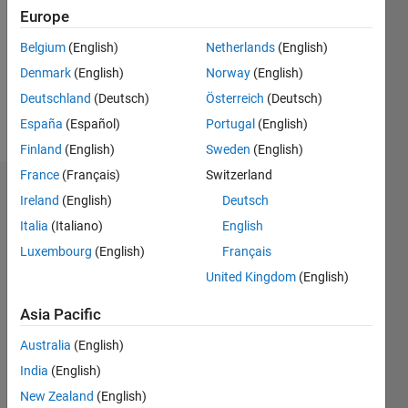
Followers:
Europe
0
Following:
Belgium
(English)
Netherlands
(English)
0
Denmark
(English)
Norway
(English)
Deutschland
(Deutsch)
Österreich
(Deutsch)
Follow
España
(Español)
Portugal
(English)
Finland
(English)
Sweden
(English)
France
(Français)
Switzerland
Dashboard
Ireland
(English)
Deutsch
Italia
(Italiano)
English
Statistics
Luxembourg
(English)
Français
M…
All
United Kingdom
(English)
F…
Asia Pacific
C…
Australia
(English)
-2
-1
3
2
India
(English)
New Zealand
(English)