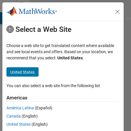
Skip to content
Community
Profile
MATLAB Answers
File Exchange
Cody
AI Chat Playground
Di
Select a Web Site
Choose a web site to get translated content where available
and see local events and offers. Based on your location, we
recommend that you select:
United States
.
HyunGwang
Cho
United States
Last
You can also select a web site from the following list
seen: 2
years
Americas
ago
América Latina
(Español)
|
Active
since
Canada
(English)
2023
United States
(English)