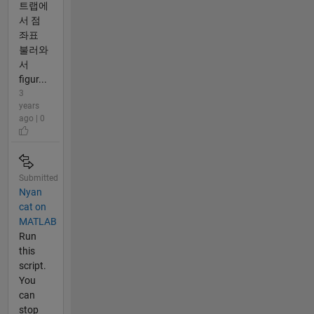
트랩에
서 점
좌표
불러와
서
figur...
3
years
ago | 0
Submitted
Nyan
cat on
MATLAB
Run
this
script.
You
can
stop